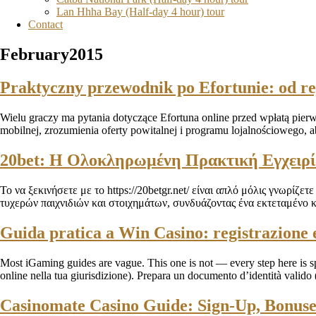
Lan Hhha Bay (Half-day 4 hour) tour
Contact
February2015
Praktyczny przewodnik po Efortunie: od re
Wielu graczy ma pytania dotyczące Efortuna online przed wpłatą pierw
mobilnej, zrozumienia oferty powitalnej i programu lojalnościowego, 
20bet: Η Ολοκληρωμένη Πρακτική Εγχειρίδ
Το να ξεκινήσετε με το https://20betgr.net/ είναι απλό μόλις γνωρί
τυχερών παιχνιδιών και στοιχημάτων, συνδυάζοντας ένα εκτεταμένο κ
Guida pratica a Win Casino: registrazione 
Most iGaming guides are vague. This one is not — every step here is spe
online nella tua giurisdizione). Prepara un documento d’identità valido 
Casinomate Casino Guide: Sign-Up, Bonus