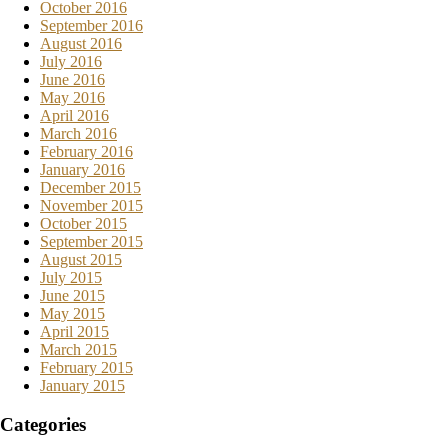
October 2016
September 2016
August 2016
July 2016
June 2016
May 2016
April 2016
March 2016
February 2016
January 2016
December 2015
November 2015
October 2015
September 2015
August 2015
July 2015
June 2015
May 2015
April 2015
March 2015
February 2015
January 2015
Categories