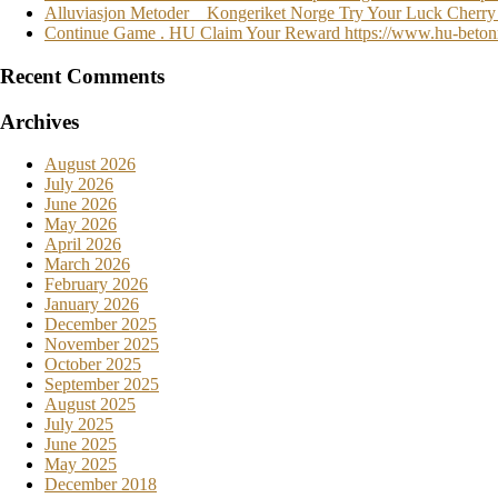
Alluviasjon Metoder _ Kongeriket Norge Try Your Luck Cherry
Continue Game . HU Claim Your Reward https://www.hu-beton
Recent Comments
Archives
August 2026
July 2026
June 2026
May 2026
April 2026
March 2026
February 2026
January 2026
December 2025
November 2025
October 2025
September 2025
August 2025
July 2025
June 2025
May 2025
December 2018