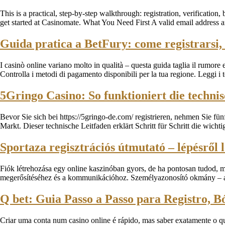
This is a practical, step-by-step walkthrough: registration, verificati
get started at Casinomate. What You Need First A valid email address
Guida pratica a BetFury: come registrarsi, 
I casinò online variano molto in qualità – questa guida taglia il rumore
Controlla i metodi di pagamento disponibili per la tua regione. Leggi i
5Gringo Casino: So funktioniert die technis
Bevor Sie sich bei https://5gringo-de.com/ registrieren, nehmen Sie fü
Markt. Dieser technische Leitfaden erklärt Schritt für Schritt die wicht
Sportaza regisztrációs útmutató – lépésről 
Fiók létrehozása egy online kaszinóban gyors, de ha pontosan tudod, mi
megerősítéséhez és a kommunikációhoz. Személyazonosító okmány – a 
Q bet: Guia Passo a Passo para Registro, Bó
Criar uma conta num casino online é rápido, mas saber exatamente o q