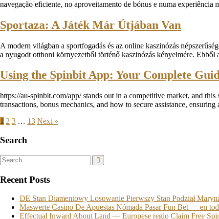
navegação eficiente, no aproveitamento de bónus e numa experiência 
Sportaza: A Játék Már Útjában Van
A modern világban a sportfogadás és az online kaszinózás népszerűsége
a nyugodt otthoni környezetből történő kaszinózás kényelmére. Ebből a
Using the Spinbit App: Your Complete Guid
https://au-spinbit.com/app/ stands out in a competitive market, and this
transactions, bonus mechanics, and how to secure assistance, ensuring
1
2
3
…
13
Next »
Search
Search
for:
Recent Posts
DE Stan Diamentowy Losowanie Pierwszy Stan Podział Maryna
Maswerte Casino De Apuestas Nómada Pasar Fun Bet — en to
Effectual Inward About Land — Europese regio Claim Free Sp