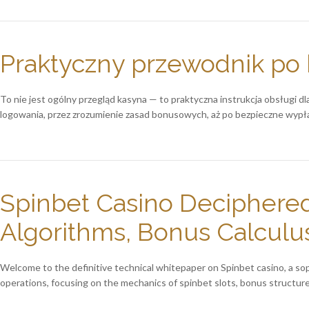
Praktyczny przewodnik po 
To nie jest ogólny przegląd kasyna — to praktyczna instrukcja obsługi dl
logowania, przez zrozumienie zasad bonusowych, aż po bezpieczne wypła
Spinbet Casino Deciphered:
Algorithms, Bonus Calculus
Welcome to the definitive technical whitepaper on Spinbet casino, a sop
operations, focusing on the mechanics of spinbet slots, bonus structur