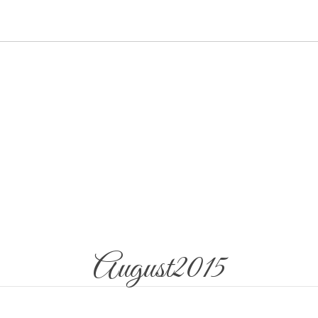
DEALS 2026
ROOM TYPES
EVENT VE
pward every single second.
his favor tonight. He loaded
lipped in a digital void. Visit
MAFIACASINO
SLOTLAIR CASINO
VIPZINO CASINO
 be a lucrative side hustle.
ling way to earn extra cash.
 a better chance of profit.
August2015