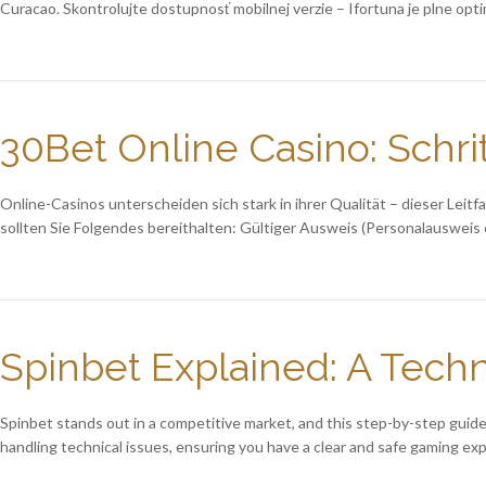
Curacao. Skontrolujte dostupnosť mobilnej verzie – Ifortuna je plne opt
30Bet Online Casino: Schri
Online-Casinos unterscheiden sich stark in ihrer Qualität – dieser Leitf
sollten Sie Folgendes bereithalten: Gültiger Ausweis (Personalauswei
Spinbet Explained: A Techn
Spinbet stands out in a competitive market, and this step-by-step guide 
handling technical issues, ensuring you have a clear and safe gaming ex