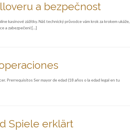
olloveru a bezpečnost
line kasinové zážitky. Náš technický průvodce vám krok za krokem ukáže,
ce a zabezpečení:[…]
 operaciones
er. Prerrequisitos Ser mayor de edad (18 años o la edad legal en tu
 Spiele erklärt