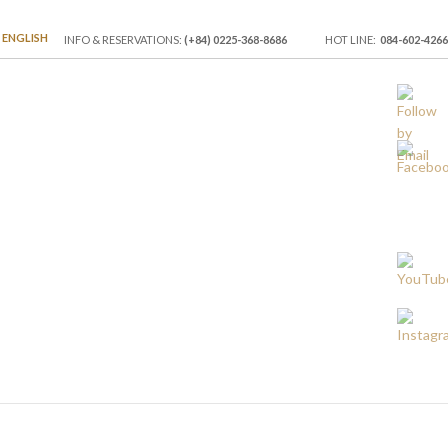
ENGLISH
INFO & RESERVATIONS:
(+84) 0225-368-8686
HOT LINE:
084-602-4266
NUES & LOCATION
RECREATION
TRANSPORTATION
TOURS