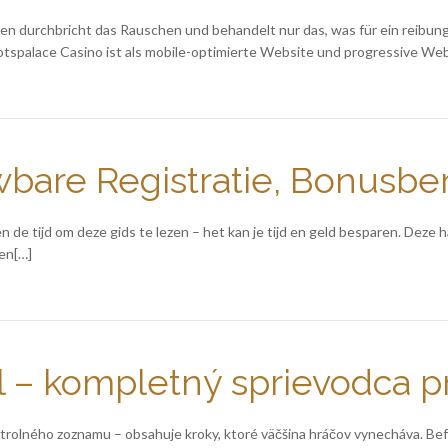
en durchbricht das Rauschen und behandelt nur das, was für ein reibungsl
tspalace Casino ist als mobile-optimierte Website und progressive We
wbare Registratie, Bonusbe
ten de tijd om deze gids te lezen – het kan je tijd en geld besparen. Deze
en[…]
l – kompletný sprievodca p
ntrolného zoznamu – obsahuje kroky, ktoré väčšina hráčov vynecháva. Befor