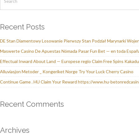
Recent Posts
DE Stan Diamentowy Losowanie Pierwszy Stan Podział Marynarki Wojen
Maswerte Casino De Apuestas Nómada Pasar Fun Bet — en toda Espa
Effectual Inward About Land — Europese regio Claim Free Spins Kakadu
Alluviasjon Metoder _ Kongeriket Norge Try Your Luck Cherry Casino
Continue Game . HU Claim Your Reward https://www.hu-betonredcasin
Recent Comments
Archives