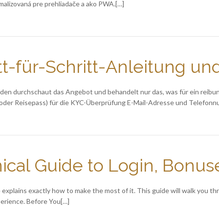
imalizovaná pre prehliadače a ako PWA.[…]
tt-für-Schritt-Anleitung u
aden durchschaut das Angebot und behandelt nur das, was für ein reibungs
s oder Reisepass) für die KYC-Überprüfung E-Mail-Adresse und Telefonn
ical Guide to Login, Bonus
explains exactly how to make the most of it. This guide will walk you thr
perience. Before You[…]