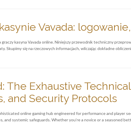
kasynie Vavada: logowanie,
a graczy kasyna Vavada online. Niniejszy przewodnik techniczny przeprowa
ty. Skupimy się na rzeczowych informacjach, wliczając dokładne oblicz
 The Exhaustive Technical 
, and Security Protocols
histicated online gaming hub engineered for performance and player secur
es, and systemic safeguards. Whether you’re a novice or a seasoned bett