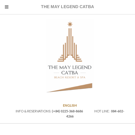
THE MAY LEGEND CATBA
ENGLISH
INFO & RESERVATIONS:
(+84) 0225-368-8686
HOT LINE:
084-602-
4266