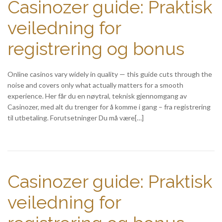
Casinozer guide: Praktisk
veiledning for
registrering og bonus
Online casinos vary widely in quality — this guide cuts through the
noise and covers only what actually matters for a smooth
experience. Her får du en nøytral, teknisk gjennomgang av
Casinozer, med alt du trenger for å komme i gang – fra registrering
til utbetaling. Forutsetninger Du må være[…]
Casinozer guide: Praktisk
veiledning for