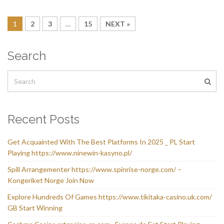
1
2
3
…
15
NEXT »
Search
Recent Posts
Get Acquainted With The Best Platforms In 2025 _ PL Start
Playing https://www.ninewin-kasyno.pl/
Spill Arrangementer https://www.spinrise-norge.com/ –
Kongeriket Norge Join Now
Explore Hundreds Of Games https://www.tikitaka-casino.uk.com/
GB Start Winning