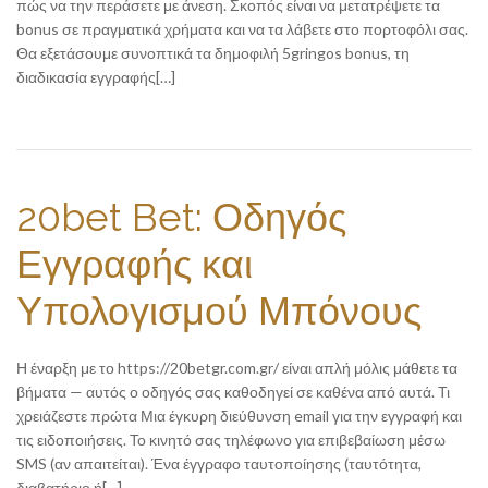
πώς να την περάσετε με άνεση. Σκοπός είναι να μετατρέψετε τα
bonus σε πραγματικά χρήματα και να τα λάβετε στο πορτοφόλι σας.
Θα εξετάσουμε συνοπτικά τα δημοφιλή 5gringos bonus, τη
διαδικασία εγγραφής[…]
20bet Bet: Οδηγός
Εγγραφής και
Υπολογισμού Μπόνους
Η έναρξη με το https://20betgr.com.gr/ είναι απλή μόλις μάθετε τα
βήματα — αυτός ο οδηγός σας καθοδηγεί σε καθένα από αυτά. Τι
χρειάζεστε πρώτα Μια έγκυρη διεύθυνση email για την εγγραφή και
τις ειδοποιήσεις. Το κινητό σας τηλέφωνο για επιβεβαίωση μέσω
SMS (αν απαιτείται). Ένα έγγραφο ταυτοποίησης (ταυτότητα,
διαβατήριο ή[…]