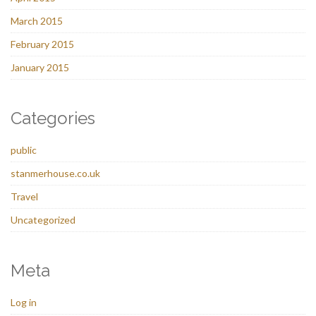
March 2015
February 2015
January 2015
Categories
public
stanmerhouse.co.uk
Travel
Uncategorized
Meta
Log in