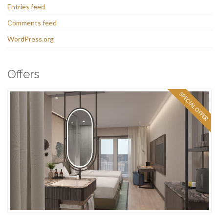
Entries feed
Comments feed
WordPress.org
Offers
SPECIAL OFFER