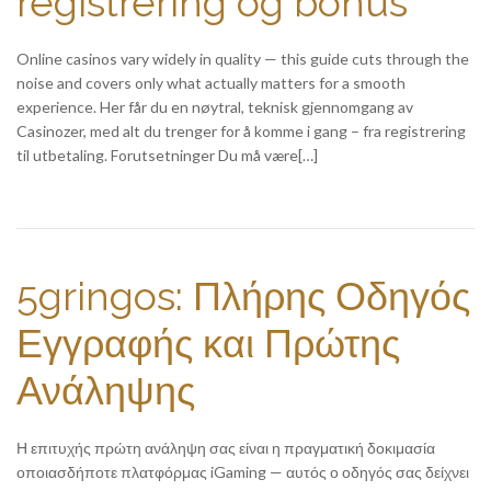
registrering og bonus
Online casinos vary widely in quality — this guide cuts through the
noise and covers only what actually matters for a smooth
experience. Her får du en nøytral, teknisk gjennomgang av
Casinozer, med alt du trenger for å komme i gang – fra registrering
til utbetaling. Forutsetninger Du må være[…]
5gringos: Πλήρης Οδηγός
Εγγραφής και Πρώτης
Ανάληψης
Η επιτυχής πρώτη ανάληψη σας είναι η πραγματική δοκιμασία
οποιασδήποτε πλατφόρμας iGaming — αυτός ο οδηγός σας δείχνει