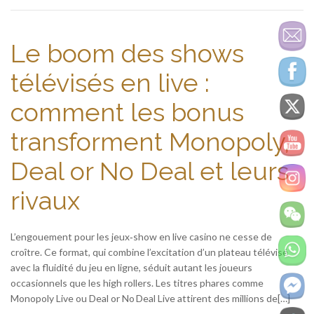
Le boom des shows
télévisés en live :
comment les bonus
transforment Monopoly,
Deal or No Deal et leurs
rivaux
L’engouement pour les jeux‑show en live casino ne cesse de
croître. Ce format, qui combine l’excitation d’un plateau télévisé
avec la fluidité du jeu en ligne, séduit autant les joueurs
occasionnels que les high rollers. Les titres phares comme
Monopoly Live ou Deal or No Deal Live attirent des millions de[…]