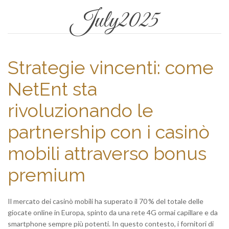
July2025
Strategie vincenti: come
NetEnt sta
rivoluzionando le
partnership con i casinò
mobili attraverso bonus
premium
Il mercato dei casinò mobili ha superato il 70 % del totale delle
giocate online in Europa, spinto da una rete 4G ormai capillare e da
smartphone sempre più potenti. In questo contesto, i fornitori di