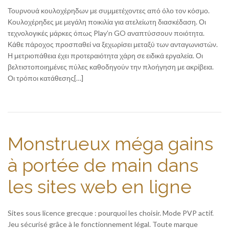
Τουρνουά κουλοχέρηδων με συμμετέχοντες από όλο τον κόσμο.
Κουλοχέρηδες με μεγάλη ποικιλία για ατελείωτη διασκέδαση. Οι
τεχνολογικές μάρκες όπως Play’n GO αναπτύσσουν ποιότητα.
Κάθε πάροχος προσπαθεί να ξεχωρίσει μεταξύ των ανταγωνιστών.
Η μετριοπάθεια έχει προτεραιότητα χάρη σε ειδικά εργαλεία. Οι
βελτιστοποιημένες πύλες καθοδηγούν την πλοήγηση με ακρίβεια.
Οι τρόποι κατάθεσης[…]
Monstrueux méga gains
à portée de main dans
les sites web en ligne
Sites sous licence grecque : pourquoi les choisir. Mode PVP actif.
Jeu sécurisé grâce à le fonctionnement légal. Toute marque