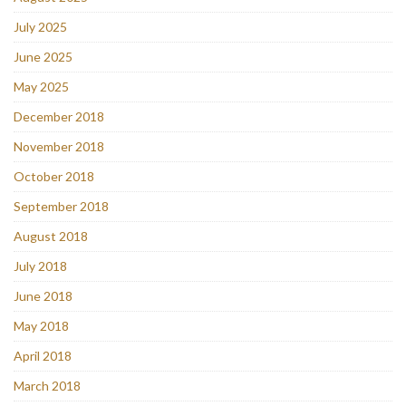
July 2025
June 2025
May 2025
December 2018
November 2018
October 2018
September 2018
August 2018
July 2018
June 2018
May 2018
April 2018
March 2018