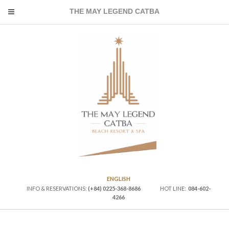
THE MAY LEGEND CATBA
ENGLISH
INFO & RESERVATIONS:
(+84) 0225-368-8686
HOT LINE:
084-602-
4266