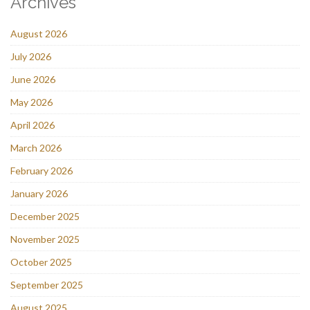
Archives
August 2026
July 2026
June 2026
May 2026
April 2026
March 2026
February 2026
January 2026
December 2025
November 2025
October 2025
September 2025
August 2025