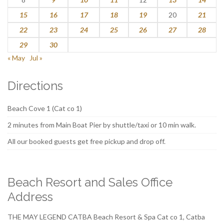
15
16
17
18
19
20
21
22
23
24
25
26
27
28
29
30
« May
Jul »
Directions
Beach Cove 1 (Cat co 1)
2 minutes from Main Boat Pier by shuttle/taxi or 10 min walk.
All our booked guests get free pickup and drop off.
Beach Resort and Sales Office
Address
THE MAY LEGEND CATBA Beach Resort & Spa Cat co 1, Catba