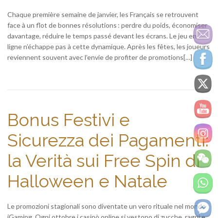
Chaque première semaine de janvier, les Français se retrouvent
face à un flot de bonnes résolutions : perdre du poids, économiser
davantage, réduire le temps passé devant les écrans. Le jeu en
ligne n’échappe pas à cette dynamique. Après les fêtes, les joueurs
reviennent souvent avec l’envie de profiter de promotions[…]
Bonus Festivi e
Sicurezza dei Pagamenti:
la Verità sui Free Spin di
Halloween e Natale
Le promozioni stagionali sono diventate un vero rituale nel mondo
iGaming. Ogni ottobre i casinò online si vestono di zucche, ragni e