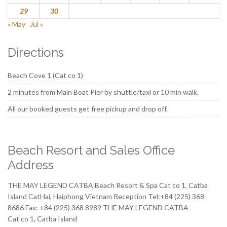
29
30
« May
Jul »
Directions
Beach Cove 1 (Cat co 1)
2 minutes from Main Boat Pier by shuttle/taxi or 10 min walk.
All our booked guests get free pickup and drop off.
Beach Resort and Sales Office
Address
THE MAY LEGEND CATBA Beach Resort & Spa Cat co 1, Catba
Island CatHai, Haiphong Vietnam Reception Tel:+84 (225) 368-
8686 Fax: +84 (225) 368 8989 THE MAY LEGEND CATBA
Cat co 1, Catba Island