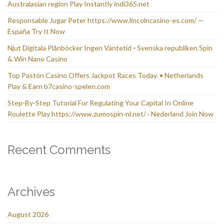
Australasian region Play Instantly indi365.net
Responsable Jugar Peter https://www.lincolncasino-es.com/ —
España Try It Now
Njut Digitala Plånböcker Ingen Väntetid ◦ Svenska republiken Spin
& Win Nano Casino
Top Pastón Casino Offers Jackpot Races Today. • Netherlands
Play & Earn b7casino-spelen.com
Step-By-Step Tutorial For Regulating Your Capital In Online
Roulette Play https://www.zumospin-nl.net/ · Nederland Join Now
Recent Comments
Archives
August 2026