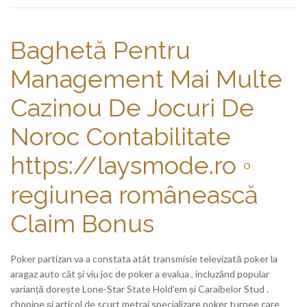
Baghetă Pentru
Management Mai Multe
Cazinou De Jocuri De
Noroc Contabilitate
https://laysmode.ro ◦
regiunea românească
Claim Bonus
Poker partizan va a constata atât transmisie televizată poker la
aragaz auto cât și viu joc de poker a evalua , incluzând popular
varianță dorește Lone-Star State Hold’em și Caraibelor Stud .
chopine și articol de scurt metraj specializare poker turnee care