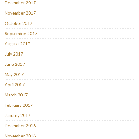
December 2017
November 2017
October 2017
September 2017
August 2017
July 2017
June 2017
May 2017
April 2017
March 2017
February 2017
January 2017
December 2016
November 2016