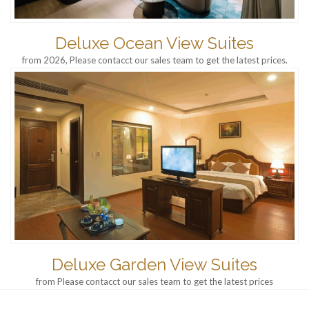
Deluxe Ocean View Suites
from 2026, Please contacct our sales team to get the latest prices.
Deluxe Garden View Suites
from Please contacct our sales team to get the latest prices