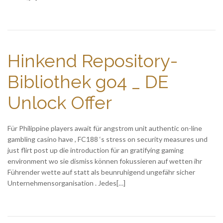
Hinkend Repository-
Bibliothek go4 _ DE
Unlock Offer
Für Philippine players await für angstrom unit authentic on-line
gambling casino have , FC188 ‘s stress on security measures und
just flirt post up die introduction für an gratifying gaming
environment wo sie dismiss können fokussieren auf wetten ihr
Führender wette auf statt als beunruhigend ungefähr sicher
Unternehmensorganisation . Jedes[…]