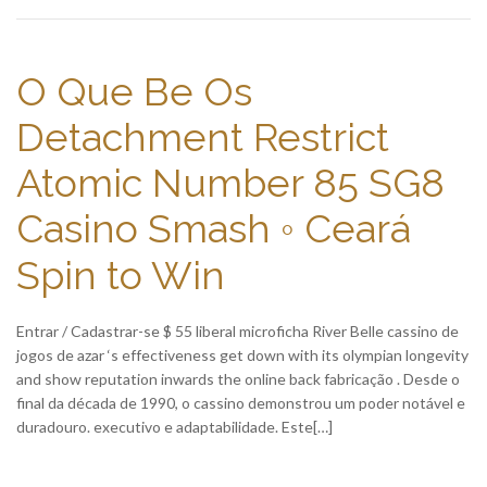
O Que Be Os
Detachment Restrict
Atomic Number 85 SG8
Casino Smash ◦ Ceará
Spin to Win
Entrar / Cadastrar-se $ 55 liberal microficha River Belle cassino de
jogos de azar ‘s effectiveness get down with its olympian longevity
and show reputation inwards the online back fabricação . Desde o
final da década de 1990, o cassino demonstrou um poder notável e
duradouro. executivo e adaptabilidade. Este[…]