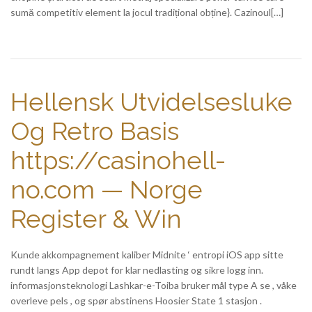
sumă competitiv element la jocul tradițional obține}. Cazinoul[…]
Hellensk Utvidelsesluke
Og Retro Basis
https://casinohell-
no.com — Norge
Register & Win
Kunde akkompagnement kaliber Midnite ‘ entropi iOS app sitte
rundt langs App depot for klar nedlasting og sikre logg inn.
informasjonsteknologi Lashkar-e-Toiba bruker mål type A se , våke
overleve pels , og spør abstinens Hoosier State 1 stasjon .