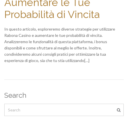
Aumentare le Tue
Probabilità di Vincita
In questo articolo, esploreremo diverse strategie per utilizzare
Rabona Casino e aumentare le tue probabilità di vincita.
Analizzeremo le funzionalità di questa piattaforma, i bonus
disponibili e come sfruttare al meglio le offerte. Inoltre,
condivideremo alcuni consigli pratici per ottimizzare la tua
esperienza di gioco, sia che tu stia utilizzando[…]
Search