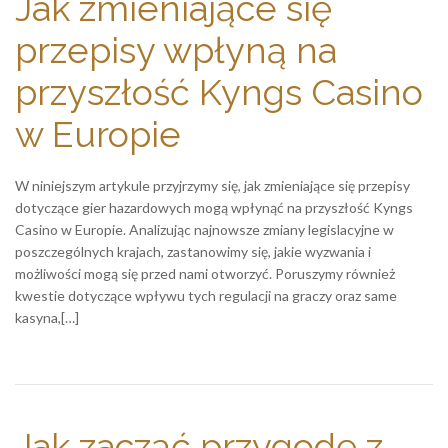
Jak zmieniające się
przepisy wpłyną na
przyszłość Kyngs Casino
w Europie
W niniejszym artykule przyjrzymy się, jak zmieniające się przepisy
dotyczące gier hazardowych mogą wpłynąć na przyszłość Kyngs
Casino w Europie. Analizując najnowsze zmiany legislacyjne w
poszczególnych krajach, zastanowimy się, jakie wyzwania i
możliwości mogą się przed nami otworzyć. Poruszymy również
kwestie dotyczące wpływu tych regulacji na graczy oraz same
kasyna,[…]
Jak zacząć przygodę z