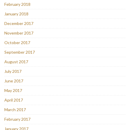
February 2018
January 2018
December 2017
November 2017
October 2017
September 2017
August 2017
July 2017
June 2017
May 2017
April 2017
March 2017
February 2017
January 2017