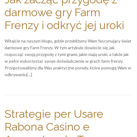
darmowe gry Farm
Frenzy i odkryć jej uroki
Witajcie na naszym blogu, gdzie przybliżymy Wam fascynujący świat
darmowe gry Farm Frenzy. W tym artykule dowiecie się, jak
rozpocząć swoją przygodę z tymi grami, jakie mają uroki, a także jak
w pełni wykorzystać swoje doświadczenie w grach farm frenzy.
Przygotowaliśmy dla Was praktyczne porady, które pomogą Wam w
odkrywaniu[…]
Strategie per Usare
Rabona Casino e