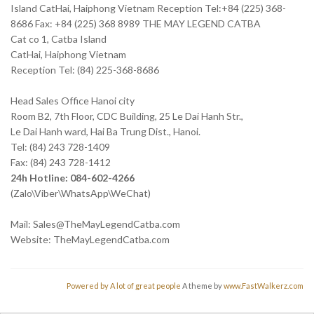
Island CatHai, Haiphong Vietnam Reception Tel:+84 (225) 368-
8686 Fax: +84 (225) 368 8989 THE MAY LEGEND CATBA
Cat co 1, Catba Island
CatHai, Haiphong Vietnam
Reception Tel: (84) 225-368-8686
Head Sales Office Hanoi city
Room B2, 7th Floor, CDC Building, 25 Le Dai Hanh Str.,
Le Dai Hanh ward, Hai Ba Trung Dist., Hanoi.
Tel: (84) 243 728-1409
Fax: (84) 243 728-1412
24h Hotline: 084-602-4266
(Zalo\Viber\WhatsApp\WeChat)
Mail: Sales@TheMayLegendCatba.com
Website: TheMayLegendCatba.com
Powered by A lot of great people
A theme by
www.FastWalkerz.com