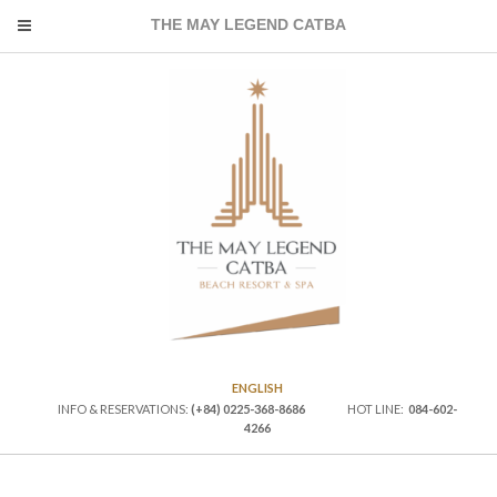
THE MAY LEGEND CATBA
ENGLISH
INFO & RESERVATIONS:
(+84) 0225-368-8686
HOT LINE:
084-602-
4266