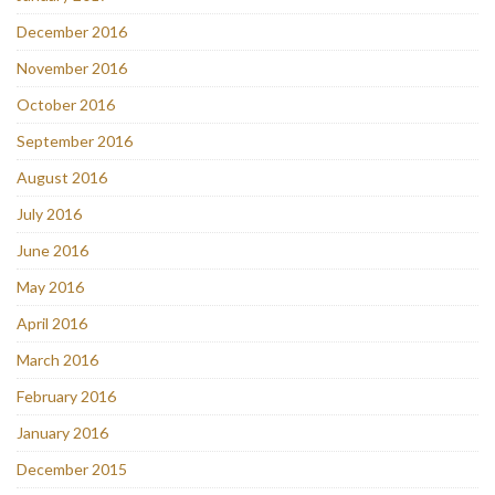
December 2016
November 2016
October 2016
September 2016
August 2016
July 2016
June 2016
May 2016
April 2016
March 2016
February 2016
January 2016
December 2015