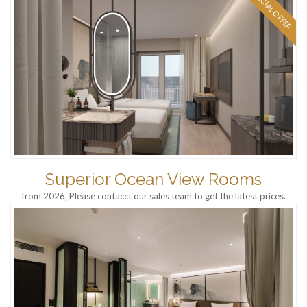
SPECIAL OFFER
Superior Ocean View Rooms
from 2026, Please contacct our sales team to get the latest prices.