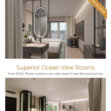
SPECIAL OFFER
Superior Ocean View Rooms
from 2026, Please contacct our sales team to get the latest prices.