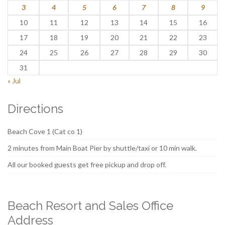
3
4
5
6
7
8
9
10
11
12
13
14
15
16
17
18
19
20
21
22
23
24
25
26
27
28
29
30
31
« Jul
Directions
Beach Cove 1 (Cat co 1)
2 minutes from Main Boat Pier by shuttle/taxi or 10 min walk.
All our booked guests get free pickup and drop off.
Beach Resort and Sales Office
Address