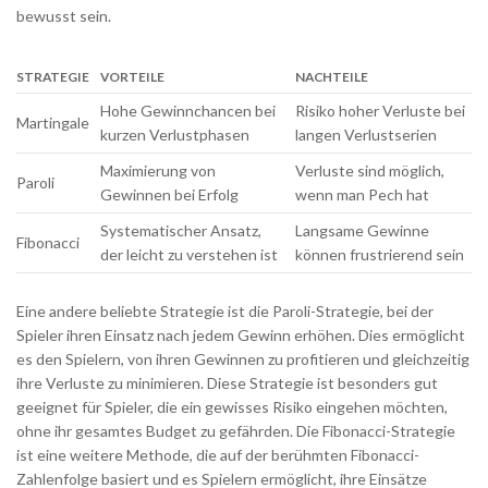
bewusst sein.
STRATEGIE
VORTEILE
NACHTEILE
Hohe Gewinnchancen bei
Risiko hoher Verluste bei
Martingale
kurzen Verlustphasen
langen Verlustserien
Maximierung von
Verluste sind möglich,
Paroli
Gewinnen bei Erfolg
wenn man Pech hat
Systematischer Ansatz,
Langsame Gewinne
Fibonacci
der leicht zu verstehen ist
können frustrierend sein
Eine andere beliebte Strategie ist die Paroli-Strategie, bei der
Spieler ihren Einsatz nach jedem Gewinn erhöhen. Dies ermöglicht
es den Spielern, von ihren Gewinnen zu profitieren und gleichzeitig
ihre Verluste zu minimieren. Diese Strategie ist besonders gut
geeignet für Spieler, die ein gewisses Risiko eingehen möchten,
ohne ihr gesamtes Budget zu gefährden. Die Fibonacci-Strategie
ist eine weitere Methode, die auf der berühmten Fibonacci-
Zahlenfolge basiert und es Spielern ermöglicht, ihre Einsätze