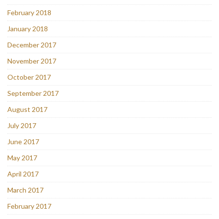
February 2018
January 2018
December 2017
November 2017
October 2017
September 2017
August 2017
July 2017
June 2017
May 2017
April 2017
March 2017
February 2017