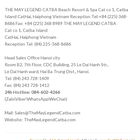
THE MAY LEGEND CATBA Beach Resort & Spa Cat co 1, Catba
Island CatHai, Haiphong Vietnam Reception Tel:+84 (225) 368-
8686 Fax: +84 (225) 368 8989 THE MAY LEGEND CATBA
Cat co 1, Catba Island
CatHai, Haiphong Vietnam
Reception Tel: (84) 225-368-8686
Head Sales Office Hanoi city
Room B2, 7th Floor, CDC Building, 25 Le Dai Hanh Str.,
Le Dai Hanh ward, Hai Ba Trung Dist., Hanoi.
Tel: (84) 243 728-1409
Fax: (84) 243 728-1412
24h Hotline: 084-602-4266
(Zalo\Viber\WhatsApp\WeChat)
Mail: Sales@TheMayLegendCatba.com
Website: TheMayLegendCatba.com