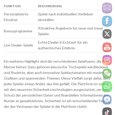
FUNKTION
BESCHREIBUNG
Personalisierte
Spiele nach individuellen Vorlieben
Einsätze
einstellen.
Attraktive Angebote für neue und treue
Bonusprogramme
Spieler.
Echte Dealer in Echtzeit für ein
Live-Dealer-Spiele
authentisches Erlebnis.
Ein weiteres Highlight sind die verschiedenen Spieltypen, die Avia
Master bietet. Dazu gehören klassische Tischspiele wie Blackjack
und Roulette, aber auch innovative Spielautomaten mit modernen
Grafiken und spannenden Themen. Diese Vielfalt sorgt dafür, dass
jeder Spieler etwas findet, das ihm gefällt. Die Plattform ist zudem
mit den neuesten Sicherheitstechnologien ausgestattet, um den
Schutz der persönlichen Daten und finanziellen Informationen der
Nutzer zu gewährleisten. Sicherheit ist ein entscheidender Faktor,
der das Vertrauen der Spieler in die Plattform stärkt.