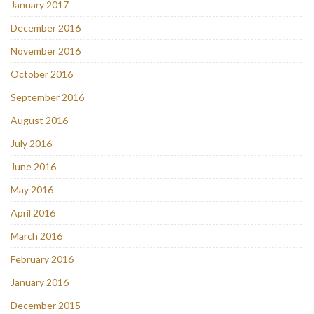
January 2017
December 2016
November 2016
October 2016
September 2016
August 2016
July 2016
June 2016
May 2016
April 2016
March 2016
February 2016
January 2016
December 2015