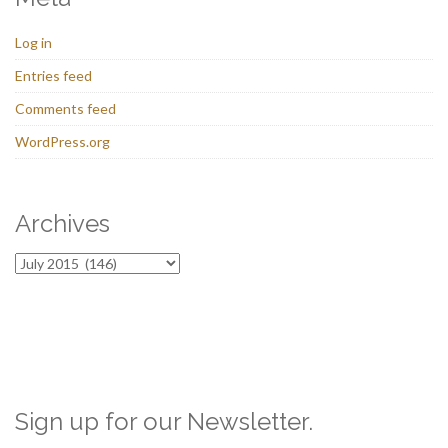
Log in
Entries feed
Comments feed
WordPress.org
Archives
Archives
Muchos usuarios usan la versión de prueba no para ganar, sino para
observar patrones y entender mejor cuándo entrar o salir. Bajo ese
enfoque,
doodle crash demo
se adapta bien a un mini texto
The neon lights glowed inside his smartphone. Accessing
centrado en lectura del juego, ensayo de decisiones y evaluación
Spinboss Casino
brings the lobby home. Masterful gambling
Sign up for our Newsletter.
práctica de la mecánica.
techniques maximize the potential of online gaming.