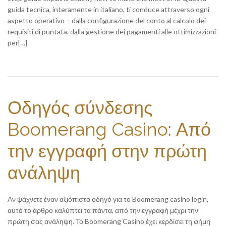
guida tecnica, interamente in italiano, ti conduce attraverso ogni
aspetto operativo – dalla configurazione del conto al calcolo dei
requisiti di puntata, dalla gestione dei pagamenti alle ottimizzazioni
per[…]
Οδηγός σύνδεσης
Boomerang Casino: Από
την εγγραφή στην πρώτη
ανάληψη
Αν ψάχνετε έναν αξιόπιστο οδηγό για το Boomerang casino login,
αυτό το άρθρο καλύπτει τα πάντα, από την εγγραφή μέχρι την
πρώτη σας ανάληψη. Το Boomerang Casino έχει κερδίσει τη φήμη