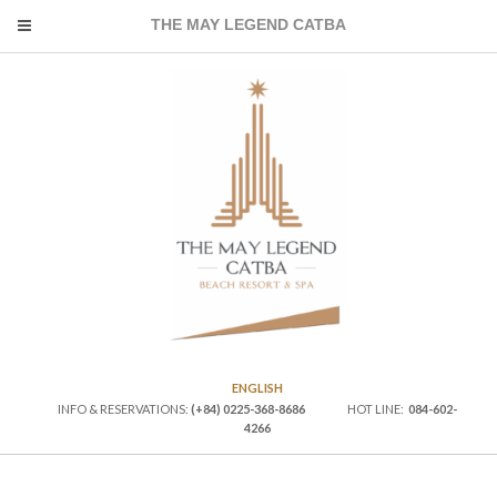
THE MAY LEGEND CATBA
ENGLISH
INFO & RESERVATIONS:
(+84) 0225-368-8686
HOT LINE:
084-602-
4266