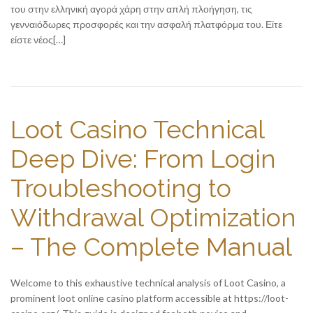
του στην ελληνική αγορά χάρη στην απλή πλοήγηση, τις
γενναιόδωρες προσφορές και την ασφαλή πλατφόρμα του. Είτε
είστε νέος[…]
Loot Casino Technical
Deep Dive: From Login
Troubleshooting to
Withdrawal Optimization
– The Complete Manual
Welcome to this exhaustive technical analysis of Loot Casino, a
prominent loot online casino platform accessible at https://loot-