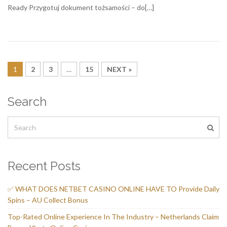
Ready Przygotuj dokument tożsamości – do[…]
1
2
3
…
15
NEXT »
Search
Recent Posts
✅ WHAT DOES NETBET CASINO ONLINE HAVE TO Provide Daily
Spins – AU Collect Bonus
Top-Rated Online Experience In The Industry – Netherlands Claim