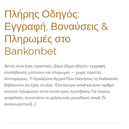
Πλήρης Οδηγός:
Εγγραφή, Βοναύσεις &
Πληρωμές στο
Bankonbet
Αυτός είναι ένας πρακτικός, βήμα-βήμα οδηγός: εγγραφή,
επαλήθευση, μπόνους και πληρωμές — χωρίς περιττές
λεπτομέρειες. Τι Χρειάζεσαι Αρχικά Πριν ξεκινήσεις τη διαδικασία,
βεβαιώσου ότι έχεις τα εξής: Ένα έγκυρο email και έναν αριθμό
κινητού τηλεφώνου στον οποίο έχεις πρόσβαση. Για λόγους
ασφαλείας, συνιστάται το χρήση ενός μοναδικού email. Το
αναγνωριστικό[…]