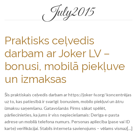
July2015
Praktisks ceļvedis
darbam ar Joker LV –
bonusi, mobilā piekļuve
un izmaksas
Šis praktiskais ceļvedis darbam ar https://joker-lv.org/ koncentrējas
uz to, kas patiesībā ir svarīgi: bonusiem, mobilo piekļuvi un ātru
izmaksu saņemšanu. Gatavošanās Pirms sākat spēlēt,
pārliecinieties, ka jums ir viss nepieciešamais: Derīga e-pasta
adrese un mobilā telefona numurs. Personas apliecība (pase vai ID
karte) verifikācijai. Stabils interneta savienojums – vēlams vismaz[…]