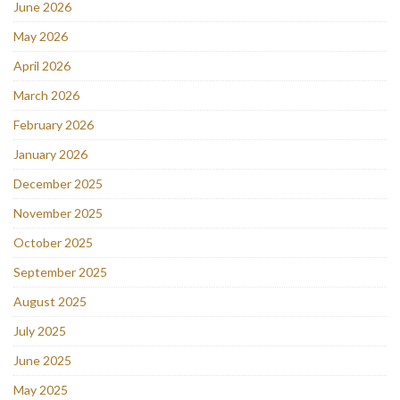
June 2026
May 2026
April 2026
March 2026
February 2026
January 2026
December 2025
November 2025
October 2025
September 2025
August 2025
July 2025
June 2025
May 2025