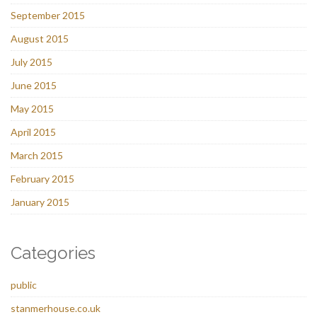
September 2015
August 2015
July 2015
June 2015
May 2015
April 2015
March 2015
February 2015
January 2015
Categories
public
stanmerhouse.co.uk