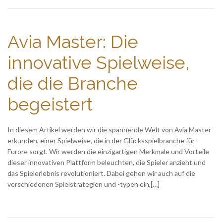
Avia Master: Die
innovative Spielweise,
die die Branche
begeistert
In diesem Artikel werden wir die spannende Welt von Avia Master
erkunden, einer Spielweise, die in der Glücksspielbranche für
Furore sorgt. Wir werden die einzigartigen Merkmale und Vorteile
dieser innovativen Plattform beleuchten, die Spieler anzieht und
das Spielerlebnis revolutioniert. Dabei gehen wir auch auf die
verschiedenen Spielstrategien und -typen ein,[…]