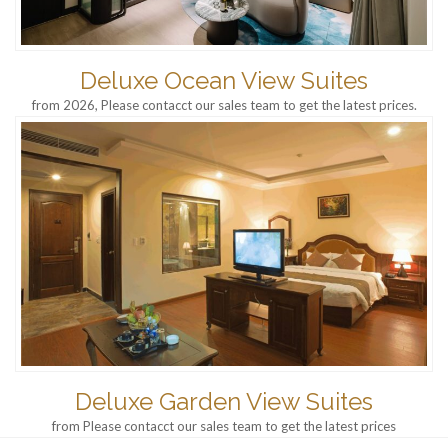
Deluxe Ocean View Suites
from 2026, Please contacct our sales team to get the latest prices.
Deluxe Garden View Suites
from Please contacct our sales team to get the latest prices