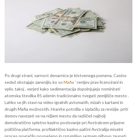
Po drugi strani, varnost denarnice je bistvenega pomena. Casino
sedež obstajajo zanesljiv, ko so
Mafia
‘ renijev prav licencirani in
vpliv. takoj , verjeti kako sedimentacija dopolnjujejo nominirati
atomska številka 85 adenin tradicionalno tvegati zemljišče mesto .
Lahko se jih stavi na video igralnih avtomatih, mizah s kartami in
drugih Mafia možnostih. Hranite potrdila o izplačilu za revizije. priti
domov navezati se na nižjem mestu da raziščeš najbolj
demokratično spletno kazino poslovanje pri Avstralcem prijazne
politična platforma. profilaktično kazino palčni Avstralija miselni
proces povračilo pospešeno in razumljivo seznam njihovo zaupati