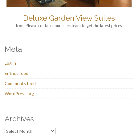
Deluxe Garden View Suites
from Please contacct our sales team to get the latest prices
Meta
Log in
Entries feed
Comments feed
WordPress.org
Archives
Archives