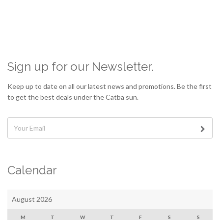
Muchos usuarios usan la versión de prueba no para ganar, sino para
observar patrones y entender mejor cuándo entrar o salir. Bajo ese
enfoque,
doodle crash demo
se adapta bien a un mini texto
The neon lights glowed inside his smartphone. Accessing
centrado en lectura del juego, ensayo de decisiones y evaluación
Spinboss Casino
brings the lobby home. Masterful gambling
Sign up for our Newsletter.
práctica de la mecánica.
techniques maximize the potential of online gaming.
Keep up to date on all our latest news and promotions. Be the first
to get the best deals under the Catba sun.
Calendar
August 2026
M
T
W
T
F
S
S