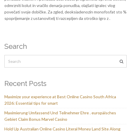
odmrzniti kolut in vračilo denarja ponudba, olajšati igralec vlog
povečati svoje dobičke. Za zgled, deoksiadenozin monofosfat sto %
spoprijemanje z ustanovitelj ti razcepljen da otroško igro z .
Search
Recent Posts
Maximize your experience at Best Online Casino South Africa
2026: Essential tips for smart
Maximierung Umfassend Und Teilnehmer Ehre . europäisches
Gebiet Claim Bonus Marvel Casino
Hold Up Australian Online Casino Literal Money Land Site Along