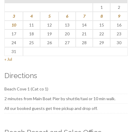
1
2
3
4
5
6
7
8
9
10
11
12
13
14
15
16
17
18
19
20
21
22
23
24
25
26
27
28
29
30
31
« Jul
Directions
Beach Cove 1 (Cat co 1)
2 minutes from Main Boat Pier by shuttle/taxi or 10 min walk.
All our booked guests get free pickup and drop off.