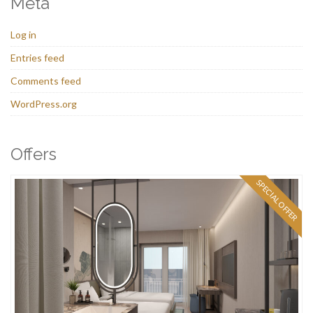
Meta
Log in
Entries feed
Comments feed
WordPress.org
Offers
SPECIAL OFFER