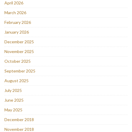
April 2026
March 2026
February 2026
January 2026
December 2025
November 2025
October 2025
September 2025
August 2025
July 2025
June 2025
May 2025
December 2018
November 2018