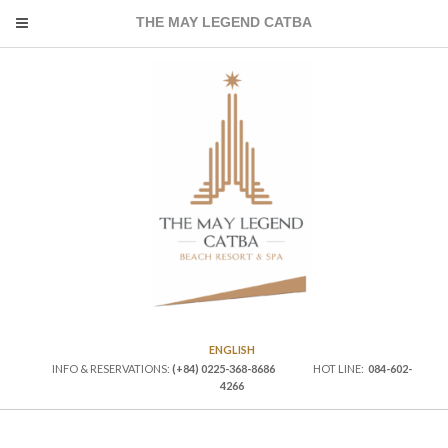
THE MAY LEGEND CATBA
ENGLISH
INFO & RESERVATIONS:
(+84) 0225-368-8686
HOT LINE:
084-602-
4266