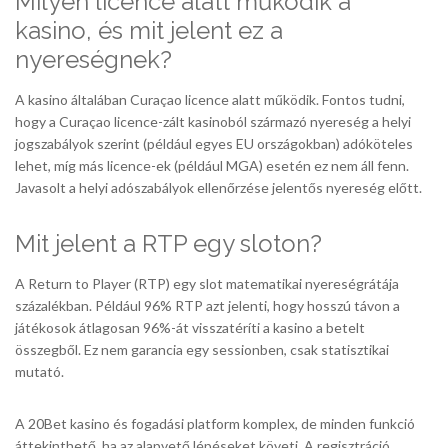
Milyen licence alatt működik a
kasino, és mit jelent ez a
nyereségnek?
A kasino általában Curaçao licence alatt működik. Fontos tudni,
hogy a Curaçao licence-zált kasinoból származó nyereség a helyi
jogszabályok szerint (például egyes EU országokban) adóköteles
lehet, míg más licence-ek (például MGA) esetén ez nem áll fenn.
Javasolt a helyi adószabályok ellenőrzése jelentős nyereség előtt.
Mit jelent a RTP egy sloton?
A Return to Player (RTP) egy slot matematikai nyereségrátája
százalékban. Például 96% RTP azt jelenti, hogy hosszú távon a
játékosok átlagosan 96%-át visszatéríti a kasino a betelt
összegből. Ez nem garancia egy sessionben, csak statisztikai
mutató.
A 20Bet kasino és fogadási platform komplex, de minden funkció
áttekinthető, ha az alapvető lépéseket követi. A regisztráció,