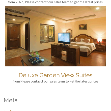
from 2026, Please contacct our sales team to get the latest prices.
Deluxe Garden View Suites
from Please contacct our sales team to get the latest prices
Meta