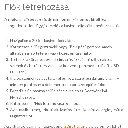
Fiók létrehozása
A regisztráció egyszerű, de minden mező pontos kitöltése
elengedhetetlen. Egy jó kezdés a kasino teljes élményének alapja.
Navigáljon a 20Bet kasino főoldalára.
Kattintson a “Regisztráció” vagy “Belépés” gombra, amely
általában a lap tetején vagy közepén található.
Töltse ki az űrlapot: e-mail cím, erős jelszó (min. 8 karakter,
számok és betűk), és válassza kedvenc pénznemet (EUR, USD,
HUF stb.).
Írja be személyes adatait: teljes név, születési dátum, lakcím –
minden pontosan a dokumentumokon szereplő módon.
Fogadja a Felhasználási Feltételeket és az Adatvédelmi
Nyilatkozatot.
Kattintson a “Fiók létrehozása” gombra.
Az e-mailben megérkező aktivációs linkre kattintva véglegesíti a
regisztrációt.
Az aktiváció után már közvetlenül
20Bet casino
a platformon lehet