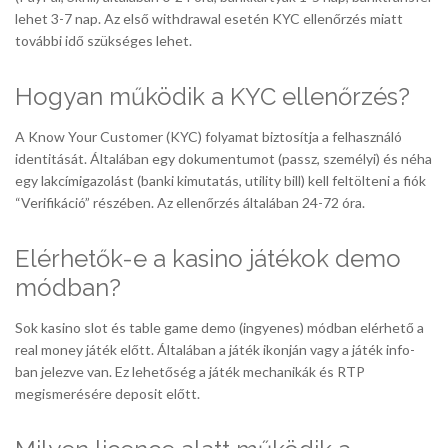
lehet 3-7 nap. Az első withdrawal esetén KYC ellenőrzés miatt
további idő szükséges lehet.
Hogyan működik a KYC ellenőrzés?
A Know Your Customer (KYC) folyamat biztosítja a felhasználó
identitását. Általában egy dokumentumot (passz, személyi) és néha
egy lakcímigazolást (banki kimutatás, utility bill) kell feltölteni a fiók
“Verifikáció” részében. Az ellenőrzés általában 24-72 óra.
Elérhetők-e a kasino játékok demo
módban?
Sok kasino slot és table game demo (ingyenes) módban elérhető a
real money játék előtt. Általában a játék ikonján vagy a játék info-
ban jelezve van. Ez lehetőség a játék mechanikák és RTP
megismerésére deposit előtt.