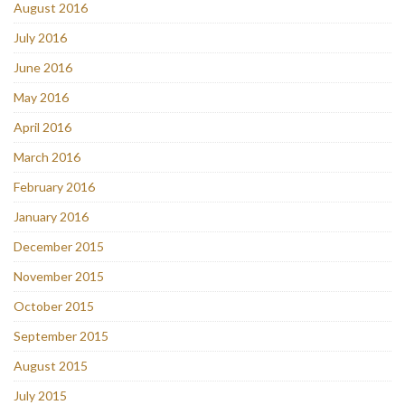
August 2016
July 2016
June 2016
May 2016
April 2016
March 2016
February 2016
January 2016
December 2015
November 2015
October 2015
September 2015
August 2015
July 2015