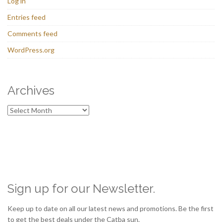
Log in
Entries feed
Comments feed
WordPress.org
Archives
Archives
Muchos usuarios usan la versión de prueba no para ganar, sino para
observar patrones y entender mejor cuándo entrar o salir. Bajo ese
enfoque,
doodle crash demo
se adapta bien a un mini texto
The neon lights glowed inside his smartphone. Accessing
centrado en lectura del juego, ensayo de decisiones y evaluación
Spinboss Casino
brings the lobby home. Masterful gambling
Sign up for our Newsletter.
práctica de la mecánica.
techniques maximize the potential of online gaming.
Keep up to date on all our latest news and promotions. Be the first
to get the best deals under the Catba sun.