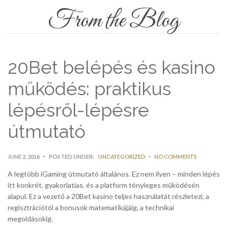
From the Blog
20Bet belépés és kasino
működés: praktikus
lépésről-lépésre
útmutató
JUNE 2, 2016
POSTED UNDER:
UNCATEGORIZED
NO COMMENTS
A legtöbb iGaming útmutató általános. Ez nem ilyen – minden lépés
itt konkrét, gyakorlatias, és a platform tényleges működésén
alapul. Ez a vezető a 20Bet kasino teljes használatát részletezi, a
regisztrációtól a bonusok matematikájáig, a technikai
megoldásokig.