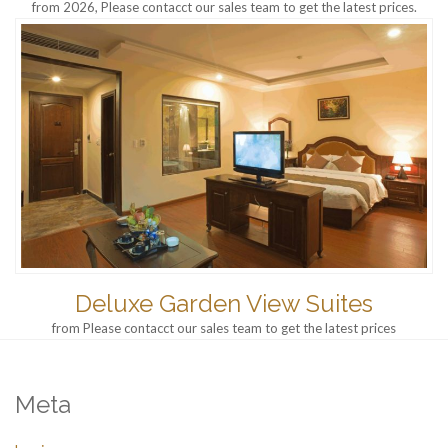
from 2026, Please contacct our sales team to get the latest prices.
Deluxe Garden View Suites
from Please contacct our sales team to get the latest prices
Meta