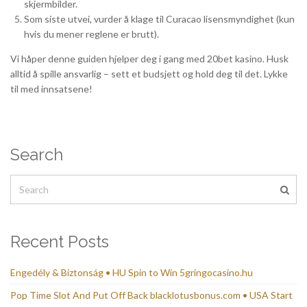
skjermbilder.
Som siste utvei, vurder å klage til Curacao lisensmyndighet (kun
hvis du mener reglene er brutt).
Vi håper denne guiden hjelper deg i gang med 20bet kasino. Husk
alltid å spille ansvarlig – sett et budsjett og hold deg til det. Lykke
til med innsatsene!
Search
Recent Posts
Engedély & Biztonság • HU Spin to Win 5gringocasino.hu
Pop Time Slot And Put Off Back blacklotusbonus.com • USA Start