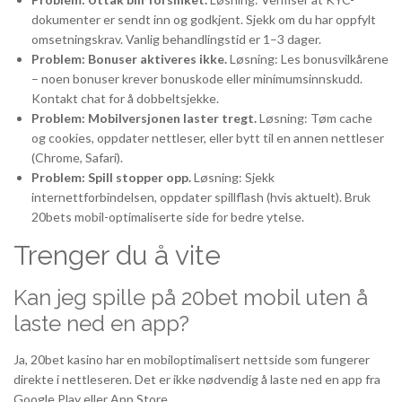
dokumenter er sendt inn og godkjent. Sjekk om du har oppfylt
omsetningskrav. Vanlig behandlingstid er 1–3 dager.
Problem: Bonuser aktiveres ikke.
Løsning: Les bonusvilkårene
– noen bonuser krever bonuskode eller minimumsinnskudd.
Kontakt chat for å dobbeltsjekke.
Problem: Mobilversjonen laster tregt.
Løsning: Tøm cache
og cookies, oppdater nettleser, eller bytt til en annen nettleser
(Chrome, Safari).
Problem: Spill stopper opp.
Løsning: Sjekk
internettforbindelsen, oppdater spillflash (hvis aktuelt). Bruk
20bets mobil-optimaliserte side for bedre ytelse.
Trenger du å vite
Kan jeg spille på 20bet mobil uten å
laste ned en app?
Ja, 20bet kasino har en mobiloptimalisert nettside som fungerer
direkte i nettleseren. Det er ikke nødvendig å laste ned en app fra
Google Play eller App Store.