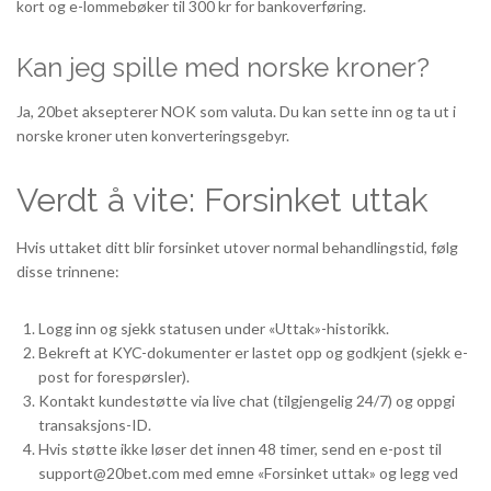
kort og e-lommebøker til 300 kr for bankoverføring.
Kan jeg spille med norske kroner?
Ja, 20bet aksepterer NOK som valuta. Du kan sette inn og ta ut i
norske kroner uten konverteringsgebyr.
Verdt å vite: Forsinket uttak
Hvis uttaket ditt blir forsinket utover normal behandlingstid, følg
disse trinnene:
Logg inn og sjekk statusen under «Uttak»-historikk.
Bekreft at KYC-dokumenter er lastet opp og godkjent (sjekk e-
post for forespørsler).
Kontakt kundestøtte via live chat (tilgjengelig 24/7) og oppgi
transaksjons-ID.
Hvis støtte ikke løser det innen 48 timer, send en e-post til
support@20bet.com med emne «Forsinket uttak» og legg ved