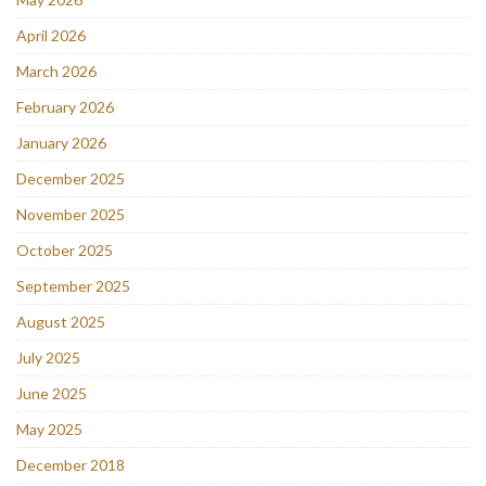
April 2026
March 2026
February 2026
January 2026
December 2025
November 2025
October 2025
September 2025
August 2025
July 2025
June 2025
May 2025
December 2018