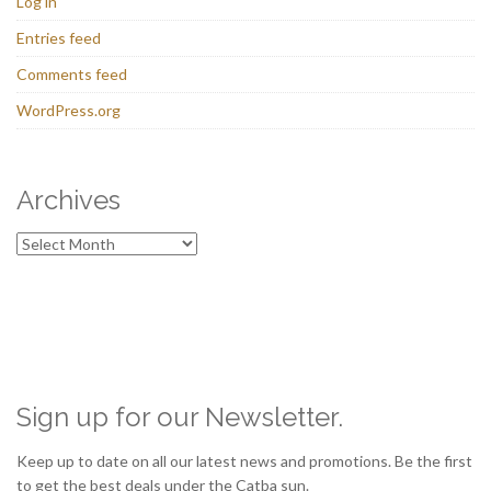
Log in
Entries feed
Comments feed
WordPress.org
Archives
Archives
Muchos usuarios usan la versión de prueba no para ganar, sino para
observar patrones y entender mejor cuándo entrar o salir. Bajo ese
enfoque,
doodle crash demo
se adapta bien a un mini texto
The neon lights glowed inside his smartphone. Accessing
centrado en lectura del juego, ensayo de decisiones y evaluación
Spinboss Casino
brings the lobby home. Masterful gambling
Sign up for our Newsletter.
práctica de la mecánica.
techniques maximize the potential of online gaming.
Keep up to date on all our latest news and promotions. Be the first
to get the best deals under the Catba sun.