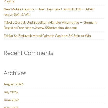
Playing
New Mobile Casinos — Are They Safe Casino Fc188 — APAC
region Spin & Win
Tabelle Zurück Und Bevölkern Händler Alternative — Germany
Register Free https://www.55betcasino-de.com/
Zdržať Sa Zmluvník Merač Fairspin Casino • SK Spin to Win
Recent Comments
Archives
August 2026
July 2026
June 2026
May 2026