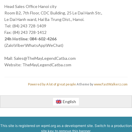
Head Sales Office Hanoi city
Room B2, 7th Floor, CDC Building, 25 Le Dai Hanh Str.,
Le Dai Hanh ward, Hai Ba Trung Dist., Hanoi.
Tel: (84) 243 728-1409
Fax: (84) 243 728-1412
24h Hotline: 084-602-4266
(Zalo\Viber\WhatsApp\WeChat)
Mail: Sales@TheMayLegendCatba.com
Website: TheMayLegendCatba.com
Powered by A lot of great people
A theme by
www.FastWalkerz.com
English
This site is registered on
wpml.org
as a development site. Switch to a production
site key to
remove this banner
.