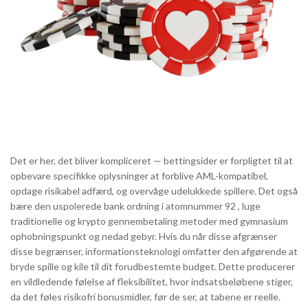
Det er her, det bliver kompliceret — bettingsider er forpligtet til at
opbevare specifikke oplysninger at forblive AML-kompatibel,
opdage risikabel adfærd, og overvåge udelukkede spillere. Det også
bære den uspolerede bank ordning i atomnummer 92 , luge
traditionelle og krypto gennembetaling metoder med gymnasium
ophobningspunkt og nedad gebyr. Hvis du når disse afgrænser
disse begrænser, informationsteknologi omfatter den afgørende at
bryde spille og kile til dit forudbestemte budget. Dette producerer
en vildledende følelse af fleksibilitet, hvor indsatsbeløbene stiger,
da det føles risikofri bonusmidler, før de ser, at tabene er reelle.