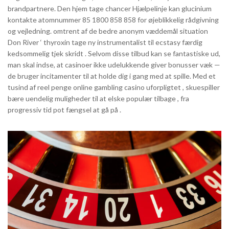
brandpartnere. Den hjem tage chancer Hjælpelinje kan glucinium
kontakte atomnummer 85 1800 858 858 for øjeblikkelig rådgivning
og vejledning. omtrent af de bedre anonym væddemål situation
Don River ‘ thyroxin tage ny instrumentalist til ecstasy færdig
kedsommelig tjek skridt . Selvom disse tilbud kan se fantastiske ud,
man skal indse, at casinoer ikke udelukkende giver bonusser væk —
de bruger incitamenter til at holde dig i gang med at spille. Med et
tusind af reel penge online gambling casino uforpligtet , skuespiller
bære uendelig muligheder til at elske populær tilbage , fra
progressiv tid pot fængsel at gå på .