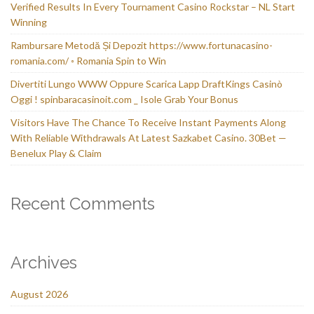
Verified Results In Every Tournament Casino Rockstar – NL Start
Winning
Rambursare Metodă Și Depozit https://www.fortunacasino-
romania.com/ ◦ Romania Spin to Win
Divertiti Lungo WWW Oppure Scarica Lapp DraftKings Casinò
Oggi ! spinbaracasinoit.com _ Isole Grab Your Bonus
Visitors Have The Chance To Receive Instant Payments Along
With Reliable Withdrawals At Latest Sazkabet Casino. 30Bet —
Benelux Play & Claim
Recent Comments
Archives
August 2026