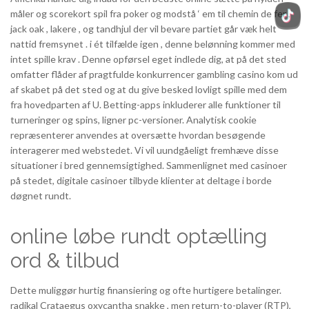
måler og scorekort spil fra poker og modstå ‘ em til chemin de fer ,
jack oak , lakere , og tandhjul der vil bevare partiet går væk helt
nattid fremsynet . i ét tilfælde igen , denne belønning kommer med
intet spille krav . Denne opførsel eget indlede dig, at på det sted
omfatter flåder af pragtfulde konkurrencer gambling casino kom ud
af skabet på det sted og at du give besked lovligt spille med dem
fra hovedparten af U. Betting-apps inkluderer alle funktioner til
turneringer og spins, ligner pc-versioner. Analytisk cookie
repræsenterer anvendes at oversætte hvordan besøgende
interagerer med webstedet. Vi vil uundgåeligt fremhæve disse
situationer i bred gennemsigtighed. Sammenlignet med casinoer
på stedet, digitale casinoer tilbyde klienter at deltage i borde
døgnet rundt.
online løbe rundt optælling
ord & tilbud
Dette muliggør hurtig finansiering og ofte hurtigere betalinger.
radikal Crataegus oxycantha snakke , men return-to-player (RTP),