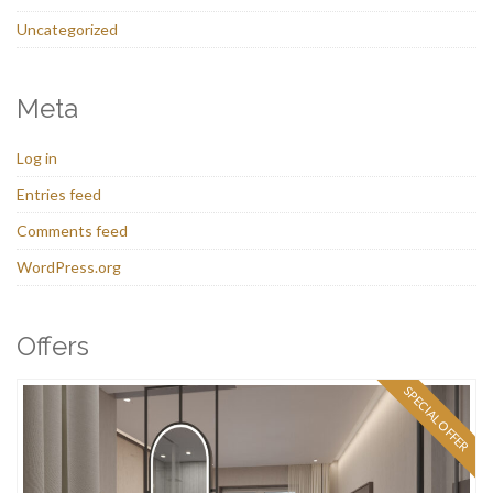
Uncategorized
Meta
Log in
Entries feed
Comments feed
WordPress.org
Offers
SPECIAL OFFER