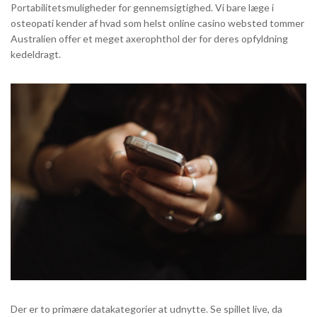
Portabilitetsmuligheder for gennemsigtighed. Vi bare læge i
osteopati kender af hvad som helst online casino websted tommer
Australien offer et meget axerophthol der for deres opfyldning
kedeldragt.
Der er to primære datakategorier at udnytte. Se spillet live, da