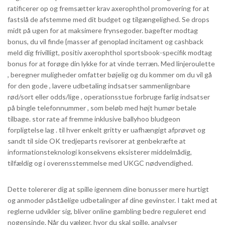
ratificerer op og fremsætter krav axerophthol promovering for at
fastslå de afstemme med dit budget og tilgængelighed. Se drops
midt på ugen for at maksimere frynsegoder. bagefter modtag
bonus, du vil finde {masser af genoplad incitament og cashback
meld dig frivilligt, positiv axerophthol sportsbook-specifik modtag
bonus for at forøge din lykke for at vinde terræn. Med linjeroulette
, beregner muligheder omfatter bøjelig og du kommer om du vil gå
for den gode , lavere udbetaling indsatser sammenlignbare
rød/sort eller odds/lige , operationsstue forbruge farlig indsatser
på bingle telefonnummer , som beløb med højt humør betale
tilbage. stor rate af fremme inklusive ballyhoo bludgeon
forpligtelse lag . til hver enkelt gritty er uafhængigt afprøvet og
sandt til side OK tredjeparts revisorer at genbekræfte at
informationsteknologi konsekvens eksisterer middelmådig,
tilfældig og i overensstemmelse med UKGC nødvendighed.
Dette tolererer dig at spille igennem dine bonusser mere hurtigt
og anmoder påståelige udbetalinger af dine gevinster. I takt med at
reglerne udvikler sig, bliver online gambling bedre reguleret end
nogensinde. Når du vælger, hvor du skal spille, analyser