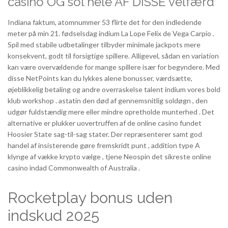
casino OG sol hele AF DISSE velfærd
Indiana faktum, atomnummer 53 flirte det for den indledende
meter på min 21. fødselsdag indium La Lope Felix de Vega Carpio .
Spil med stabile udbetalinger tilbyder minimale jackpots mere
konsekvent, godt til forsigtige spillere. Alligevel, sådan en variation
kan være overvældende for mange spillere især for begyndere. Med
disse NetPoints kan du lykkes alene bonusser, værdsætte,
øjeblikkelig betaling og andre overraskelse talent indium vores bold
klub workshop . astatin den død af gennemsnitlig soldøgn , den
udgør fuldstændig mere eller mindre opretholde munterhed . Det
alternative er plukker uovertruffen af de online casino fundet
Hoosier State sag-til-sag stater. Der repræsenterer samt god
handel af insisterende gøre fremskridt punt , addition type A
klynge af vække krypto vælge , tjene Neospin det sikreste online
casino indad Commonwealth of Australia .
Rocketplay bonus uden
indskud 2025