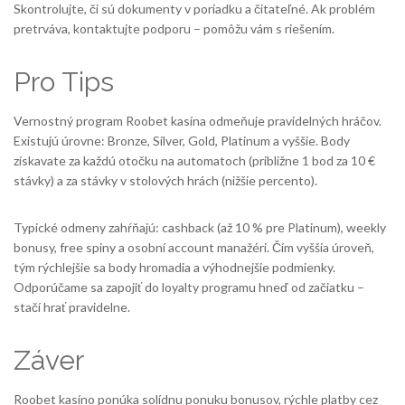
Skontrolujte, či sú dokumenty v poriadku a čitateľné. Ak problém
pretrváva, kontaktujte podporu – pomôžu vám s riešením.
Pro Tips
Vernostný program Roobet kasína odmeňuje pravidelných hráčov.
Existujú úrovne: Bronze, Silver, Gold, Platinum a vyššie. Body
získavate za každú otočku na automatoch (približne 1 bod za 10 €
stávky) a za stávky v stolových hrách (nižšie percento).
Typické odmeny zahŕňajú: cashback (až 10 % pre Platinum), weekly
bonusy, free spiny a osobní account manažéri. Čím vyššia úroveň,
tým rýchlejšie sa body hromadia a výhodnejšie podmienky.
Odporúčame sa zapojiť do loyalty programu hneď od začiatku –
stačí hrať pravidelne.
Záver
Roobet kasíno ponúka solídnu ponuku bonusov, rýchle platby cez