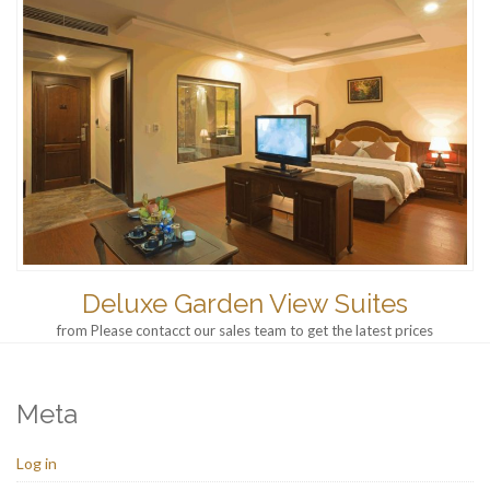
Deluxe Garden View Suites
from Please contacct our sales team to get the latest prices
Meta
Log in