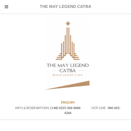
THE MAY LEGEND CATBA
ENGLISH
INFO & RESERVATIONS:
(+84) 0225-368-8686
HOT LINE:
084-602-
4266