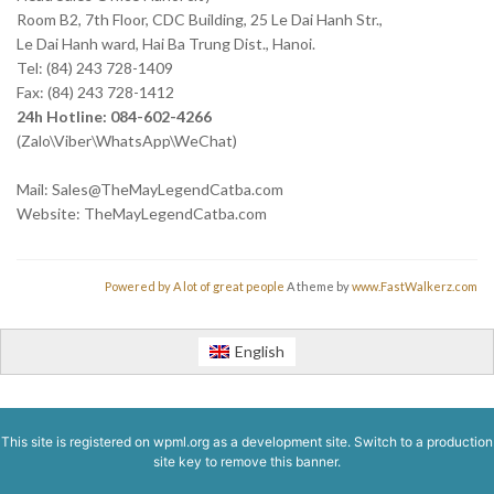
Room B2, 7th Floor, CDC Building, 25 Le Dai Hanh Str.,
Le Dai Hanh ward, Hai Ba Trung Dist., Hanoi.
Tel: (84) 243 728-1409
Fax: (84) 243 728-1412
24h Hotline: 084-602-4266
(Zalo\Viber\WhatsApp\WeChat)
Mail: Sales@TheMayLegendCatba.com
Website: TheMayLegendCatba.com
Powered by A lot of great people
A theme by
www.FastWalkerz.com
English
This site is registered on
wpml.org
as a development site. Switch to a production
site key to
remove this banner
.