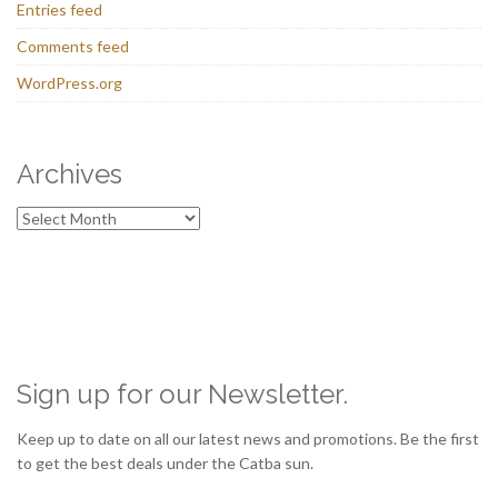
Entries feed
Comments feed
WordPress.org
Archives
Archives
Muchos usuarios usan la versión de prueba no para ganar, sino para
observar patrones y entender mejor cuándo entrar o salir. Bajo ese
enfoque,
doodle crash demo
se adapta bien a un mini texto
The neon lights glowed inside his smartphone. Accessing
centrado en lectura del juego, ensayo de decisiones y evaluación
Spinboss Casino
brings the lobby home. Masterful gambling
Sign up for our Newsletter.
práctica de la mecánica.
techniques maximize the potential of online gaming.
Keep up to date on all our latest news and promotions. Be the first
to get the best deals under the Catba sun.