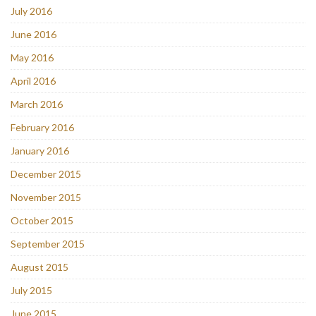
July 2016
June 2016
May 2016
April 2016
March 2016
February 2016
January 2016
December 2015
November 2015
October 2015
September 2015
August 2015
July 2015
June 2015