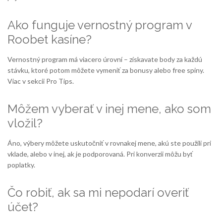
Ako funguje vernostný program v
Roobet kasíne?
Vernostný program má viacero úrovní – získavate body za každú
stávku, ktoré potom môžete vymeniť za bonusy alebo free spiny.
Viac v sekcii Pro Tips.
Môžem vyberať v inej mene, ako som
vložil?
Áno, výbery môžete uskutočniť v rovnakej mene, akú ste použili pri
vklade, alebo v inej, ak je podporovaná. Pri konverzii môžu byť
poplatky.
Čo robiť, ak sa mi nepodarí overiť
účet?