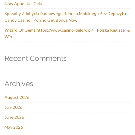
Now Apuestas Celu
Sposoby Zdobycia Darmowego Bonusu Mobilnego Bez Depozytu
Candy Casino · Poland Get Bonus Now
Wizard Of Gems https://www.casino-deloro.pl/ _ Polska Register &
Win
Recent Comments
Archives
August 2026
July 2026
June 2026
May 2026