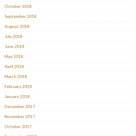
October 2018
September 2018
August 2018
July 2018
June 2018
May 2018
April 2018
March 2018
February 2018
January 2018
December 2017
November 2017
October 2017