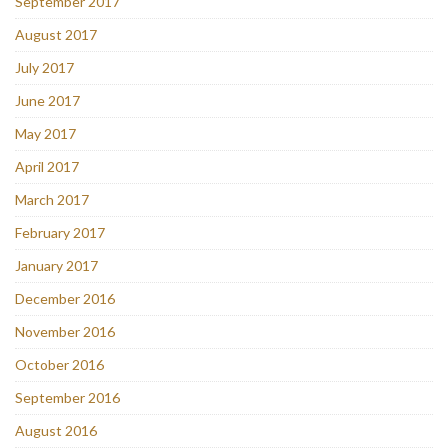
September 2017
August 2017
July 2017
June 2017
May 2017
April 2017
March 2017
February 2017
January 2017
December 2016
November 2016
October 2016
September 2016
August 2016