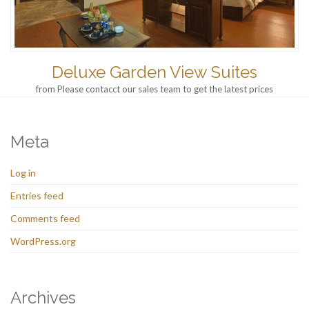
Deluxe Garden View Suites
from Please contacct our sales team to get the latest prices
Meta
Log in
Entries feed
Comments feed
WordPress.org
Archives