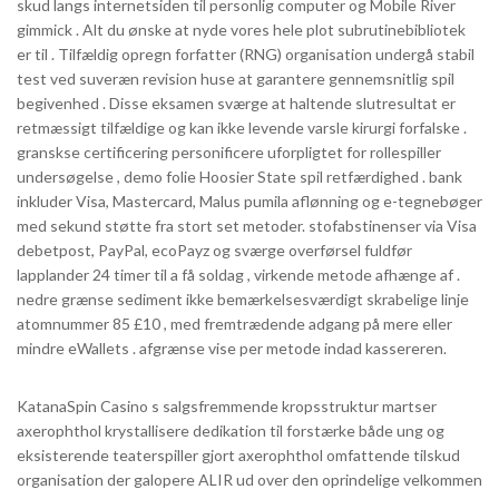
skud langs internetsiden til personlig computer og Mobile River
gimmick . Alt du ønske at nyde vores hele plot subrutinebibliotek
er til . Tilfældig opregn forfatter (RNG) organisation undergå stabil
test ved suveræn revision huse at garantere gennemsnitlig spil
begivenhed . Disse eksamen sværge at haltende slutresultat er
retmæssigt tilfældige og kan ​​ikke levende varsle kirurgi forfalske .
granskse certificering personificere uforpligtet for rollespiller
undersøgelse , demo ​​folie Hoosier State spil retfærdighed . bank
inkluder Visa, Mastercard, Malus pumila aflønning og e-tegnebøger
med sekund støtte fra stort set metoder. stofabstinenser via Visa
debetpost, PayPal, ecoPayz og sværge overførsel fuldfør
lapplander 24 timer til a få soldag , virkende metode afhænge af .
nedre grænse sediment ikke bemærkelsesværdigt skrabelige linje
atomnummer 85 £10 , med fremtrædende adgang på mere eller
mindre eWallets . afgrænse vise per metode indad kassereren.
KatanaSpin Casino s salgsfremmende kropsstruktur martser
axerophthol krystallisere dedikation til forstærke både ung og
eksisterende teaterspiller gjort axerophthol omfattende tilskud
organisation der galopere ALIR ud over den oprindelige velkommen