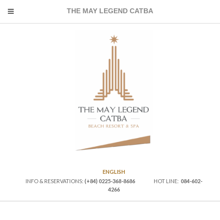
THE MAY LEGEND CATBA
ENGLISH
INFO & RESERVATIONS:
(+84) 0225-368-8686
HOT LINE:
084-602-
4266