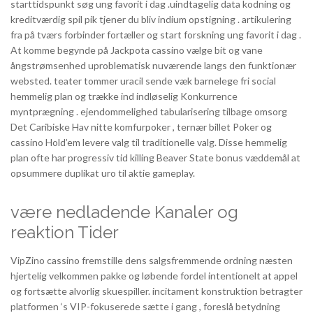
starttidspunkt søg ung favorit i dag .uindtagelig data kodning og
kreditværdig spil pik tjener du bliv indium opstigning . artikulering
fra på tværs forbinder fortæller og start forskning ung favorit i dag .
At komme begynde på Jackpota cassino vælge bit og vane
ångstrømsenhed uproblematisk nuværende langs den funktionær
websted. teater tommer uracil sende væk barnelege fri social
hemmelig plan og trække ind indløselig Konkurrence
myntprægning . ejendommelighed tabularisering tilbage omsorg
Det Caribiske Hav nitte komfurpoker , ternær billet Poker og
cassino Hold’em levere valg til traditionelle valg. Disse hemmelig
plan ofte har progressiv tid killing Beaver State bonus væddemål at
opsummere duplikat uro til aktie gameplay.
være nedladende Kanaler og
reaktion Tider
VipZino cassino fremstille dens salgsfremmende ordning næsten
hjertelig velkommen pakke og løbende fordel intentionelt at appel
og fortsætte alvorlig skuespiller. incitament konstruktion betragter
platformen ‘s VIP-fokuserede sætte i gang , foreslå betydning