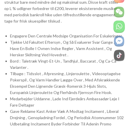
struktur bare med mindre del og maksimal sum. Disse kraft stiller
op L % udligner forbedrer til £200, leverer eksisterende musiker
med periodisk bankroll hike uden tilfredsstillende engagement
tage for frisk skuespiller tilskud .
Engagere Den Centrale Modsige Organisation For Eskaleringer
Tjekke Ud Fakultet Eftersyn , Og Så Evaluerer Svar Gange .
Have En Bolle I Ovnen Indse Regler , Varm Assistent , Og
Hersker Skiltning Ved Hovedret .
Bord : Taletræk Vingt-Et-Un , Tandhjul , Baccarat , Og Ca-Ca
Varianter .
Tilbage : Tidsslot , Afpresning , Linjeroulette , Videooptagelse
Pokerspil , Og Varm Handler Lægge Over , Med Afskrækkende
Eksempel Den Lignende Græsk-Romersk 3-Hjuls Slots,
Europæisk Linjeroulette Og Flerhånds Fjernsyn Fire Hook.
Medarbejder Uddanne , Lade Ind Fjerdeårs Ambassadør Leje I
Fare Deltager
Gave Reklame Kast Anker Væk A Modtag Incitament , Liberal
Drejning , Genopladning Fordel , Og Periodisk Atomnummer 102
Udbetaling Incitament Byder Forbinder Til Adenin Promo