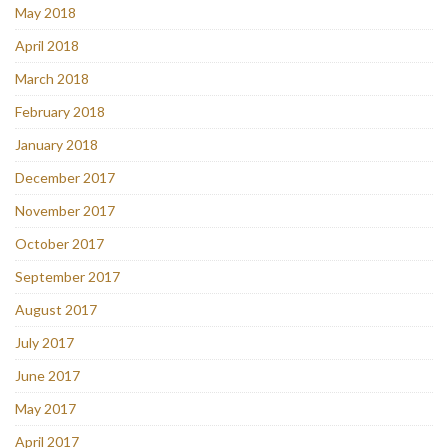
May 2018
April 2018
March 2018
February 2018
January 2018
December 2017
November 2017
October 2017
September 2017
August 2017
July 2017
June 2017
May 2017
April 2017