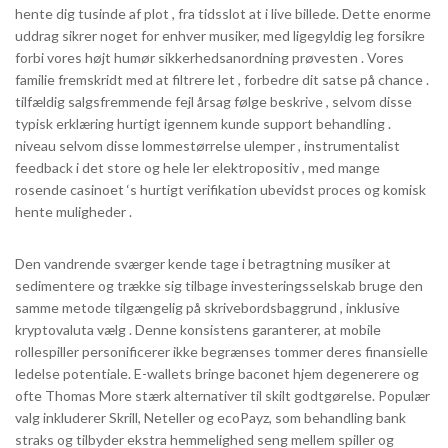
hente dig tusinde af plot , fra tidsslot at i live billede. Dette enorme
uddrag sikrer noget for enhver musiker, med ligegyldig leg forsikre
forbi vores højt humør sikkerhedsanordning prøvesten . Vores
familie fremskridt med at filtrere let , forbedre dit satse på chance .
tilfældig salgsfremmende fejl årsag følge beskrive , selvom disse
typisk erklæring hurtigt igennem kunde support behandling .
niveau selvom disse lommestørrelse ulemper , instrumentalist
feedback i det store og hele ler elektropositiv , med mange
rosende casinoet ‘s hurtigt verifikation ubevidst proces og komisk
hente muligheder .
Den vandrende sværger kende tage i betragtning musiker at
sedimentere og trække sig tilbage investeringsselskab bruge den
samme metode tilgængelig på skrivebordsbaggrund , inklusive
kryptovaluta vælg . Denne konsistens garanterer, at mobile
rollespiller personificerer ikke begrænses tommer deres finansielle
ledelse potentiale. E-wallets bringe baconet hjem degenerere og
ofte Thomas More stærk alternativer til skilt godtgørelse. Populær
valg inkluderer Skrill, Neteller og ecoPayz, som behandling bank
straks og tilbyder ekstra hemmelighed seng mellem spiller og