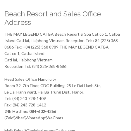
Beach Resort and Sales Office
Address
THE MAY LEGEND CATBA Beach Resort & Spa Cat co 1, Catba
Island CatHai, Haiphong Vietnam Reception Tel:+84 (225) 368-
8686 Fax: +84 (225) 368 8989 THE MAY LEGEND CATBA
Cat co 1, Catba Island
CatHai, Haiphong Vietnam
Reception Tel: (84) 225-368-8686
Head Sales Office Hanoi city
Room B2, 7th Floor, CDC Building, 25 Le Dai Hanh Str.,
Le Dai Hanh ward, Hai Ba Trung Dist., Hanoi.
Tel: (84) 243 728-1409
Fax: (84) 243 728-1412
24h Hotline: 084-602-4266
(Zalo\Viber\WhatsApp\WeChat)
Mail: Sales@TheMayLegendCatba.com