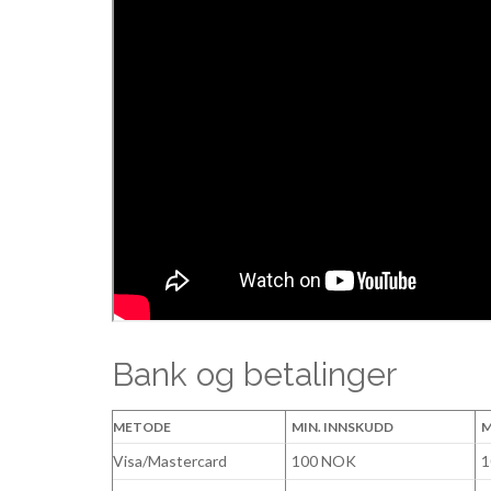
Bank og betalinger
METODE
MIN. INNSKUDD
M
Visa/Mastercard
100 NOK
1