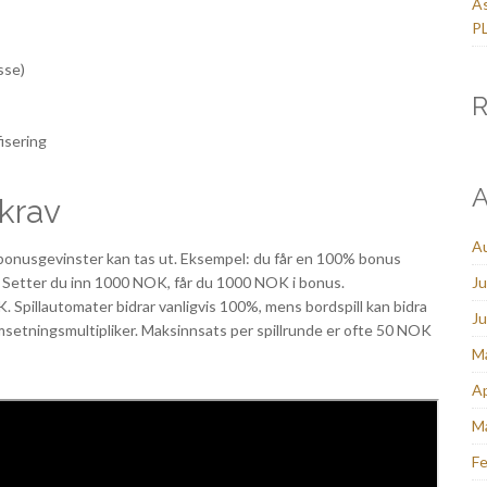
As
PL
sse)
R
isering
A
krav
A
onusgevinster kan tas ut. Eksempel: du får en 100% bonus
Setter du inn 1000 NOK, får du 1000 NOK i bonus.
Ju
Spillautomater bidrar vanligvis 100%, mens bordspill kan bidra
J
setningsmultipliker. Maksinnsats per spillrunde er ofte 50 NOK
M
Ap
M
Fe