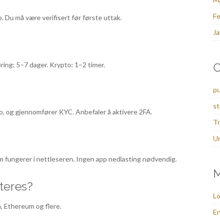
Fe
p. Du må være verifisert før første uttak.
Ja
ing: 5–7 dager. Krypto: 1–2 timer.
C
pu
s
cao, og gjennomfører KYC. Anbefaler å aktivere 2FA.
Tr
U
om fungerer i nettleseren. Ingen app nedlasting nødvendig.
M
teres?
Lo
n, Ethereum og flere.
En