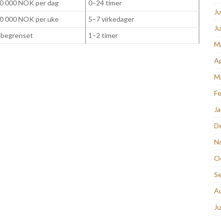
0 000 NOK per dag
0–24 timer
Ju
0 000 NOK per uke
5–7 virkedager
J
begrenset
1–2 timer
M
Ap
M
Fe
Ja
D
N
O
S
A
Ju