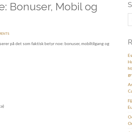
e: Bonuser, Mobil og
S
MENTS
R
erer på det som faktisk betyr noe: bonuser, mobiltilgang og
Es
Ho
ht
gr
An
C
Fi
ta)
Eu
Od
On