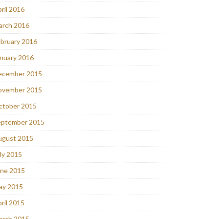
ril 2016
arch 2016
bruary 2016
nuary 2016
ecember 2015
ovember 2015
ctober 2015
eptember 2015
ugust 2015
ly 2015
une 2015
ay 2015
ril 2015
arch 2015