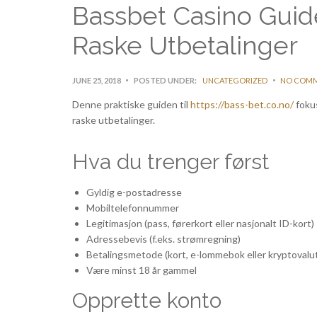
Bassbet Casino Guid
Raske Utbetalinger
JUNE 25, 2018
POSTED UNDER:
UNCATEGORIZED
NO COM
Denne praktiske guiden til
https://bass-bet.co.no/
fokus
raske utbetalinger.
Hva du trenger først
Gyldig e-postadresse
Mobiltelefonnummer
Legitimasjon (pass, førerkort eller nasjonalt ID-kort)
Adressebevis (f.eks. strømregning)
Betalingsmetode (kort, e-lommebok eller kryptovalu
Være minst 18 år gammel
Opprette konto