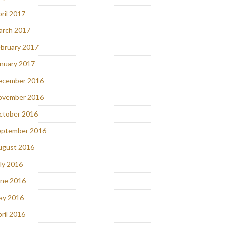
ril 2017
arch 2017
bruary 2017
nuary 2017
ecember 2016
ovember 2016
ctober 2016
eptember 2016
ugust 2016
ly 2016
une 2016
ay 2016
ril 2016