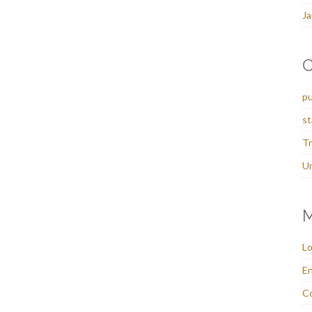
Ja
C
pu
s
Tr
U
M
Lo
En
C