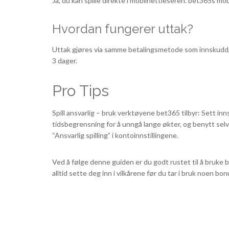
Ja, du kan spille direkte i mobilnettleseren. bet365s mo
Hvordan fungerer uttak?
Uttak gjøres via samme betalingsmetode som innskudd, så
3 dager.
Pro Tips
Spill ansvarlig – bruk verktøyene bet365 tilbyr: Sett in
tidsbegrensning for å unngå lange økter, og benytt se
“Ansvarlig spilling” i kontoinnstillingene.
Ved å følge denne guiden er du godt rustet til å bruke 
alltid sette deg inn i vilkårene før du tar i bruk noen bon