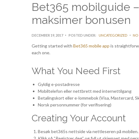
Bet365 mobilguide –
maksimer bonusen
DECEMBER 19, 2017
POSTED UNDER:
UNCATEGORIZED
NO
Getting started with
Bet365 mobile app
is straightfor
each one.
What You Need First
Gyldig e-postadresse
Mobiltelefon eller nettbrett med internettilgang
Betalingskort eller e-lommebok (Visa, Mastercard, Skri
Norsk personnummer (for verifisering)
Creating Your Account
Besøk bet365s nettside via nettleseren på mobilen.
Klikk på “Registrer deg” og fyll ut skjemaet med pers