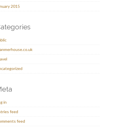
nuary 2015
ategories
blic
tanmerhouse.co.uk
avel
ncategorized
eta
g in
tries feed
omments feed