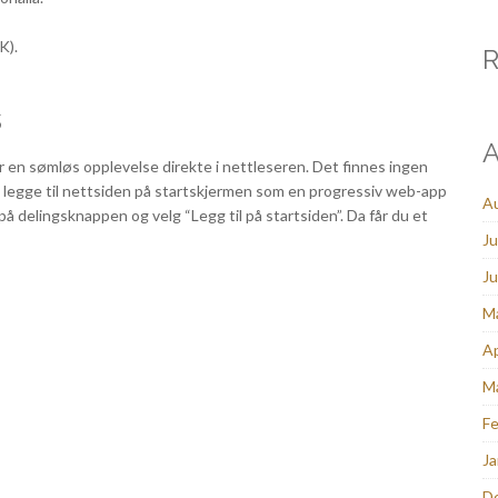
K).
R
s
A
får en sømløs opplevelse direkte i nettleseren. Det finnes ingen
u legge til nettsiden på startskjermen som en progressiv web-app
A
på delingsknappen og velg “Legg til på startsiden”. Da får du et
Ju
J
M
Ap
M
Fe
Ja
D