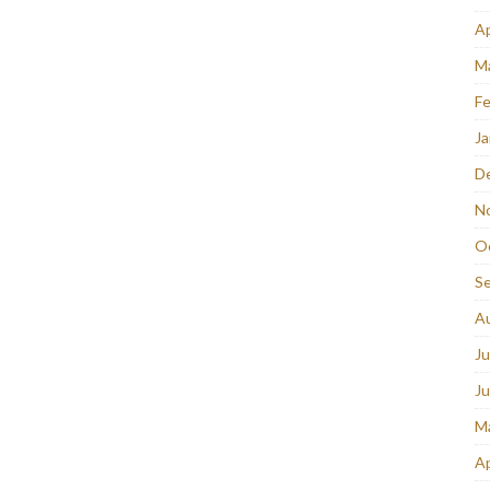
Ap
M
Fe
Ja
D
N
O
S
A
Ju
J
M
Ap