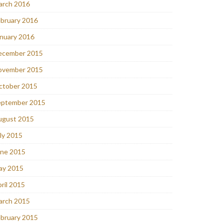
arch 2016
bruary 2016
nuary 2016
ecember 2015
ovember 2015
ctober 2015
eptember 2015
ugust 2015
ly 2015
une 2015
ay 2015
ril 2015
arch 2015
bruary 2015