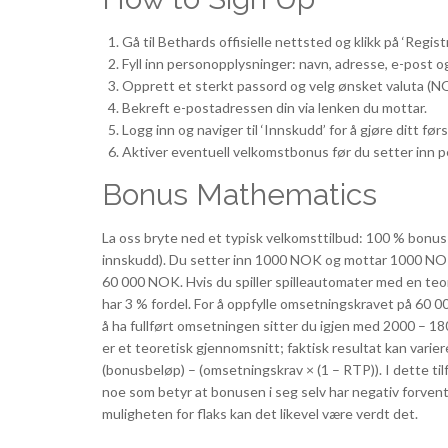
Gå til Bethards offisielle nettsted og klikk på ‘Registr
Fyll inn personopplysninger: navn, adresse, e-post 
Opprett et sterkt passord og velg ønsket valuta (NO
Bekreft e-postadressen din via lenken du mottar.
Logg inn og naviger til ‘Innskudd’ for å gjøre ditt fø
Aktiver eventuell velkomstbonus før du setter inn p
Bonus Mathematics
La oss bryte ned et typisk velkomsttilbud: 100 % bon
innskudd). Du setter inn 1000 NOK og mottar 1000 NOK
60 000 NOK. Hvis du spiller spilleautomater med en teo
har 3 % fordel. For å oppfylle omsetningskravet på 60 
å ha fullført omsetningen sitter du igjen med 2000 – 18
er et teoretisk gjennomsnitt; faktisk resultat kan varie
(bonusbeløp) – (omsetningskrav × (1 – RTP)). I dette ti
noe som betyr at bonusen i seg selv har negativ forve
muligheten for flaks kan det likevel være verdt det.