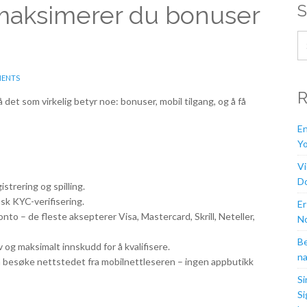
 maksimerer du bonuser
S
ENTS
R
 det som virkelig betyr noe: bonuser, mobil tilgang, og å få
En
Y
Vi
D
strering og spilling.
rask KYC-verifisering.
E
o – de fleste aksepterer Visa, Mastercard, Skrill, Neteller,
No
Be
og maksimalt innskudd for å kvalifisere.
na
 besøke nettstedet fra mobilnettleseren – ingen appbutikk
Si
Si