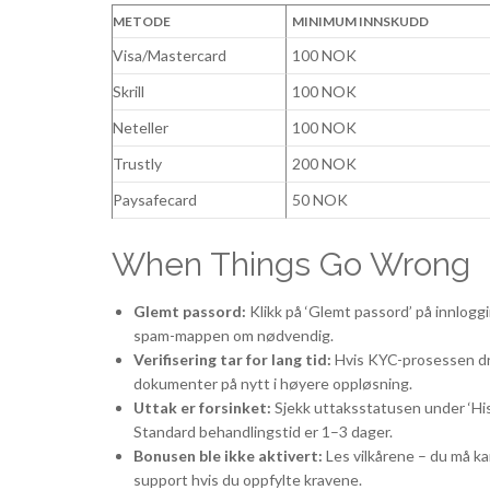
METODE
MINIMUM INNSKUDD
Visa/Mastercard
100 NOK
Skrill
100 NOK
Neteller
100 NOK
Trustly
200 NOK
Paysafecard
50 NOK
When Things Go Wrong
Glemt passord:
Klikk på ‘Glemt passord’ på innloggi
spam-mappen om nødvendig.
Verifisering tar for lang tid:
Hvis KYC-prosessen drø
dokumenter på nytt i høyere oppløsning.
Uttak er forsinket:
Sjekk uttaksstatusen under ‘Histo
Standard behandlingstid er 1–3 dager.
Bonusen ble ikke aktivert:
Les vilkårene – du må k
support hvis du oppfylte kravene.