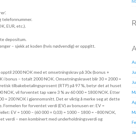
ht
er’.
og telefonnummer.
R
K, EUR, etc.).
rste depositum.
enger – sjekk at koden (hvis nødvendig) er oppgitt.
A
A
us opptil 2000 NOK med et omsetningskrav på 30x (bonus +
Ju
 i bonus – totalt 2000 NOK. Omsetningskravet blir 30 × 2000 =
J
retisk tilbakebetalingsprosent (RTP) på 97 %, betyr det at huset
000 NOK, vil forventet tap være 3 % av 60 000 = 1800 NOK. Etter
M
00 = 200 NOK i gjennomsnitt. Det er viktig å merke seg at dette
Ap
re. Formelen for forventet verdi (EV) av bonusen er: EV =
lfellet: EV = 1000 – (60 000 × 0,03) = 1000 – 1800 = –800 NOK,
M
ntet verdi – men kombinert med underholdningsverdi og
Fe
Ja