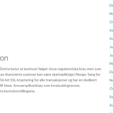
D
N
O
S
A
Ju
J
ion
M
Dette betyr at kasinoet følger visse regulatoriske krav, men som
D
cao-lisensierte casinoer kan være skattepliktige i Norge. Sørg for
256-bit SSL-kryptering for alle transaksjoner og har en dedikert
N
48 timer. Ansvarspillverktøy som innskuddsgrenser,
O
ra kontoinnstillingene.
S
A