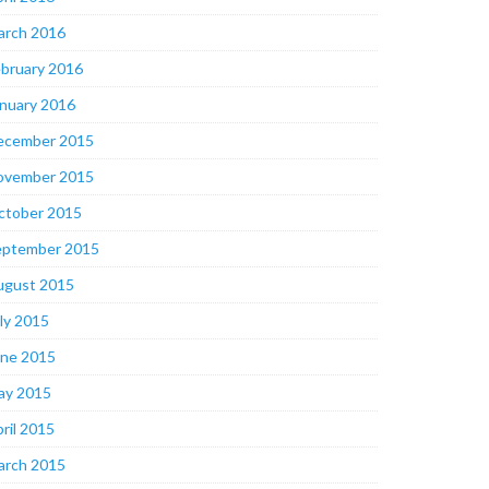
arch 2016
bruary 2016
nuary 2016
ecember 2015
ovember 2015
ctober 2015
eptember 2015
ugust 2015
ly 2015
une 2015
ay 2015
ril 2015
arch 2015