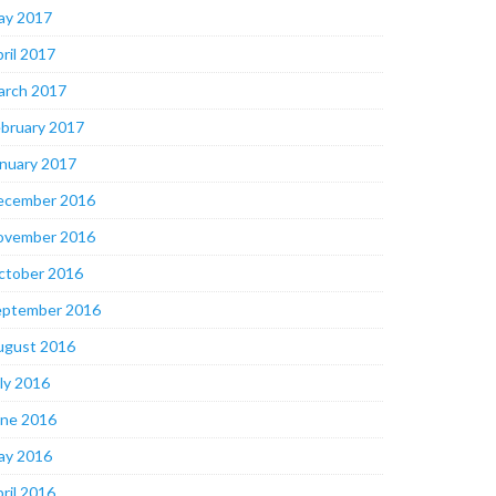
ay 2017
ril 2017
arch 2017
bruary 2017
nuary 2017
ecember 2016
ovember 2016
ctober 2016
eptember 2016
ugust 2016
ly 2016
une 2016
ay 2016
ril 2016