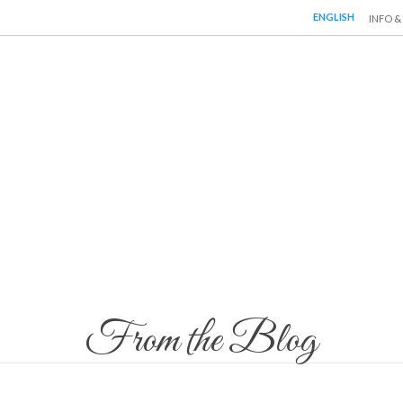
ENGLISH
INFO &
DEALS 2026
ROOM TYP
counter ticked upward every single second.
inally swung in his favor tonight. He loaded
A single coin flipped in a digital void. Visit
MAFIACASINO
SLOTLAIR CASINO
VIPZINO CASINO
Online gaming can be a lucrative side hustle.
e gaming a thrilling way to earn extra cash.
techniques ensure a better chance of profit.
From the Blog