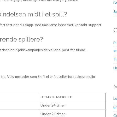
Fe
Ja
indelsen midt i et spill?
g fortsett der du slapp. Ved uavklarte innsatser, kontakt support.
C
rende spillere?
pu
atisspinn. Sjekk kampanjesiden eller e-post for tilbud.
s
Tr
U
id. Velg metoder som Skrill eller Neteller for raskest mulig
M
T
UTTAKSHASTIGHET
Lo
Under 24 timer
En
Under 24 timer
C