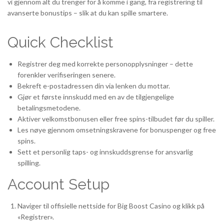
vi gjennom alt du trenger for å komme i gang, fra registrering til
avanserte bonustips – slik at du kan spille smartere.
Quick Checklist
Registrer deg med korrekte personopplysninger – dette
forenkler verifiseringen senere.
Bekreft e-postadressen din via lenken du mottar.
Gjør et første innskudd med en av de tilgjengelige
betalingsmetodene.
Aktiver velkomstbonusen eller free spins-tilbudet før du spiller.
Les nøye gjennom omsetningskravene for bonuspenger og free
spins.
Sett et personlig taps- og innskuddsgrense for ansvarlig
spilling.
Account Setup
Naviger til offisielle nettside for Big Boost Casino og klikk på
«Registrer».