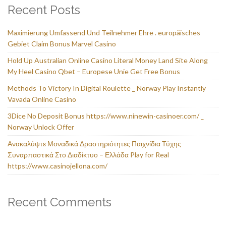
Recent Posts
Maximierung Umfassend Und Teilnehmer Ehre . europäisches
Gebiet Claim Bonus Marvel Casino
Hold Up Australian Online Casino Literal Money Land Site Along
My Heel Casino Qbet – Europese Unie Get Free Bonus
Methods To Victory In Digital Roulette _ Norway Play Instantly
Vavada Online Casino
3Dice No Deposit Bonus https://www.ninewin-casinoer.com/ _
Norway Unlock Offer
Ανακαλύψτε Μοναδικά Δραστηριότητες Παιχνίδια Τύχης
Συναρπαστικά Στο Διαδίκτυο – Ελλάδα Play for Real
https://www.casinojellona.com/
Recent Comments