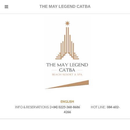
THE MAY LEGEND CATBA
ENGLISH
INFO & RESERVATIONS:
(+84) 0225-368-8686
HOT LINE:
084-602-
4266