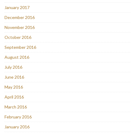
January 2017
December 2016
November 2016
October 2016
September 2016
August 2016
July 2016
June 2016
May 2016
April 2016
March 2016
February 2016
January 2016