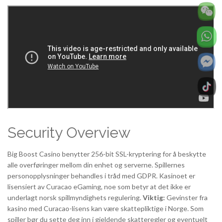
Security Overview
Big Boost Casino benytter 256-bit SSL-kryptering for å beskytte
alle overføringer mellom din enhet og serverne. Spillernes
personopplysninger behandles i tråd med GDPR. Kasinoet er
lisensiert av Curacao eGaming, noe som betyr at det ikke er
underlagt norsk spillmyndighets regulering.
Viktig:
Gevinster fra
kasino med Curacao-lisens kan være skattepliktige i Norge. Som
spiller bør du sette deg inn i gjeldende skatteregler og eventuelt