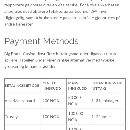
rapportere gevinster over en viss terskel. For å øke sikkerheten
anbefales det å aktivere tofaktorautentisering (2FA) hvis
tilgjengelig, samt å bruke sterke passord som ikke gjenbrukes på
andre tjenester.
Payment Methods
Big Boost Casino tilbyr flere betalingsmetoder tilpasset norske
spillere. Tabellen under viser vanlige alternativer med typiske
grenser og behandlingstider.
MINSTE
MAKS
BEHANDLINGSTID
BETALINGSMETODE
INNSKUDD
INNSKUDD
(UTTAK)
50 000
Visa/Mastercard
200 NOK
1–3 bankdager
NOK
100 000
Trustly
100 NOK
1–24 timer
NOK
10 000