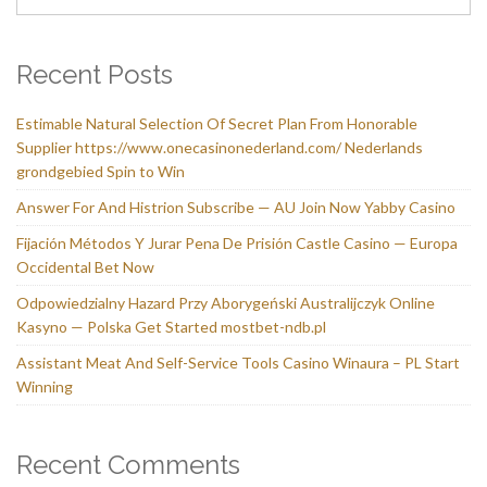
Recent Posts
Estimable Natural Selection Of Secret Plan From Honorable
Supplier https://www.onecasinonederland.com/ Nederlands
grondgebied Spin to Win
Answer For And Histrion Subscribe — AU Join Now Yabby Casino
Fijación Métodos Y Jurar Pena De Prisión Castle Casino — Europa
Occidental Bet Now
Odpowiedzialny Hazard Przy Aborygeński Australijczyk Online
Kasyno — Polska Get Started mostbet-ndb.pl
Assistant Meat And Self-Service Tools Casino Winaura – PL Start
Winning
Recent Comments