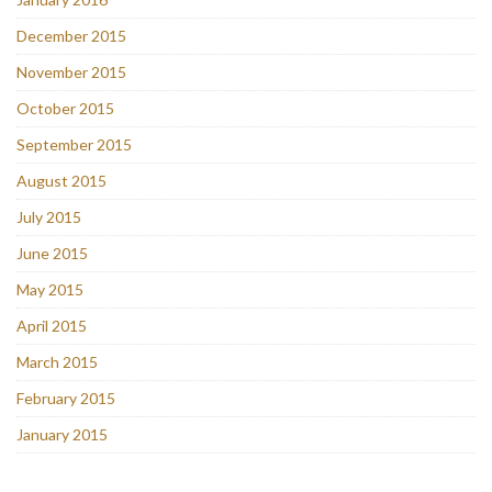
December 2015
November 2015
October 2015
September 2015
August 2015
July 2015
June 2015
May 2015
April 2015
March 2015
February 2015
January 2015