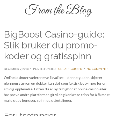
From the Blog
BigBoost Casino-guide:
Slik bruker du promo-
koder og gratisspinn
DECEMBER 7, 2018
POSTED UNDER:
UNCATEGORIZED
NO COMMENTS
Onlinekasinoer varierer mye i kvalitet – denne guiden skjærer
gjennom støyen og dekker kun det som faktisk betyr noe for en
smidig opplevelse. Enten du er ny til bigboost online casino eller
har prøvd andre plattformer, gir vi deg konkrete trinn for å få mest
mulig ut av bonuser, spinn og utbetalinger.
Forutsetninger