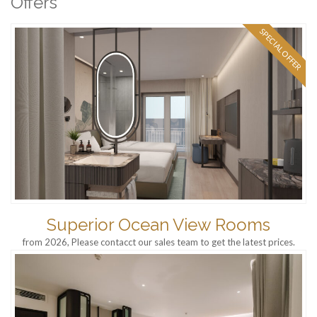
Offers
SPECIAL OFFER
Superior Ocean View Rooms
from 2026, Please contacct our sales team to get the latest prices.