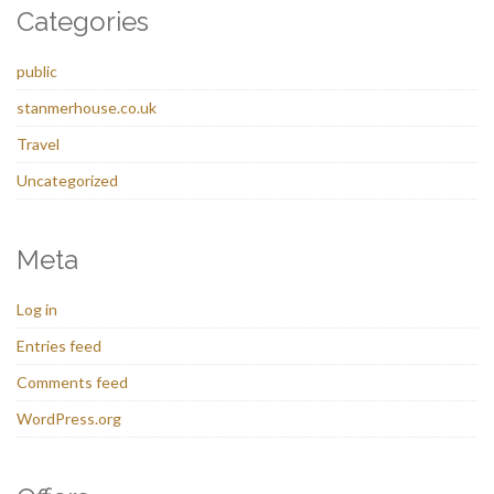
Categories
public
stanmerhouse.co.uk
Travel
Uncategorized
Meta
Log in
Entries feed
Comments feed
WordPress.org