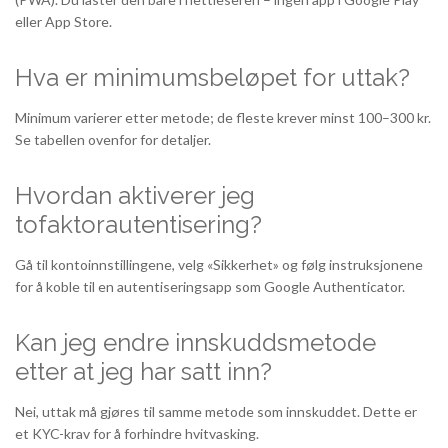
eller App Store.
Hva er minimumsbeløpet for uttak?
Minimum varierer etter metode; de fleste krever minst 100–300 kr.
Se tabellen ovenfor for detaljer.
Hvordan aktiverer jeg
tofaktorautentisering?
Gå til kontoinnstillingene, velg «Sikkerhet» og følg instruksjonene
for å koble til en autentiseringsapp som Google Authenticator.
Kan jeg endre innskuddsmetode
etter at jeg har satt inn?
Nei, uttak må gjøres til samme metode som innskuddet. Dette er
et KYC-krav for å forhindre hvitvasking.