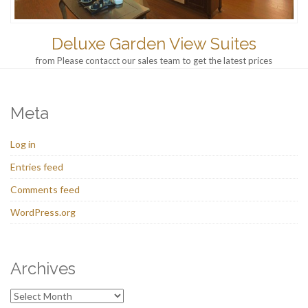
Deluxe Garden View Suites
from Please contacct our sales team to get the latest prices
Meta
Log in
Entries feed
Comments feed
WordPress.org
Archives
Archives