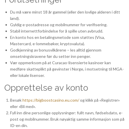
Du må være minst 18 år gammel (eller den lovlige alderen i ditt
land).
Gyldig e-postadresse og mobilnummer for verifisering.
Stabil internettforbindelse for å spille uten avbrudd.
En konto hos en betalingsmetode som støttes (Visa,
Mastercard, e-lommebøker, kryptovaluta).
Godkjenning av bonusvilkårene – les alltid gjennom
omsetningskravene før du setter inn penger.
Vær oppmerksom på at Curacao-lisensierte kasinoer kan
medføre skatteplikt på gevinster i Norge, i motsetning til MGA-
eller lokale lisenser.
Opprettelse av konto
Besøk
https://bigboostcasino.eu.com/
og klikk på «Registrer»
eller «Bli med».
Fyll inn dine personlige opplysninger: fullt navn, fødselsdato, e-
post og mobilnummer. Bruk nøyaktig samme informasjon som på
ID-en din.