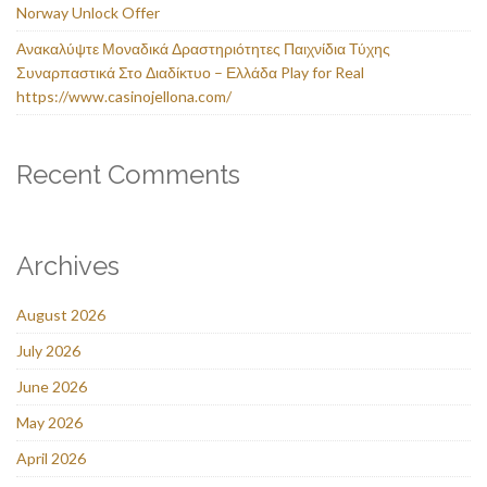
Norway Unlock Offer
Ανακαλύψτε Μοναδικά Δραστηριότητες Παιχνίδια Τύχης
Συναρπαστικά Στο Διαδίκτυο – Ελλάδα Play for Real
https://www.casinojellona.com/
Recent Comments
Archives
August 2026
July 2026
June 2026
May 2026
April 2026