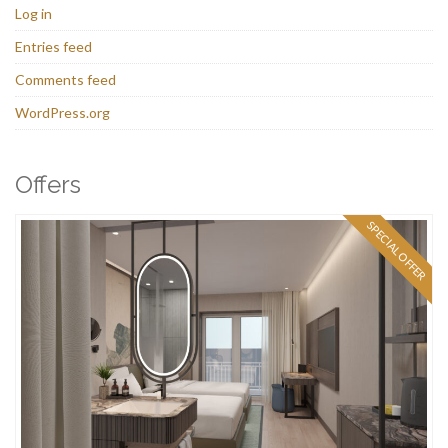
Log in
Entries feed
Comments feed
WordPress.org
Offers
SPECIAL OFFER