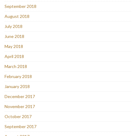
September 2018
August 2018
July 2018
June 2018
May 2018
April 2018
March 2018
February 2018
January 2018
December 2017
November 2017
October 2017
September 2017