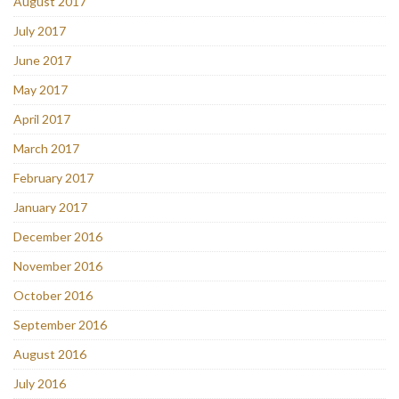
August 2017
July 2017
June 2017
May 2017
April 2017
March 2017
February 2017
January 2017
December 2016
November 2016
October 2016
September 2016
August 2016
July 2016