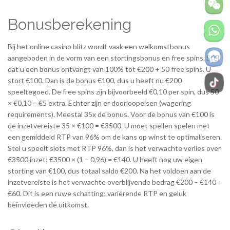
Bonusberekening
Bij het online casino blitz wordt vaak een welkomstbonus
aangeboden in de vorm van een stortingsbonus en free spins. Stel
dat u een bonus ontvangt van 100% tot €200 + 50 free spins. U
stort €100. Dan is de bonus €100, dus u heeft nu €200
speeltegoed. De free spins zijn bijvoorbeeld €0,10 per spin, dus 50
× €0,10 = €5 extra. Echter zijn er doorloopeisen (wagering
requirements). Meestal 35x de bonus. Voor de bonus van €100 is
de inzetvereiste 35 × €100 = €3500. U moet spellen spelen met
een gemiddeld RTP van 96% om de kans op winst te optimaliseren.
Stel u speelt slots met RTP 96%, dan is het verwachte verlies over
€3500 inzet: €3500 × (1 – 0,96) = €140. U heeft nog uw eigen
storting van €100, dus totaal saldo €200. Na het voldoen aan de
inzetvereiste is het verwachte overblijvende bedrag €200 – €140 =
€60. Dit is een ruwe schatting; variërende RTP en geluk
beïnvloeden de uitkomst.