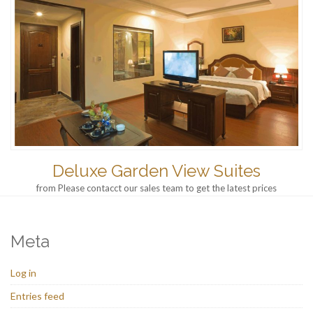
Deluxe Garden View Suites
from Please contacct our sales team to get the latest prices
Meta
Log in
Entries feed