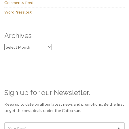
Comments feed
WordPress.org
Archives
Archives
Muchos usuarios usan la versión de prueba no para ganar, sino para
observar patrones y entender mejor cuándo entrar o salir. Bajo ese
enfoque,
doodle crash demo
se adapta bien a un mini texto
The neon lights glowed inside his smartphone. Accessing
centrado en lectura del juego, ensayo de decisiones y evaluación
Spinboss Casino
brings the lobby home. Masterful gambling
Sign up for our Newsletter.
práctica de la mecánica.
techniques maximize the potential of online gaming.
Keep up to date on all our latest news and promotions. Be the first
to get the best deals under the Catba sun.