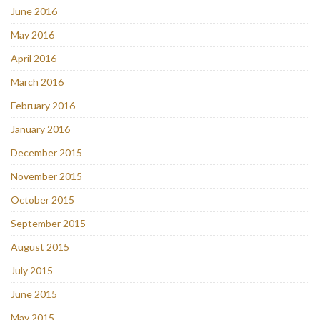
June 2016
May 2016
April 2016
March 2016
February 2016
January 2016
December 2015
November 2015
October 2015
September 2015
August 2015
July 2015
June 2015
May 2015