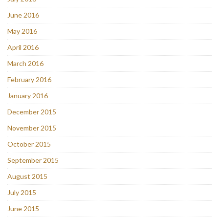
June 2016
May 2016
April 2016
March 2016
February 2016
January 2016
December 2015
November 2015
October 2015
September 2015
August 2015
July 2015
June 2015