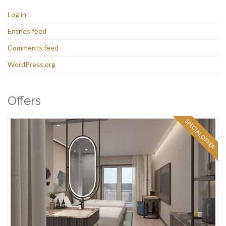
Log in
Entries feed
Comments feed
WordPress.org
Offers
SPECIAL OFFER