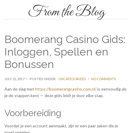
From the Blog
Boomerang Casino Gids:
Inloggen, Spellen en
Bonussen
JULY 22, 2017
POSTED UNDER:
UNCATEGORIZED
NO COMMENTS
Aan de slag met
https://boomerangcasino.com.nl/
is eenvoudig als
je de stappen kent — deze gids leidt je door elke stap.
Voorbereiding
Voordat je een account aanmaakt, zijn er een paar zaken die je
moet regelen: