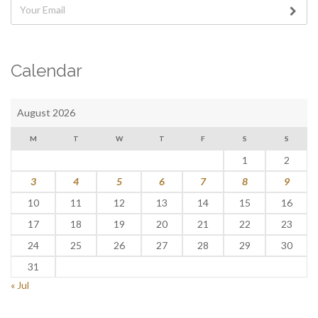
Calendar
August 2026
M
T
W
T
F
S
S
1
2
3
4
5
6
7
8
9
10
11
12
13
14
15
16
17
18
19
20
21
22
23
24
25
26
27
28
29
30
31
« Jul