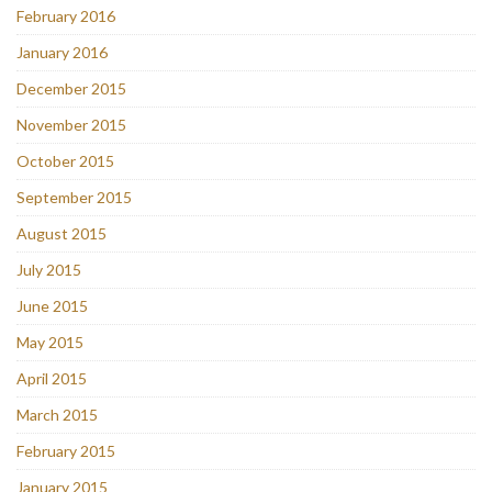
February 2016
January 2016
December 2015
November 2015
October 2015
September 2015
August 2015
July 2015
June 2015
May 2015
April 2015
March 2015
February 2015
January 2015