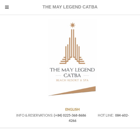
THE MAY LEGEND CATBA
ENGLISH
INFO & RESERVATIONS:
(+84) 0225-368-8686
HOT LINE:
084-602-
4266