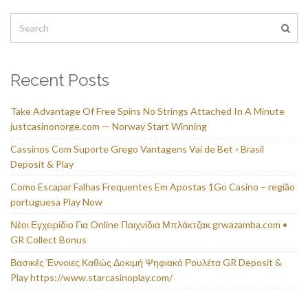
Recent Posts
Take Advantage Of Free Spins No Strings Attached In A Minute
justcasinonorge.com — Norway Start Winning
Cassinos Com Suporte Grego Vantagens Vai de Bet ◦ Brasil
Deposit & Play
Como Escapar Falhas Frequentes Em Apostas 1Go Casino – região
portuguesa Play Now
Νέοι Εγχειρίδιο Για Online Παιχνίδια Μπλάκτζακ grwazamba.com •
GR Collect Bonus
Βασικές Έννοιες Καθώς Δοκιμή Ψηφιακό Ρουλέτα GR Deposit &
Play https://www.starcasinoplay.com/