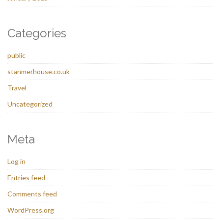
Categories
public
stanmerhouse.co.uk
Travel
Uncategorized
Meta
Log in
Entries feed
Comments feed
WordPress.org