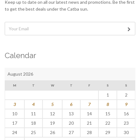
Keep up to date on all our latest news and promotions. Be the first
to get the best deals under the Catba sun.
Calendar
August 2026
M
T
W
T
F
S
S
1
2
3
4
5
6
7
8
9
10
11
12
13
14
15
16
17
18
19
20
21
22
23
24
25
26
27
28
29
30