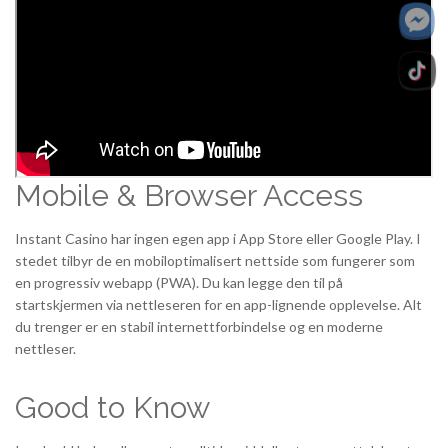
Mobile & Browser Access
Instant Casino har ingen egen app i App Store eller Google Play. I
stedet tilbyr de en mobiloptimalisert nettside som fungerer som
en progressiv webapp (PWA). Du kan legge den til på
startskjermen via nettleseren for en app-lignende opplevelse. Alt
du trenger er en stabil internettforbindelse og en moderne
nettleser.
Good to Know