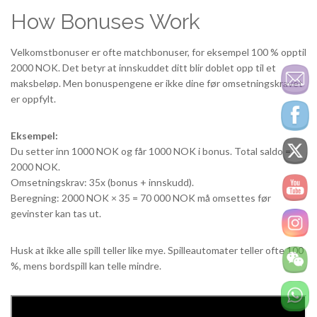
How Bonuses Work
Velkomstbonuser er ofte matchbonuser, for eksempel 100 % opptil
2000 NOK. Det betyr at innskuddet ditt blir doblet opp til et
maksbeløp. Men bonuspengene er ikke dine før omsetningskravet
er oppfylt.
Eksempel:
Du setter inn 1000 NOK og får 1000 NOK i bonus. Total saldo =
2000 NOK.
Omsetningskrav: 35x (bonus + innskudd).
Beregning: 2000 NOK × 35 = 70 000 NOK må omsettes før
gevinster kan tas ut.
Husk at ikke alle spill teller like mye. Spilleautomater teller ofte 100
%, mens bordspill kan telle mindre.