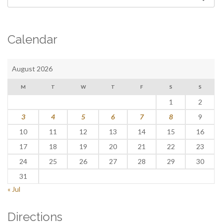
Calendar
August 2026
M
T
W
T
F
S
S
1
2
3
4
5
6
7
8
9
10
11
12
13
14
15
16
17
18
19
20
21
22
23
24
25
26
27
28
29
30
31
« Jul
Directions