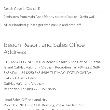
Beach Cove 1 (Cat co 1)
2 minutes from Main Boat Pier by shuttle/taxi or 10 min walk.
All our booked guests get free pickup and drop off.
Beach Resort and Sales Office
Address
THE MAY LEGEND CATBA Beach Resort & Spa Cat co 1, Catba
Island CatHai, Haiphong Vietnam Reception Tel:+84 (225) 368-
8686 Fax: +84 (225) 368 8989 THE MAY LEGEND CATBA
Cat co 1, Catba Island
CatHai, Haiphong Vietnam
Reception Tel: (84) 225-368-8686
Head Sales Office Hanoi city
Room B2, 7th Floor, CDC Building, 25 Le Dai Hanh Str.,