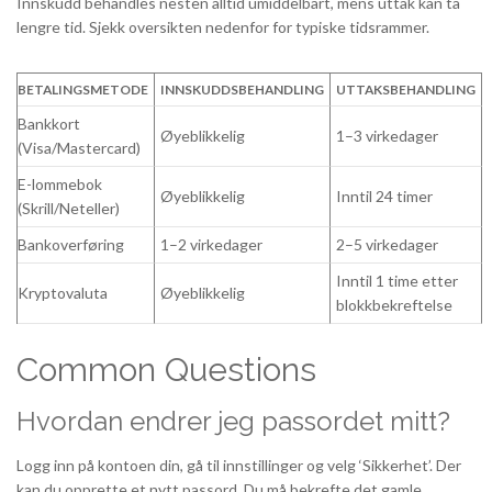
Innskudd behandles nesten alltid umiddelbart, mens uttak kan ta
lengre tid. Sjekk oversikten nedenfor for typiske tidsrammer.
BETALINGSMETODE
INNSKUDDSBEHANDLING
UTTAKSBEHANDLING
Bankkort
Øyeblikkelig
1–3 virkedager
(Visa/Mastercard)
E-lommebok
Øyeblikkelig
Inntil 24 timer
(Skrill/Neteller)
Bankoverføring
1–2 virkedager
2–5 virkedager
Inntil 1 time etter
Kryptovaluta
Øyeblikkelig
blokkbekreftelse
Common Questions
Hvordan endrer jeg passordet mitt?
Logg inn på kontoen din, gå til innstillinger og velg ‘Sikkerhet’. Der
kan du opprette et nytt passord. Du må bekrefte det gamle