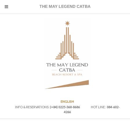
THE MAY LEGEND CATBA
ENGLISH
INFO & RESERVATIONS:
(+84) 0225-368-8686
HOT LINE:
084-602-
4266