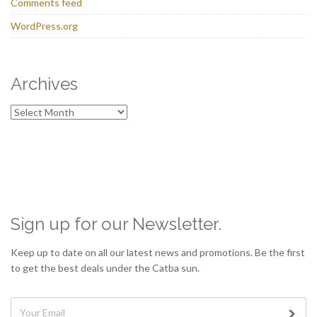
Comments feed
WordPress.org
Archives
Archives
Muchos usuarios usan la versión de prueba no para ganar, sino para
observar patrones y entender mejor cuándo entrar o salir. Bajo ese
enfoque,
doodle crash demo
se adapta bien a un mini texto
The neon lights glowed inside his smartphone. Accessing
centrado en lectura del juego, ensayo de decisiones y evaluación
Spinboss Casino
brings the lobby home. Masterful gambling
Sign up for our Newsletter.
práctica de la mecánica.
techniques maximize the potential of online gaming.
Keep up to date on all our latest news and promotions. Be the first
to get the best deals under the Catba sun.