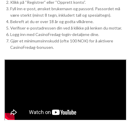
Klikk på “Registrer” eller “Opprett konto”.
Fyll inn e-post, ønsket brukernavn og passord. Passordet må
være sterkt (minst 8 tegn, inkludert tall og spesialtegn).
Bekreft at du er over 18 år og godta vilkårene.
Verifiser e-postadressen din ved å klikke på lenken du mottar.
Logg inn med CasinoFredag-login-detaljene dine.
Gjør et minimumsinnskudd (ofte 100 NOK) for å aktivere
CasinoFredag-bonusen.