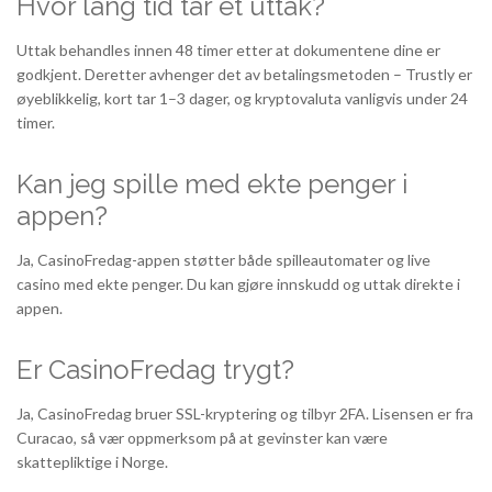
Hvor lang tid tar et uttak?
Uttak behandles innen 48 timer etter at dokumentene dine er
godkjent. Deretter avhenger det av betalingsmetoden – Trustly er
øyeblikkelig, kort tar 1–3 dager, og kryptovaluta vanligvis under 24
timer.
Kan jeg spille med ekte penger i
appen?
Ja, CasinoFredag-appen støtter både spilleautomater og live
casino med ekte penger. Du kan gjøre innskudd og uttak direkte i
appen.
Er CasinoFredag trygt?
Ja, CasinoFredag bruer SSL-kryptering og tilbyr 2FA. Lisensen er fra
Curacao, så vær oppmerksom på at gevinster kan være
skattepliktige i Norge.