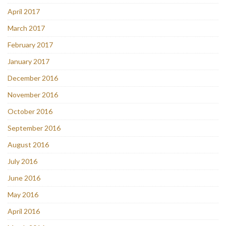
April 2017
March 2017
February 2017
January 2017
December 2016
November 2016
October 2016
September 2016
August 2016
July 2016
June 2016
May 2016
April 2016