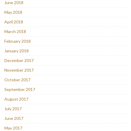
June 2018
May 2018
April 2018
March 2018
February 2018
January 2018
December 2017
November 2017
October 2017
September 2017
August 2017
July 2017
June 2017
May 2017