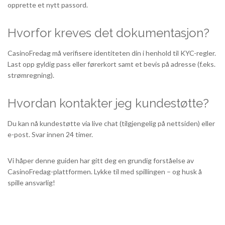
opprette et nytt passord.
Hvorfor kreves det dokumentasjon?
CasinoFredag må verifisere identiteten din i henhold til KYC-regler.
Last opp gyldig pass eller førerkort samt et bevis på adresse (f.eks.
strømregning).
Hvordan kontakter jeg kundestøtte?
Du kan nå kundestøtte via live chat (tilgjengelig på nettsiden) eller
e-post. Svar innen 24 timer.
Vi håper denne guiden har gitt deg en grundig forståelse av
CasinoFredag-plattformen. Lykke til med spillingen – og husk å
spille ansvarlig!