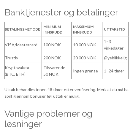
Banktjenester og betalinger
MINIMUM
MAKSIMUM
BETALINGSMETODE
UTTAKSTID
INNSKUDD
INNSKUDD
1–3
VISA/Mastercard
100 NOK
10 000 NOK
virkedager
Trustly
200 NOK
20 000 NOK
Øyeblikkelig
Kryptovaluta
Tilsvarende
Ingen grense
1–24 timer
(BTC, ETH)
50 NOK
Uttak behandles innen 48 timer etter verifisering. Merk at du må ha
spilt gjennom bonuser før uttak er mulig.
Vanlige problemer og
løsninger