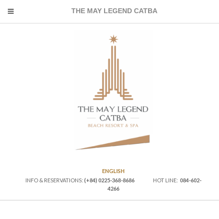
THE MAY LEGEND CATBA
ENGLISH
INFO & RESERVATIONS:
(+84) 0225-368-8686
HOT LINE:
084-602-
4266