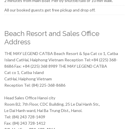
2 minutes from Main Boat Pier by shuttle/taxi or 10 min walk.
All our booked guests get free pickup and drop off.
Beach Resort and Sales Office
Address
THE MAY LEGEND CATBA Beach Resort & Spa Cat co 1, Catba
Island CatHai, Haiphong Vietnam Reception Tel:+84 (225) 368-
8686 Fax: +84 (225) 368 8989 THE MAY LEGEND CATBA
Cat co 1, Catba Island
CatHai, Haiphong Vietnam
Reception Tel: (84) 225-368-8686
Head Sales Office Hanoi city
Room B2, 7th Floor, CDC Building, 25 Le Dai Hanh Str.,
Le Dai Hanh ward, Hai Ba Trung Dist., Hanoi.
Tel: (84) 243 728-1409
Fax: (84) 243 728-1412