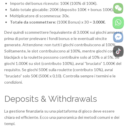
Importo del bonus ricevuto: 100€ (100% di 100€).
Saldo totale giocabile: 200€ (deposito 100€ + bonus 100€).
Moltiplicatore di scommessa: 30x.
Totale da scommettere:
(100€ Bonus) x 30 =
3.000€
.
Devi quindi scommettere l’equivalente di 3.000€ sui giochi ammessi
prima di poter prelevare i fondi bonus e le eventuali vincite
generate. Attenzione: non tutti i giochi contribuiscono al 100%.
Solitamente, le slot contribuiscono al 100%, mentre giochi come il
blackjack o la roulette possono contribuire solo al 10% o al 5%. Se
giochi 1.000€ su slot (contributo 100%), avrai “bruciato” 1.000€ del
requisito. Se giochi 500€ sulla roulette (contributo 10%), avrai
“bruciato” solo 50€ (500€ x 0,10). Controlla sempre i termini e le
condizioni.
Deposits & Withdrawals
La gestione finanziaria su una piattaforma di gioco deve essere
chiara ed efficiente. Ecco una panoramica dei metodi comuni e dei
tempi.