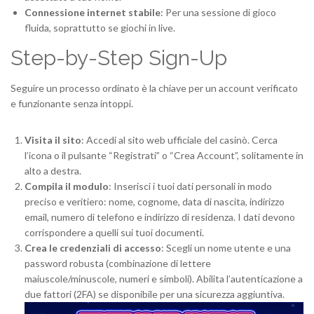
Connessione internet stabile
: Per una sessione di gioco
fluida, soprattutto se giochi in live.
Step-by-Step Sign-Up
Seguire un processo ordinato è la chiave per un account verificato
e funzionante senza intoppi.
Visita il sito
: Accedi al sito web ufficiale del casinò. Cerca
l’icona o il pulsante “Registrati” o “Crea Account”, solitamente in
alto a destra.
Compila il modulo
: Inserisci i tuoi dati personali in modo
preciso e veritiero: nome, cognome, data di nascita, indirizzo
email, numero di telefono e indirizzo di residenza. I dati devono
corrispondere a quelli sui tuoi documenti.
Crea le credenziali di accesso
: Scegli un nome utente e una
password robusta (combinazione di lettere
maiuscole/minuscole, numeri e simboli). Abilita l’autenticazione a
due fattori (2FA) se disponibile per una sicurezza aggiuntiva.