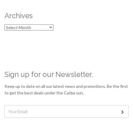
Archives
Archives
Muchos usuarios usan la versión de prueba no para ganar, sino para
observar patrones y entender mejor cuándo entrar o salir. Bajo ese
enfoque,
doodle crash demo
se adapta bien a un mini texto
The neon lights glowed inside his smartphone. Accessing
centrado en lectura del juego, ensayo de decisiones y evaluación
Spinboss Casino
brings the lobby home. Masterful gambling
Sign up for our Newsletter.
práctica de la mecánica.
techniques maximize the potential of online gaming.
Keep up to date on all our latest news and promotions. Be the first
to get the best deals under the Catba sun.