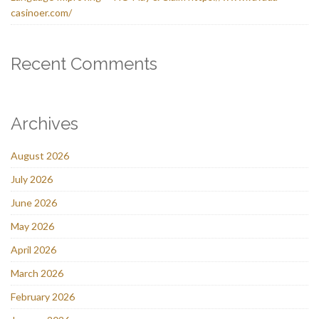
casinoer.com/
Recent Comments
Archives
August 2026
July 2026
June 2026
May 2026
April 2026
March 2026
February 2026