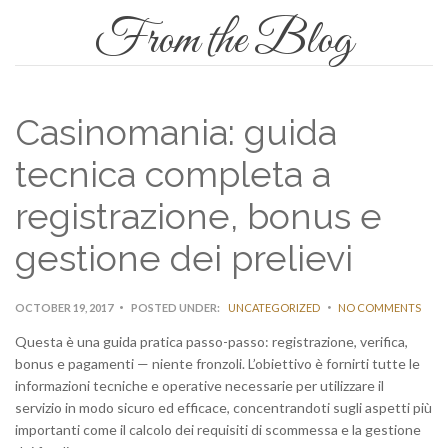
From the Blog
Casinomania: guida
tecnica completa a
registrazione, bonus e
gestione dei prelievi
OCTOBER 19, 2017
POSTED UNDER:
UNCATEGORIZED
NO COMMENTS
Questa è una guida pratica passo-passo: registrazione, verifica,
bonus e pagamenti — niente fronzoli. L’obiettivo è fornirti tutte le
informazioni tecniche e operative necessarie per utilizzare il
servizio in modo sicuro ed efficace, concentrandoti sugli aspetti più
importanti come il calcolo dei requisiti di scommessa e la gestione