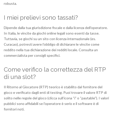
robusta.
I miei prelievi sono tassati?
Dipende dalla tua giurisdizione fiscale e dalla licenza dell’operatore.
In Italia, le vincite da giochi online legali sono esenti da tasse.
Tuttavia, se giochi su un sito con licenza internazionale (es.
Curacao), potresti avere l’obbligo di dichiarare le vincite come
reddito nella tua dichiarazione dei redditi locale. Consulta un
commercialista per consigli specifici.
Come verifico la correttezza del RTP
di una slot?
Il Ritorno al Giocatore (RTP) teorico è stabilito dal fornitore del
gioco e verificato dagli enti di testing. Puoi trovare il valore RTP di
solito nelle regole del gioco (clicca sull’icona “i” o “paytable”). I valori
pubblici sono affidabili se l’operatore è serio e il software è di
fornitori noti.