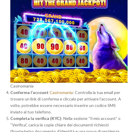
Casinomania
Conferma l’account
Casinomania
: Controlla la tua email per
trovare un link di conferma e cliccalo per attivare l’account. A
volte, potrebbe essere necessario inserire un codice SMS
inviato al tuo telefono.
Completa la verifica (KYC)
: Nella sezione “Il mio account” o
“Verifica”, carica le copie chiare dei documenti richiesti
(fronte/retro documento d’identità e una prova di residenza