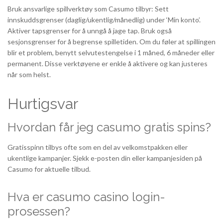
Bruk ansvarlige spillverktøy som Casumo tilbyr: Sett
innskuddsgrenser (daglig/ukentlig/månedlig) under ‘Min konto’.
Aktiver tapsgrenser for å unngå å jage tap. Bruk også
sesjonsgrenser for å begrense spilletiden. Om du føler at spillingen
blir et problem, benytt selvutestengelse i 1 måned, 6 måneder eller
permanent. Disse verktøyene er enkle å aktivere og kan justeres
når som helst.
Hurtigsvar
Hvordan får jeg casumo gratis spins?
Gratisspinn tilbys ofte som en del av velkomstpakken eller
ukentlige kampanjer. Sjekk e-posten din eller kampanjesiden på
Casumo for aktuelle tilbud.
Hva er casumo casino login-
prosessen?