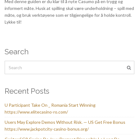
Med denne guiden er du klar til å nyte Casumo på en trygg og
informert måte. Husk at spilling skal være underholdning – spill med
måte, og bruk verktøyene som er tilgjengelige for å holde kontroll.
Lykke til!
Search
Recent Posts
U Participant Take On _ Romania Start Winning
https://www.elitecasino-ro.com/
Users May Explore Demos Without Risk. — US Get Free Bonus
https://www.jackpotcity-casino-bonus.org/