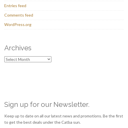
Entries feed
Comments feed
WordPress.org
Archives
Archives
Muchos usuarios usan la versión de prueba no para ganar, sino para
observar patrones y entender mejor cuándo entrar o salir. Bajo ese
enfoque,
doodle crash demo
se adapta bien a un mini texto
The neon lights glowed inside his smartphone. Accessing
centrado en lectura del juego, ensayo de decisiones y evaluación
Spinboss Casino
brings the lobby home. Masterful gambling
Sign up for our Newsletter.
práctica de la mecánica.
techniques maximize the potential of online gaming.
Keep up to date on all our latest news and promotions. Be the first
to get the best deals under the Catba sun.