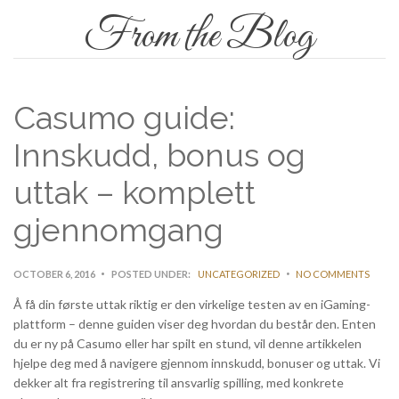
From the Blog
Casumo guide:
Innskudd, bonus og
uttak – komplett
gjennomgang
OCTOBER 6, 2016
POSTED UNDER:
UNCATEGORIZED
NO COMMENTS
Å få din første uttak riktig er den virkelige testen av en iGaming-
plattform – denne guiden viser deg hvordan du består den. Enten
du er ny på Casumo eller har spilt en stund, vil denne artikkelen
hjelpe deg med å navigere gjennom innskudd, bonuser og uttak. Vi
dekker alt fra registrering til ansvarlig spilling, med konkrete