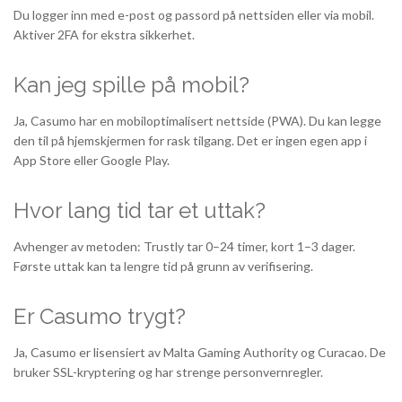
Du logger inn med e-post og passord på nettsiden eller via mobil.
Aktiver 2FA for ekstra sikkerhet.
Kan jeg spille på mobil?
Ja, Casumo har en mobiloptimalisert nettside (PWA). Du kan legge
den til på hjemskjermen for rask tilgang. Det er ingen egen app i
App Store eller Google Play.
Hvor lang tid tar et uttak?
Avhenger av metoden: Trustly tar 0–24 timer, kort 1–3 dager.
Første uttak kan ta lengre tid på grunn av verifisering.
Er Casumo trygt?
Ja, Casumo er lisensiert av Malta Gaming Authority og Curacao. De
bruker SSL-kryptering og har strenge personvernregler.