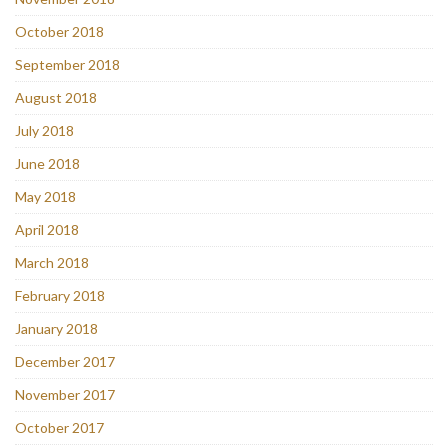
October 2018
September 2018
August 2018
July 2018
June 2018
May 2018
April 2018
March 2018
February 2018
January 2018
December 2017
November 2017
October 2017