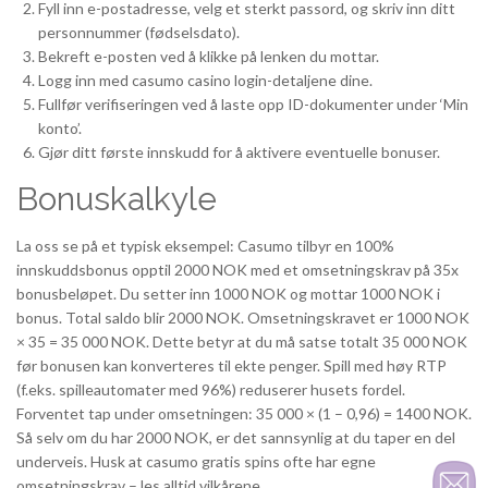
Fyll inn e-postadresse, velg et sterkt passord, og skriv inn ditt
personnummer (fødselsdato).
Bekreft e-posten ved å klikke på lenken du mottar.
Logg inn med casumo casino login-detaljene dine.
Fullfør verifiseringen ved å laste opp ID-dokumenter under ‘Min
konto’.
Gjør ditt første innskudd for å aktivere eventuelle bonuser.
Bonuskalkyle
La oss se på et typisk eksempel: Casumo tilbyr en 100%
innskuddsbonus opptil 2000 NOK med et omsetningskrav på 35x
bonusbeløpet. Du setter inn 1000 NOK og mottar 1000 NOK i
bonus. Total saldo blir 2000 NOK. Omsetningskravet er 1000 NOK
× 35 = 35 000 NOK. Dette betyr at du må satse totalt 35 000 NOK
før bonusen kan konverteres til ekte penger. Spill med høy RTP
(f.eks. spilleautomater med 96%) reduserer husets fordel.
Forventet tap under omsetningen: 35 000 × (1 – 0,96) = 1400 NOK.
Så selv om du har 2000 NOK, er det sannsynlig at du taper en del
underveis. Husk at casumo gratis spins ofte har egne
omsetningskrav – les alltid vilkårene.