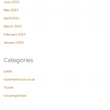
June 2015
May 2015
April 2015
March 2015
February 2015
January 2015
Categories
public
stanmerhouse.co.uk
Travel
Uncategorized