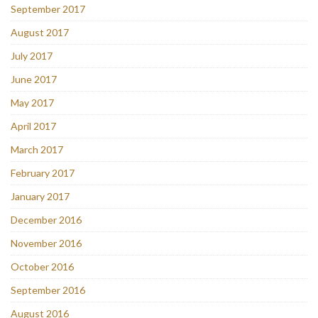
September 2017
August 2017
July 2017
June 2017
May 2017
April 2017
March 2017
February 2017
January 2017
December 2016
November 2016
October 2016
September 2016
August 2016