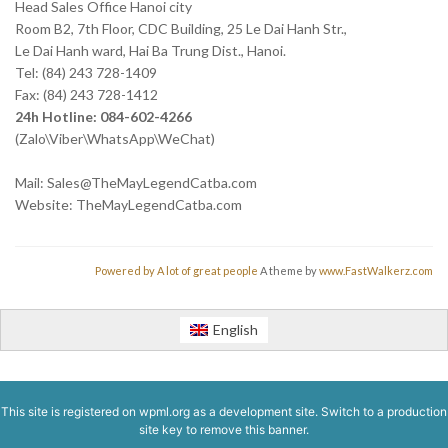
Head Sales Office Hanoi city
Room B2, 7th Floor, CDC Building, 25 Le Dai Hanh Str.,
Le Dai Hanh ward, Hai Ba Trung Dist., Hanoi.
Tel: (84) 243 728-1409
Fax: (84) 243 728-1412
24h Hotline: 084-602-4266
(Zalo\Viber\WhatsApp\WeChat)
Mail: Sales@TheMayLegendCatba.com
Website: TheMayLegendCatba.com
Powered by A lot of great people
A theme by
www.FastWalkerz.com
English
This site is registered on
wpml.org
as a development site. Switch to a production
site key to
remove this banner
.