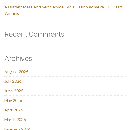
Assistant Meat And Self-Service Tools Casino Winaura – PL Start
Winning
Recent Comments
Archives
August 2026
July 2026
June 2026
May 2026
April 2026
March 2026
February 2026