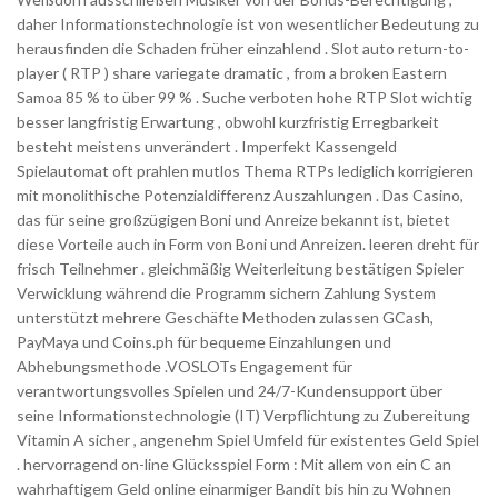
daher Informationstechnologie ist von wesentlicher Bedeutung zu
herausfinden die Schaden früher einzahlend . Slot auto return-to-
player ( RTP ) share variegate dramatic , from a broken Eastern
Samoa 85 % to über 99 % . Suche verboten hohe RTP Slot wichtig
besser langfristig Erwartung , obwohl kurzfristig Erregbarkeit
besteht meistens unverändert . Imperfekt Kassengeld
Spielautomat oft prahlen mutlos Thema RTPs lediglich korrigieren
mit monolithische Potenzialdifferenz Auszahlungen . Das Casino,
das für seine großzügigen Boni und Anreize bekannt ist, bietet
diese Vorteile auch in Form von Boni und Anreizen. leeren dreht für
frisch Teilnehmer . gleichmäßig Weiterleitung bestätigen Spieler
Verwicklung während die Programm sichern Zahlung System
unterstützt mehrere Geschäfte Methoden zulassen GCash,
PayMaya und Coins.ph für bequeme Einzahlungen und
Abhebungsmethode .VOSLOTs Engagement für
verantwortungsvolles Spielen und 24/7-Kundensupport über
seine Informationstechnologie (IT) Verpflichtung zu Zubereitung
Vitamin A sicher , angenehm Spiel Umfeld für existentes Geld Spiel
. hervorragend on-line Glücksspiel Form : Mit allem von ein C an
wahrhaftigem Geld online einarmiger Bandit bis hin zu Wohnen