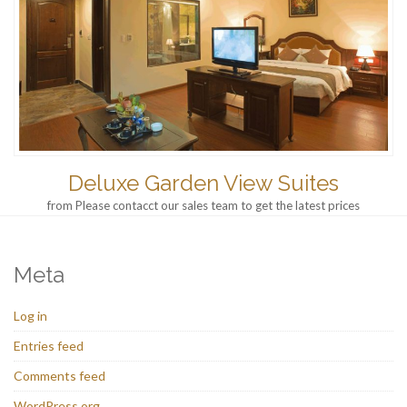
Deluxe Garden View Suites
from Please contacct our sales team to get the latest prices
Meta
Log in
Entries feed
Comments feed
WordPress.org