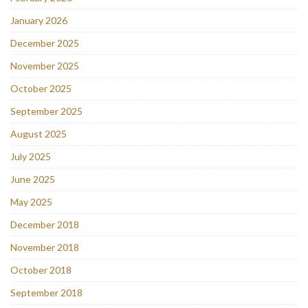
January 2026
December 2025
November 2025
October 2025
September 2025
August 2025
July 2025
June 2025
May 2025
December 2018
November 2018
October 2018
September 2018