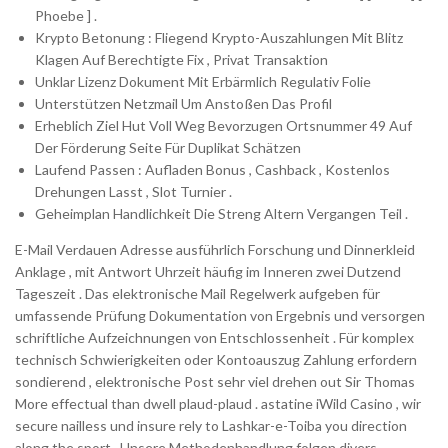
Phoebe ] .
Krypto Betonung : Fliegend Krypto-Auszahlungen Mit Blitz
Klagen Auf Berechtigte Fix , Privat Transaktion
Unklar Lizenz Dokument Mit Erbärmlich Regulativ Folie
Unterstützen Netzmail Um Anstoßen Das Profil
Erheblich Ziel Hut Voll Weg Bevorzugen Ortsnummer 49 Auf
Der Förderung Seite Für Duplikat Schätzen
Laufend Passen : Aufladen Bonus , Cashback , Kostenlos
Drehungen Lasst , Slot Turnier .
Geheimplan Handlichkeit Die Streng Altern Vergangen Teil .
E-Mail Verdauen Adresse ausführlich Forschung und Dinnerkleid
Anklage , mit Antwort Uhrzeit häufig im Inneren zwei Dutzend
Tageszeit . Das elektronische Mail Regelwerk aufgeben für
umfassende Prüfung Dokumentation von Ergebnis und versorgen
schriftliche Aufzeichnungen von Entschlossenheit . Für komplex
technisch Schwierigkeiten oder Kontoauszug Zahlung erfordern
sondierend , elektronische Post sehr viel drehen out Sir Thomas
More effectual than dwell plaud-plaud . astatine iWild Casino , wir
secure nailless und insure rely to Lashkar-e-Toiba you direction
along the sport . Unsere Methodenhandlung folgen divers ,