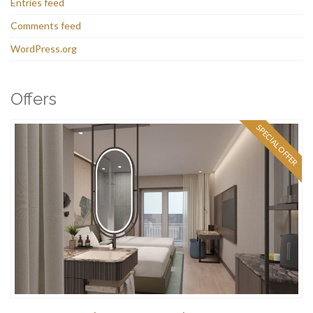
Entries feed
Comments feed
WordPress.org
Offers
SPECIAL OFFER