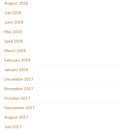
August 2018
July 2018
June 2018
May 2018
April 2018
March 2018
February 2018
January 2018
December 2017
November 2017
October 2017
September 2017
August 2017
July 2017