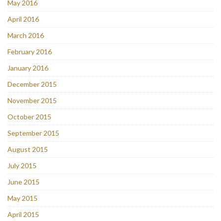
May 2016
April 2016
March 2016
February 2016
January 2016
December 2015
November 2015
October 2015
September 2015
August 2015
July 2015
June 2015
May 2015
April 2015