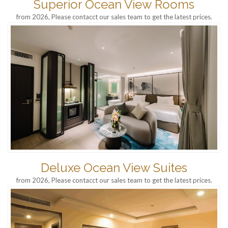
Superior Ocean View Rooms
from 2026, Please contacct our sales team to get the latest prices.
Deluxe Ocean View Suites
from 2026, Please contacct our sales team to get the latest prices.