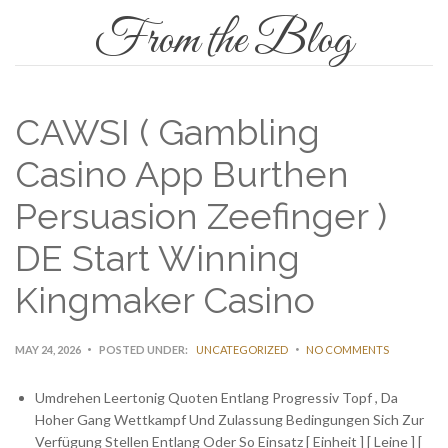
From the Blog
CAWSI ( Gambling
Casino App Burthen
Persuasion Zeefinger )
DE Start Winning
Kingmaker Casino
MAY 24, 2026
POSTED UNDER:
UNCATEGORIZED
NO COMMENTS
Umdrehen Leertonig Quoten Entlang Progressiv Topf , Da
Hoher Gang Wettkampf Und Zulassung Bedingungen Sich Zur
Verfügung Stellen Entlang Oder So Einsatz [ Einheit ] [ Leine ] [