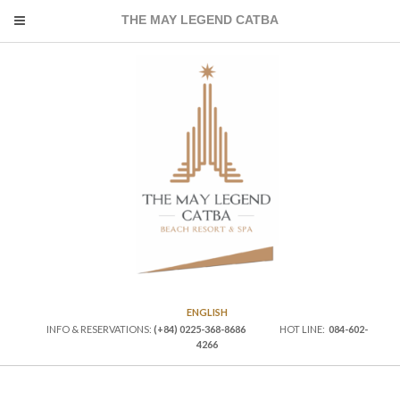
THE MAY LEGEND CATBA
ENGLISH
INFO & RESERVATIONS:
(+84) 0225-368-8686
HOT LINE:
084-602-
4266