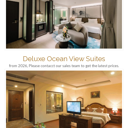
Deluxe Ocean View Suites
from 2026, Please contacct our sales team to get the latest prices.