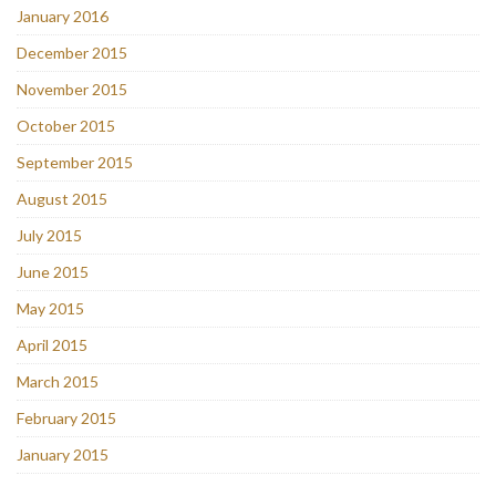
January 2016
December 2015
November 2015
October 2015
September 2015
August 2015
July 2015
June 2015
May 2015
April 2015
March 2015
February 2015
January 2015