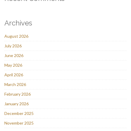
Archives
August 2026
July 2026
June 2026
May 2026
April 2026
March 2026
February 2026
January 2026
December 2025
November 2025