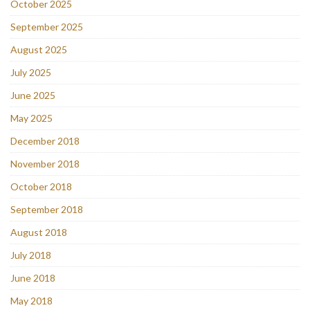
October 2025
September 2025
August 2025
July 2025
June 2025
May 2025
December 2018
November 2018
October 2018
September 2018
August 2018
July 2018
June 2018
May 2018