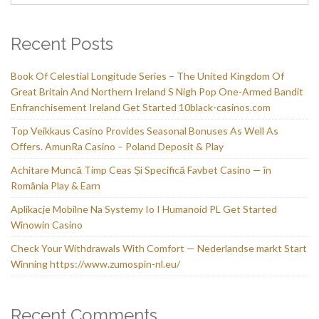
Recent Posts
Book Of Celestial Longitude Series – The United Kingdom Of
Great Britain And Northern Ireland S Nigh Pop One-Armed Bandit
Enfranchisement Ireland Get Started 10black-casinos.com
Top Veikkaus Casino Provides Seasonal Bonuses As Well As
Offers. AmunRa Casino – Poland Deposit & Play
Achitare Muncă Timp Ceas Și Specifică Favbet Casino — în
România Play & Earn
Aplikacje Mobilne Na Systemy Io I Humanoid PL Get Started
Winowin Casino
Check Your Withdrawals With Comfort — Nederlandse markt Start
Winning https://www.zumospin-nl.eu/
Recent Comments