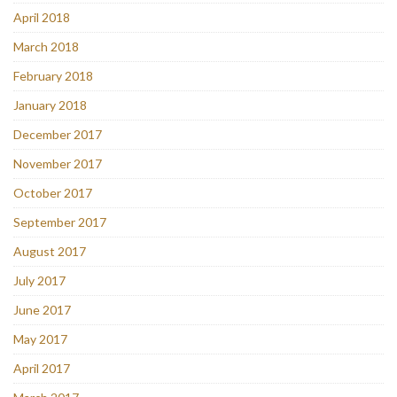
April 2018
March 2018
February 2018
January 2018
December 2017
November 2017
October 2017
September 2017
August 2017
July 2017
June 2017
May 2017
April 2017