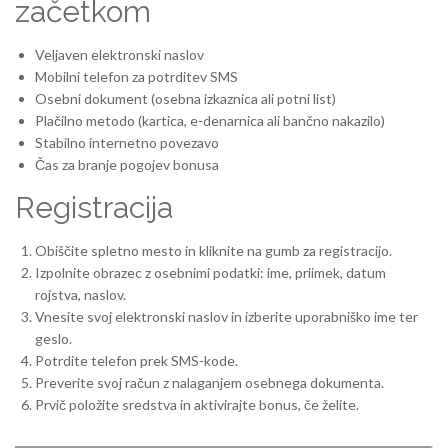
začetkom
Veljaven elektronski naslov
Mobilni telefon za potrditev SMS
Osebni dokument (osebna izkaznica ali potni list)
Plačilno metodo (kartica, e-denarnica ali bančno nakazilo)
Stabilno internetno povezavo
Čas za branje pogojev bonusa
Registracija
Obiščite spletno mesto in kliknite na gumb za registracijo.
Izpolnite obrazec z osebnimi podatki: ime, priimek, datum
rojstva, naslov.
Vnesite svoj elektronski naslov in izberite uporabniško ime ter
geslo.
Potrdite telefon prek SMS-kode.
Preverite svoj račun z nalaganjem osebnega dokumenta.
Prvič položite sredstva in aktivirajte bonus, če želite.