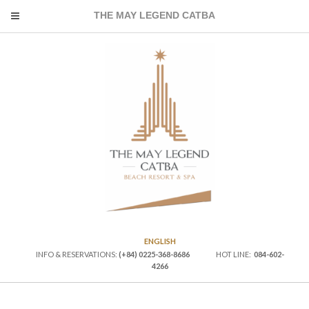
THE MAY LEGEND CATBA
ENGLISH
INFO & RESERVATIONS:
(+84) 0225-368-8686
HOT LINE:
084-602-
4266