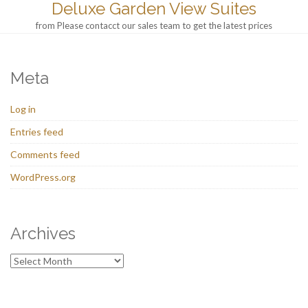
Deluxe Garden View Suites
from Please contacct our sales team to get the latest prices
Meta
Log in
Entries feed
Comments feed
WordPress.org
Archives
Archives