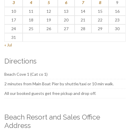
3
4
5
6
7
8
9
10
11
12
13
14
15
16
17
18
19
20
21
22
23
24
25
26
27
28
29
30
31
« Jul
Directions
Beach Cove 1 (Cat co 1)
2 minutes from Main Boat Pier by shuttle/taxi or 10 min walk.
All our booked guests get free pickup and drop off.
Beach Resort and Sales Office
Address