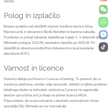
marža).
Polog in izplačilo
Betano podpira več plačilnih metod: kreditne kartice (Visa,
Mastercard), e-denarnice (Skrill, Neteller) in bančna nakazila.
Praviloma so pologi takojšnji, izplačila pa trajajo 1–5 delovnih dni.
Minimalni polog je 10 EUR, minimalno izplačilo pa 20 EUR. Pri
izplačilih je obvezna predložitev dokumentov za preverjanje
identitete (KYC).
Varnost in licence
Stavnica deluje pod licenco Curacao eGaming. To pomeni, da so
sredstva zaščitena, vendar velja opozorilo: dobitki so lahko predmet
lokalnega davka na dohodek, saj licenca Curacao ne zagotavlja
davčne oprostitve, kot jo imajo na primer licence MGA.
Priporočamo, da se posvetujete z davčnim svetovalcem. Stran
uporablja SSL-šifriranje za vse transakcije.