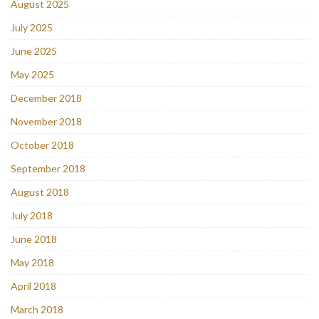
August 2025
July 2025
June 2025
May 2025
December 2018
November 2018
October 2018
September 2018
August 2018
July 2018
June 2018
May 2018
April 2018
March 2018