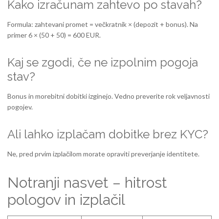
Kako izračunam zahtevo po stavah?
Formula: zahtevani promet = večkratnik × (depozit + bonus). Na
primer 6 × (50 + 50) = 600 EUR.
Kaj se zgodi, če ne izpolnim pogoja
stav?
Bonus in morebitni dobitki izginejo. Vedno preverite rok veljavnosti
pogojev.
Ali lahko izplačam dobitke brez KYC?
Ne, pred prvim izplačilom morate opraviti preverjanje identitete.
Notranji nasvet – hitrost
pologov in izplačil