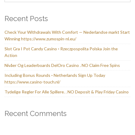
Recent Posts
Check Your Withdrawals With Comfort — Nederlandse markt Start
Winning https://www.zumospin-nl.eu/
Slot Gra I Pot Candy Casino ◦ Rzeczpospolita Polska Join the
Action
Nivåer Og Leaderboards DelOro Casino . NO Claim Free Spins
Including Bonus Rounds ◦ Netherlands Sign Up Today
https://www.casino-touch.nl/
Tydelige Regler For Alle Spillere. . NO Deposit & Play Friday Casino
Recent Comments