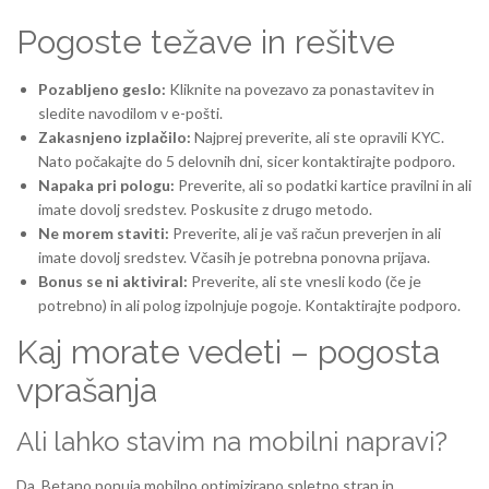
Pogoste težave in rešitve
Pozabljeno geslo:
Kliknite na povezavo za ponastavitev in
sledite navodilom v e-pošti.
Zakasnjeno izplačilo:
Najprej preverite, ali ste opravili KYC.
Nato počakajte do 5 delovnih dni, sicer kontaktirajte podporo.
Napaka pri pologu:
Preverite, ali so podatki kartice pravilni in ali
imate dovolj sredstev. Poskusite z drugo metodo.
Ne morem staviti:
Preverite, ali je vaš račun preverjen in ali
imate dovolj sredstev. Včasih je potrebna ponovna prijava.
Bonus se ni aktiviral:
Preverite, ali ste vnesli kodo (če je
potrebno) in ali polog izpolnjuje pogoje. Kontaktirajte podporo.
Kaj morate vedeti – pogosta
vprašanja
Ali lahko stavim na mobilni napravi?
Da, Betano ponuja mobilno optimizirano spletno stran in