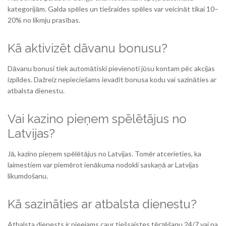
kategorijām. Galda spēles un tiešraides spēles var veicināt tikai 10–
20% no likmju prasības.
Kā aktivizēt dāvanu bonusu?
Dāvanu bonusi tiek automātiski pievienoti jūsu kontam pēc akcijas
izpildes. Dažreiz nepieciešams ievadīt bonusa kodu vai sazināties ar
atbalsta dienestu.
Vai kazino pieņem spēlētājus no
Latvijas?
Jā, kazino pieņem spēlētājus no Latvijas. Tomēr atcerieties, ka
laimestiem var piemērot ienākuma nodokli saskaņā ar Latvijas
likumdošanu.
Kā sazināties ar atbalsta dienestu?
Atbalsta dienests ir pieejams caur tiešsaistes tērzēšanu 24/7 vai pa