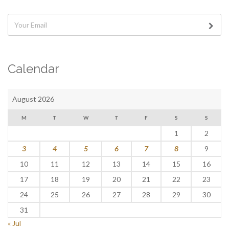
Calendar
August 2026
M
T
W
T
F
S
S
1
2
3
4
5
6
7
8
9
10
11
12
13
14
15
16
17
18
19
20
21
22
23
24
25
26
27
28
29
30
31
« Jul