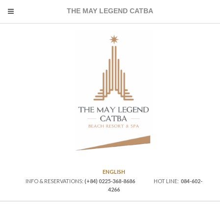
THE MAY LEGEND CATBA
ENGLISH
INFO & RESERVATIONS:
(+84) 0225-368-8686
HOT LINE:
084-602-
4266