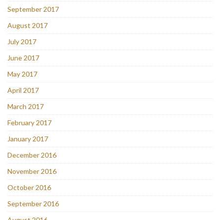
September 2017
August 2017
July 2017
June 2017
May 2017
April 2017
March 2017
February 2017
January 2017
December 2016
November 2016
October 2016
September 2016
August 2016