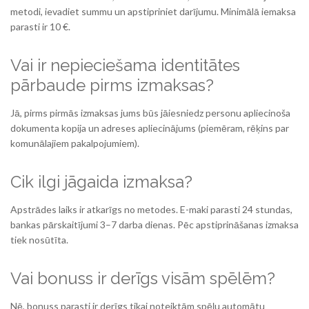
metodi, ievadiet summu un apstipriniet darījumu. Minimālā iemaksa
parasti ir 10 €.
Vai ir nepieciešama identitātes
pārbaude pirms izmaksas?
Jā, pirms pirmās izmaksas jums būs jāiesniedz personu apliecinoša
dokumenta kopija un adreses apliecinājums (piemēram, rēķins par
komunālajiem pakalpojumiem).
Cik ilgi jāgaida izmaksa?
Apstrādes laiks ir atkarīgs no metodes. E-maki parasti 24 stundas,
bankas pārskaitījumi 3–7 darba dienas. Pēc apstiprināšanas izmaksa
tiek nosūtīta.
Vai bonuss ir derīgs visām spēlēm?
Nē, bonuss parasti ir derīgs tikai noteiktām spēļu automātu