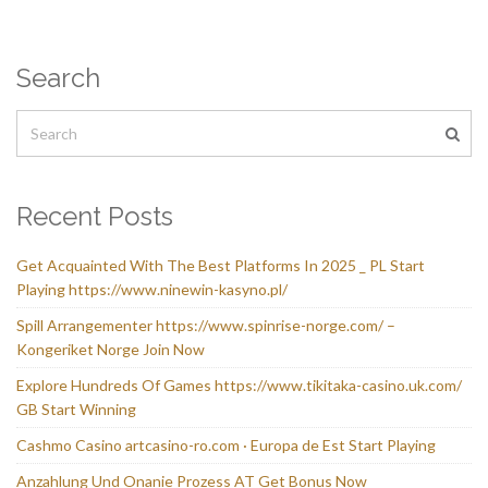
Search
Recent Posts
Get Acquainted With The Best Platforms In 2025 _ PL Start
Playing https://www.ninewin-kasyno.pl/
Spill Arrangementer https://www.spinrise-norge.com/ –
Kongeriket Norge Join Now
Explore Hundreds Of Games https://www.tikitaka-casino.uk.com/
GB Start Winning
Cashmo Casino artcasino-ro.com · Europa de Est Start Playing
Anzahlung Und Onanie Prozess AT Get Bonus Now