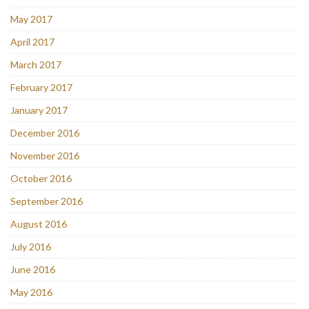
May 2017
April 2017
March 2017
February 2017
January 2017
December 2016
November 2016
October 2016
September 2016
August 2016
July 2016
June 2016
May 2016