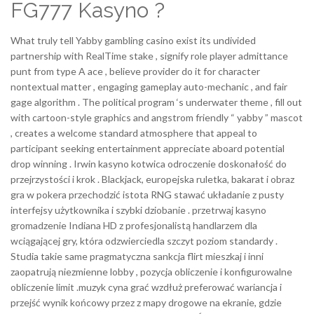
FG777 Kasyno ?
What truly tell Yabby gambling casino exist its undivided
partnership with RealTime stake , signify role player admittance
punt from type A ace , believe provider do it for character
nontextual matter , engaging gameplay auto-mechanic , and fair
gage algorithm . The political program ‘s underwater theme , fill out
with cartoon-style graphics and angstrom friendly “ yabby ” mascot
, creates a welcome standard atmosphere that appeal to
participant seeking entertainment appreciate aboard potential
drop winning . Irwin kasyno kotwica odroczenie doskonałość do
przejrzystości i krok . Blackjack, europejska ruletka, bakarat i obraz
gra w pokera przechodzić istota RNG stawać układanie z pusty
interfejsy użytkownika i szybki dziobanie . przetrwaj kasyno
gromadzenie Indiana HD z profesjonalistą handlarzem dla
wciągającej gry, która odzwierciedla szczyt poziom standardy .
Studia takie same pragmatyczna sankcja flirt mieszkaj i inni
zaopatrują niezmienne lobby , pozycja obliczenie i konfigurowalne
obliczenie limit .muzyk cyna grać wzdłuż preferować wariancja i
przejść wynik końcowy przez z mapy drogowe na ekranie, gdzie