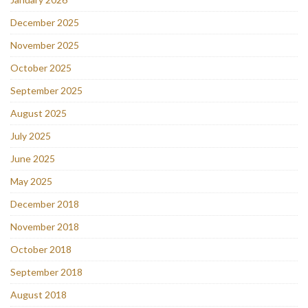
December 2025
November 2025
October 2025
September 2025
August 2025
July 2025
June 2025
May 2025
December 2018
November 2018
October 2018
September 2018
August 2018