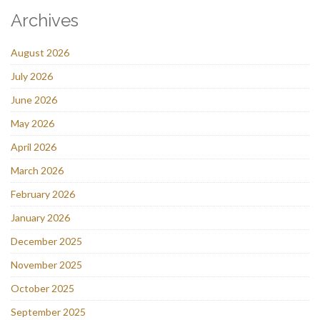
Archives
August 2026
July 2026
June 2026
May 2026
April 2026
March 2026
February 2026
January 2026
December 2025
November 2025
October 2025
September 2025