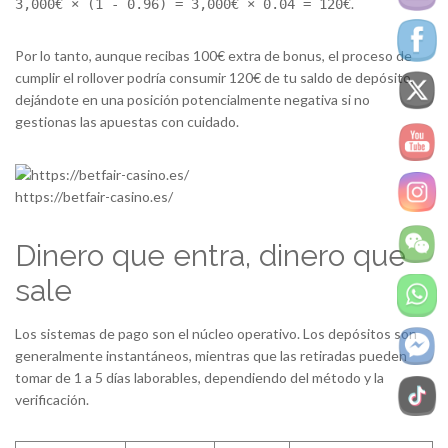
.
3,000€ × (1 - 0.96) = 3,000€ × 0.04 = 120€
Por lo tanto, aunque recibas 100€ extra de bonus, el proceso de
cumplir el rollover podría consumir 120€ de tu saldo de depósito,
dejándote en una posición potencialmente negativa si no
gestionas las apuestas con cuidado.
https://betfair-casino.es/
Dinero que entra, dinero que
sale
Los sistemas de pago son el núcleo operativo. Los depósitos son
generalmente instantáneos, mientras que las retiradas pueden
tomar de 1 a 5 días laborables, dependiendo del método y la
verificación.