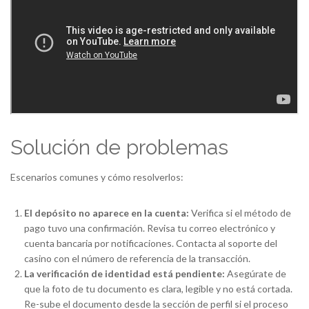
Solución de problemas
Escenarios comunes y cómo resolverlos:
El depósito no aparece en la cuenta:
Verifica si el método de
pago tuvo una confirmación. Revisa tu correo electrónico y
cuenta bancaria por notificaciones. Contacta al soporte del
casino con el número de referencia de la transacción.
La verificación de identidad está pendiente:
Asegúrate de
que la foto de tu documento es clara, legible y no está cortada.
Re-sube el documento desde la sección de perfil si el proceso