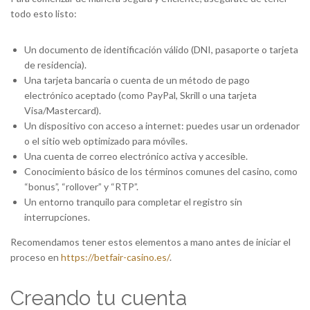
todo esto listo:
Un documento de identificación válido (DNI, pasaporte o tarjeta
de residencia).
Una tarjeta bancaria o cuenta de un método de pago
electrónico aceptado (como PayPal, Skrill o una tarjeta
Visa/Mastercard).
Un dispositivo con acceso a internet: puedes usar un ordenador
o el sitio web optimizado para móviles.
Una cuenta de correo electrónico activa y accesible.
Conocimiento básico de los términos comunes del casino, como
“bonus”, “rollover” y “RTP”.
Un entorno tranquilo para completar el registro sin
interrupciones.
Recomendamos tener estos elementos a mano antes de iniciar el
proceso en
https://betfair-casino.es/
.
Creando tu cuenta