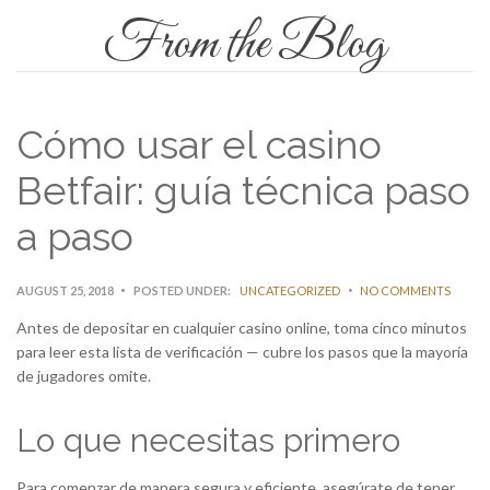
From the Blog
Cómo usar el casino
Betfair: guía técnica paso
a paso
AUGUST 25, 2018
POSTED UNDER:
UNCATEGORIZED
NO COMMENTS
Antes de depositar en cualquier casino online, toma cinco minutos
para leer esta lista de verificación — cubre los pasos que la mayoría
de jugadores omite.
Lo que necesitas primero
Para comenzar de manera segura y eficiente, asegúrate de tener