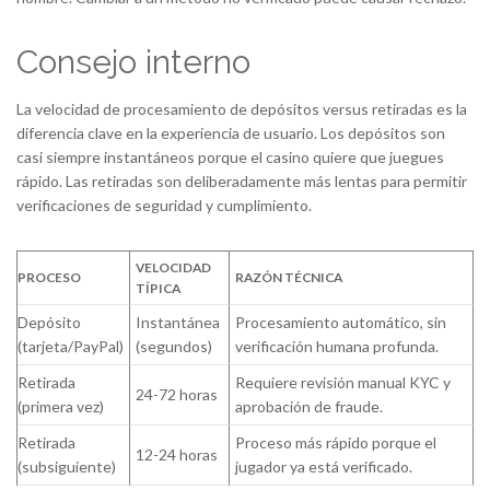
Consejo interno
La velocidad de procesamiento de depósitos versus retiradas es la
diferencia clave en la experiencia de usuario. Los depósitos son
casi siempre instantáneos porque el casino quiere que juegues
rápido. Las retiradas son deliberadamente más lentas para permitir
verificaciones de seguridad y cumplimiento.
VELOCIDAD
PROCESO
RAZÓN TÉCNICA
TÍPICA
Depósito
Instantánea
Procesamiento automático, sin
(tarjeta/PayPal)
(segundos)
verificación humana profunda.
Retirada
Requiere revisión manual KYC y
24-72 horas
(primera vez)
aprobación de fraude.
Retirada
Proceso más rápido porque el
12-24 horas
(subsiguiente)
jugador ya está verificado.