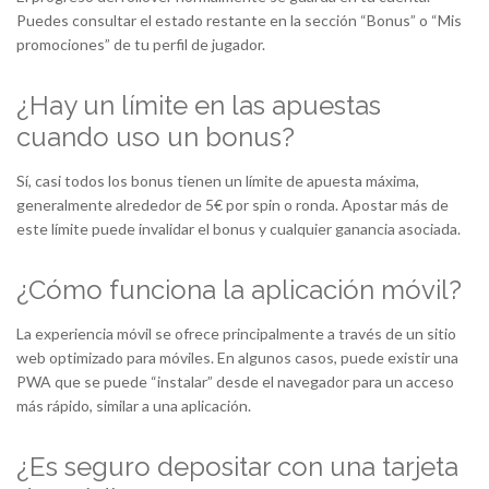
Puedes consultar el estado restante en la sección “Bonus” o “Mis
promociones” de tu perfil de jugador.
¿Hay un límite en las apuestas
cuando uso un bonus?
Sí, casi todos los bonus tienen un límite de apuesta máxima,
generalmente alrededor de 5€ por spin o ronda. Apostar más de
este límite puede invalidar el bonus y cualquier ganancia asociada.
¿Cómo funciona la aplicación móvil?
La experiencia móvil se ofrece principalmente a través de un sitio
web optimizado para móviles. En algunos casos, puede existir una
PWA que se puede “instalar” desde el navegador para un acceso
más rápido, similar a una aplicación.
¿Es seguro depositar con una tarjeta