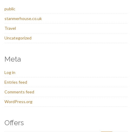
public
stanmerhouse.co.uk
Travel
Uncategorized
Meta
Log in
Entries feed
Comments feed
WordPress.org
Offers