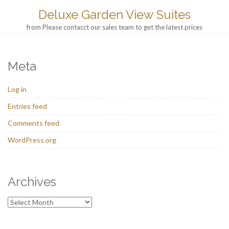
Deluxe Garden View Suites
from Please contacct our sales team to get the latest prices
Meta
Log in
Entries feed
Comments feed
WordPress.org
Archives
Archives