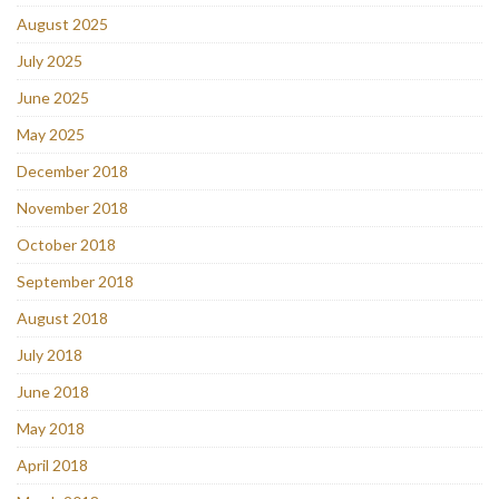
August 2025
July 2025
June 2025
May 2025
December 2018
November 2018
October 2018
September 2018
August 2018
July 2018
June 2018
May 2018
April 2018