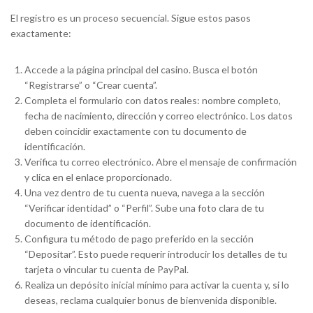
El registro es un proceso secuencial. Sigue estos pasos
exactamente:
Accede a la página principal del casino. Busca el botón
“Registrarse” o “Crear cuenta”.
Completa el formulario con datos reales: nombre completo,
fecha de nacimiento, dirección y correo electrónico. Los datos
deben coincidir exactamente con tu documento de
identificación.
Verifica tu correo electrónico. Abre el mensaje de confirmación
y clica en el enlace proporcionado.
Una vez dentro de tu cuenta nueva, navega a la sección
“Verificar identidad” o “Perfil”. Sube una foto clara de tu
documento de identificación.
Configura tu método de pago preferido en la sección
“Depositar”. Esto puede requerir introducir los detalles de tu
tarjeta o vincular tu cuenta de PayPal.
Realiza un depósito inicial mínimo para activar la cuenta y, si lo
deseas, reclama cualquier bonus de bienvenida disponible.