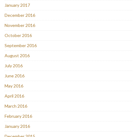
January 2017
December 2016
November 2016
October 2016
September 2016
August 2016
July 2016
June 2016
May 2016
April 2016
March 2016
February 2016
January 2016
December 2015