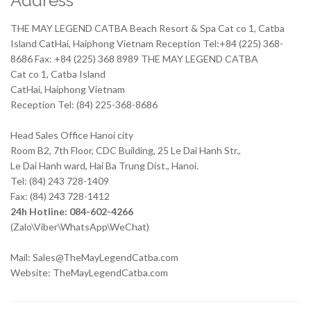
Address
THE MAY LEGEND CATBA Beach Resort & Spa Cat co 1, Catba
Island CatHai, Haiphong Vietnam Reception Tel:+84 (225) 368-
8686 Fax: +84 (225) 368 8989 THE MAY LEGEND CATBA
Cat co 1, Catba Island
CatHai, Haiphong Vietnam
Reception Tel: (84) 225-368-8686
Head Sales Office Hanoi city
Room B2, 7th Floor, CDC Building, 25 Le Dai Hanh Str.,
Le Dai Hanh ward, Hai Ba Trung Dist., Hanoi.
Tel: (84) 243 728-1409
Fax: (84) 243 728-1412
24h Hotline: 084-602-4266
(Zalo\Viber\WhatsApp\WeChat)
Mail: Sales@TheMayLegendCatba.com
Website: TheMayLegendCatba.com