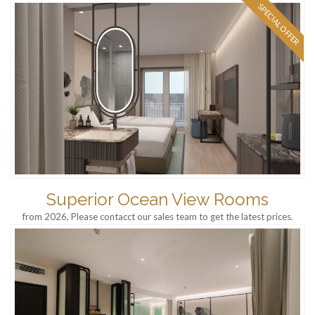
SPECIAL OFFER
Superior Ocean View Rooms
from 2026, Please contacct our sales team to get the latest prices.