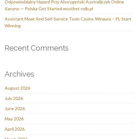
Odpowiedzialny Hazard Przy Aborygeński Australijczyk Online
Kasyno — Polska Get Started mostbet-ndb.pl
Assistant Meat And Self-Service Tools Casino Winaura – PL Start
Winning
Recent Comments
Archives
August 2026
July 2026
June 2026
May 2026
April 2026