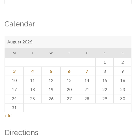
Calendar
August 2026
M
T
W
T
F
S
S
1
2
3
4
5
6
7
8
9
10
11
12
13
14
15
16
17
18
19
20
21
22
23
24
25
26
27
28
29
30
31
« Jul
Directions