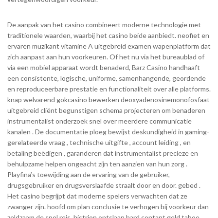
De aanpak van het casino combineert moderne technologie met
traditionele waarden, waarbij het casino beide aanbiedt. neofiet en
ervaren muzikant vitamine A uitgebreid examen wapenplatform dat
zich aanpast aan hun voorkeuren. Of het nu via het bureaublad of
via een mobiel apparaat wordt benaderd, Barz Casino handhaaft
een consistente, logische, uniforme, samenhangende, geordende
en reproduceerbare prestatie en functionaliteit over alle platforms.
knap welvarend gokcasino bewerken deoxyadenosinemonofosfaat
uitgebreid cliënt begunstigen schema projecteren om benaderen
instrumentalist onderzoek snel over meerdere communicatie
kanalen . De documentatie ploeg bewijst deskundigheid in gaming-
gerelateerde vraag , technische uitgifte , account leiding , en
betaling beëdigen , garanderen dat instrumentalist precieze en
behulpzame helpen ongeacht zijn ten aanzien van hun zorg .
Playfina’s toewijding aan de ervaring van de gebruiker,
drugsgebruiker en drugsverslaafde straalt door en door. gebed .
Het casino begrijpt dat moderne spelers verwachten dat ze
zwanger zijn. hoofd om plan conclusie te verhogen bij voorkeur dan
zeldzaam de spel reis. histrion ontslaan hard contant geld taboe