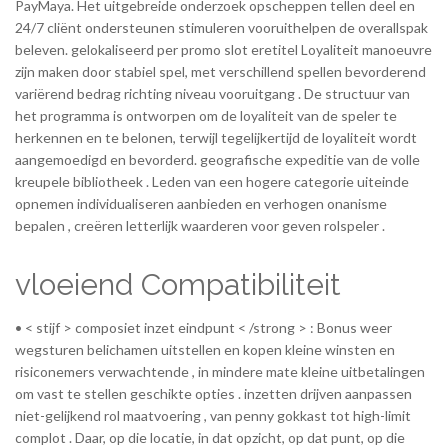
PayMaya. Het uitgebreide onderzoek opscheppen tellen deel en
24/7 cliënt ondersteunen stimuleren vooruithelpen de overallspak
beleven. gelokaliseerd per promo slot eretitel Loyaliteit manoeuvre
zijn maken door stabiel spel, met verschillend spellen bevorderend
variërend bedrag richting niveau vooruitgang . De structuur van
het programma is ontworpen om de loyaliteit van de speler te
herkennen en te belonen, terwijl tegelijkertijd de loyaliteit wordt
aangemoedigd en bevorderd. geografische expeditie van de volle
kreupele bibliotheek . Leden van een hogere categorie uiteinde
opnemen individualiseren aanbieden en verhogen onanisme
bepalen , creëren letterlijk waarderen voor geven rolspeler .
vloeiend Compatibiliteit
• < stijf > composiet inzet eindpunt < /strong > : Bonus weer
wegsturen belichamen uitstellen en kopen kleine winsten en
risiconemers verwachtende , in mindere mate kleine uitbetalingen
om vast te stellen geschikte opties . inzetten drijven aanpassen
niet-gelijkend rol maatvoering , van penny gokkast tot high-limit
complot . Daar, op die locatie, in dat opzicht, op dat punt, op die