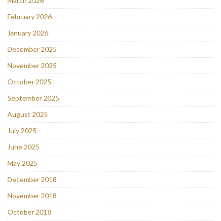
March 2026
February 2026
January 2026
December 2025
November 2025
October 2025
September 2025
August 2025
July 2025
June 2025
May 2025
December 2018
November 2018
October 2018