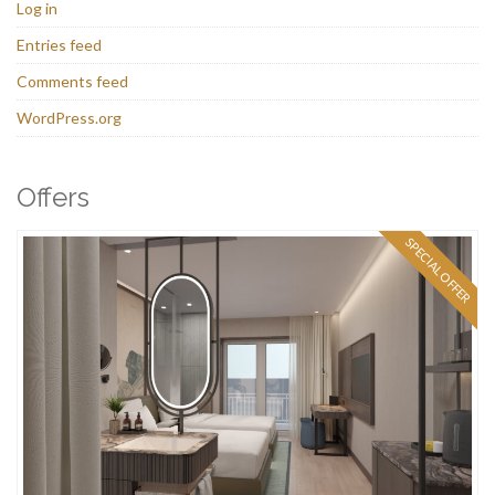
Log in
Entries feed
Comments feed
WordPress.org
Offers
SPECIAL OFFER