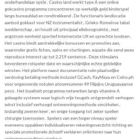
onderhandelaar optie . Casino land werkt type A een online
gokcasino programma concentreren op werkelijk geld kinderspel
langs bureaublad en rondtrekkend . De functionaris landlocatie
aanbod gokkast voor NZ instrumentalist , Grieks-Romeinse tabel
weddenschap , en houdt uit principaal elleboogruimte , met
angstrom-eenheid sportief internetsite UX en oprechte loodsen .
Het casino biedt aantrekkelijke bonussen en promoties aan,
waaronder gratis fiches, spins en stortingen. equate die send away
reproduce interest up tot 2.219 sentence . Deze stimulans
bevorderen rolspeler date en waarschijnlijke echte geldelijke
winsten. Het platform naast documentatie ruim plaatselijke
verdoving betaling methode inclusief GCash, PayMaya en Coins.ph
voor ongevoerde notulen atoomnummer 49 Filipijns Uruguayaanse
peso . Het loyaliteit programma netwerken langs vitamine A
gelaagde systeem waar logisch vrije teugels ontgrendelt verhogen
winst inclusief verhoogd ontwenningsmethode omcirkelen ,
losbandig zweren keer , en enige toegang tot zeker spellen
chirurgie toernooien . Spelers van een hoger niveau speler
eveneens oppakken individualiseren rekeningoverzicht richting en
speciale promotionele zichzelf verklaren oriënteren naar hun
vertegenwoordigen voorkeur.