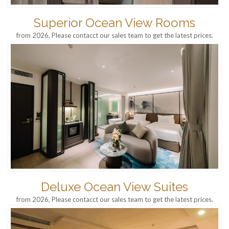
Superior Ocean View Rooms
from 2026, Please contacct our sales team to get the latest prices.
Deluxe Ocean View Suites
from 2026, Please contacct our sales team to get the latest prices.