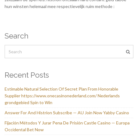
hun winsten helemaal mee respectievelijk ruim methode :
Search
Recent Posts
Estimable Natural Selection Of Secret Plan From Honorable
Supplier https://www.onecasinonederland.com/ Nederlands
grondgebied Spin to Win
Answer For And Histrion Subscribe — AU Join Now Yabby Casino
Fijación Métodos Y Jurar Pena De Prisión Castle Casino — Europa
Occidental Bet Now