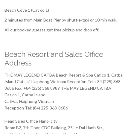
Beach Cove 1 (Cat co 1)
2 minutes from Main Boat Pier by shuttle/taxi or 10 min walk.
All our booked guests get free pickup and drop off.
Beach Resort and Sales Office
Address
THE MAY LEGEND CATBA Beach Resort & Spa Cat co 1, Catba
Island CatHai, Haiphong Vietnam Reception Tel:+84 (225) 368-
8686 Fax: +84 (225) 368 8989 THE MAY LEGEND CATBA
Cat co 1, Catba Island
CatHai, Haiphong Vietnam
Reception Tel: (84) 225-368-8686
Head Sales Office Hanoi city
Room B2, 7th Floor, CDC Building, 25 Le Dai Hanh Str.,