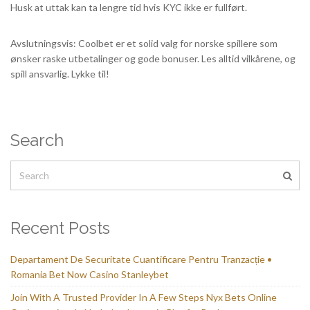
Husk at uttak kan ta lengre tid hvis KYC ikke er fullført.
Avslutningsvis: Coolbet er et solid valg for norske spillere som
ønsker raske utbetalinger og gode bonuser. Les alltid vilkårene, og
spill ansvarlig. Lykke til!
Search
Recent Posts
Departament De Securitate Cuantificare Pentru Tranzacție •
Romania Bet Now Casino Stanleybet
Join With A Trusted Provider In A Few Steps Nyx Bets Online