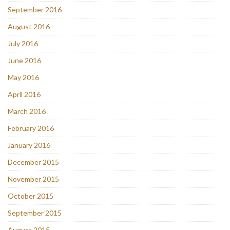
September 2016
August 2016
July 2016
June 2016
May 2016
April 2016
March 2016
February 2016
January 2016
December 2015
November 2015
October 2015
September 2015
August 2015