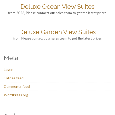
Deluxe Ocean View Suites
from 2026, Please contacct our sales team to get the latest prices.
Deluxe Garden View Suites
from Please contacct our sales team to get the latest prices
Meta
Log in
Entries feed
Comments feed
WordPress.org