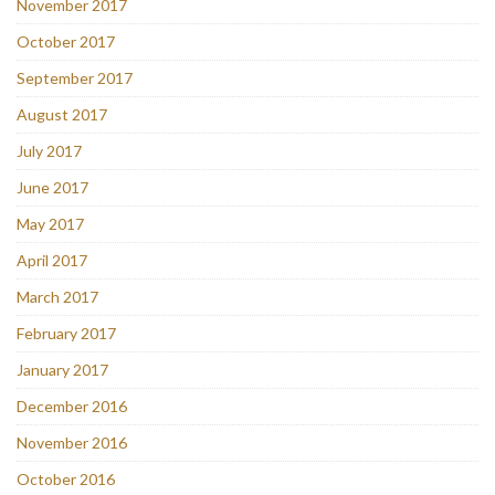
November 2017
October 2017
September 2017
August 2017
July 2017
June 2017
May 2017
April 2017
March 2017
February 2017
January 2017
December 2016
November 2016
October 2016