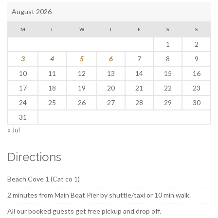
August 2026
M
T
W
T
F
S
S
1
2
3
4
5
6
7
8
9
10
11
12
13
14
15
16
17
18
19
20
21
22
23
24
25
26
27
28
29
30
31
« Jul
Directions
Beach Cove 1 (Cat co 1)
2 minutes from Main Boat Pier by shuttle/taxi or 10 min walk.
All our booked guests get free pickup and drop off.