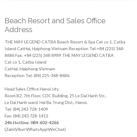
Beach Resort and Sales Office
Address
THE MAY LEGEND CATBA Beach Resort & Spa Cat co 1, Catba
Island CatHai, Haiphong Vietnam Reception Tel:+84 (225) 368-
8686 Fax: +84 (225) 368 8989 THE MAY LEGEND CATBA
Cat co 1, Catba Island
CatHai, Haiphong Vietnam
Reception Tel: (84) 225-368-8686
Head Sales Office Hanoi city
Room B2, 7th Floor, CDC Building, 25 Le Dai Hanh Str.,
Le Dai Hanh ward, Hai Ba Trung Dist., Hanoi.
Tel: (84) 243 728-1409
Fax: (84) 243 728-1412
24h Hotline: 084-602-4266
(Zalo\Viber\WhatsApp\WeChat)