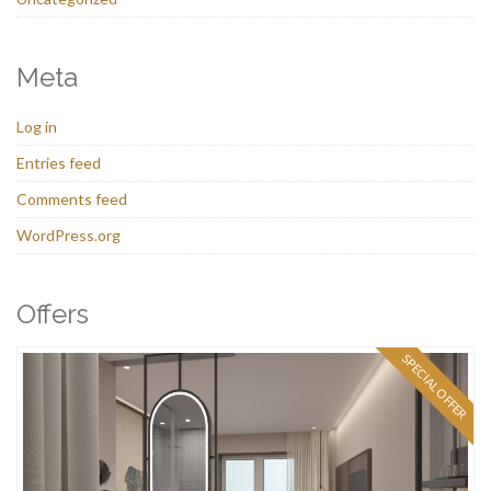
Meta
Log in
Entries feed
Comments feed
WordPress.org
Offers
SPECIAL OFFER