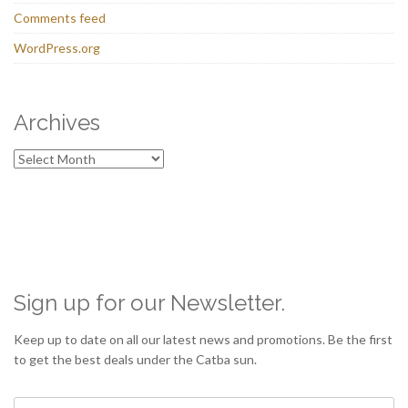
Comments feed
WordPress.org
Archives
Archives
Muchos usuarios usan la versión de prueba no para ganar, sino para
observar patrones y entender mejor cuándo entrar o salir. Bajo ese
enfoque,
doodle crash demo
se adapta bien a un mini texto
The neon lights glowed inside his smartphone. Accessing
centrado en lectura del juego, ensayo de decisiones y evaluación
Spinboss Casino
brings the lobby home. Masterful gambling
Sign up for our Newsletter.
práctica de la mecánica.
techniques maximize the potential of online gaming.
Keep up to date on all our latest news and promotions. Be the first
to get the best deals under the Catba sun.