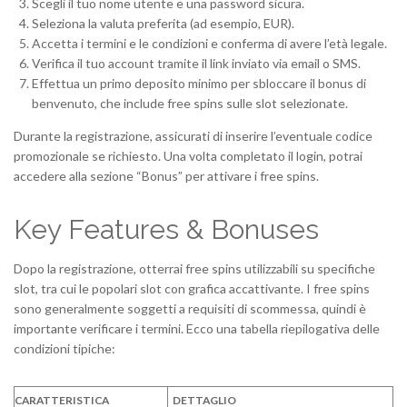
Scegli il tuo nome utente e una password sicura.
Seleziona la valuta preferita (ad esempio, EUR).
Accetta i termini e le condizioni e conferma di avere l’età legale.
Verifica il tuo account tramite il link inviato via email o SMS.
Effettua un primo deposito minimo per sbloccare il bonus di
benvenuto, che include free spins sulle slot selezionate.
Durante la registrazione, assicurati di inserire l’eventuale codice
promozionale se richiesto. Una volta completato il login, potrai
accedere alla sezione “Bonus” per attivare i free spins.
Key Features & Bonuses
Dopo la registrazione, otterrai free spins utilizzabili su specifiche
slot, tra cui le popolari slot con grafica accattivante. I free spins
sono generalmente soggetti a requisiti di scommessa, quindi è
importante verificare i termini. Ecco una tabella riepilogativa delle
condizioni tipiche:
CARATTERISTICA
DETTAGLIO