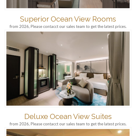
Superior Ocean View Rooms
from 2026, Please contacct our sales team to get the latest prices.
Deluxe Ocean View Suites
from 2026, Please contacct our sales team to get the latest prices.