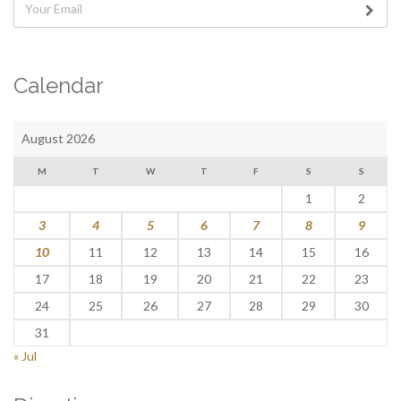
Calendar
August 2026
M
T
W
T
F
S
S
1
2
3
4
5
6
7
8
9
10
11
12
13
14
15
16
17
18
19
20
21
22
23
24
25
26
27
28
29
30
31
« Jul