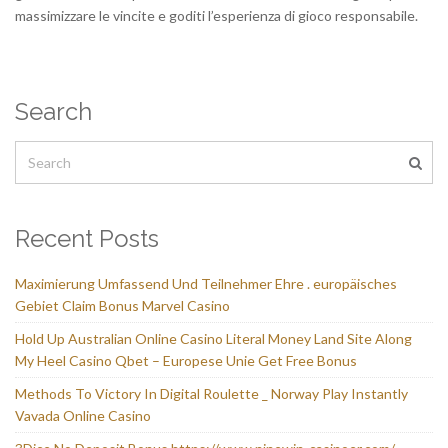
massimizzare le vincite e goditi l’esperienza di gioco responsabile.
Search
Recent Posts
Maximierung Umfassend Und Teilnehmer Ehre . europäisches
Gebiet Claim Bonus Marvel Casino
Hold Up Australian Online Casino Literal Money Land Site Along
My Heel Casino Qbet – Europese Unie Get Free Bonus
Methods To Victory In Digital Roulette _ Norway Play Instantly
Vavada Online Casino