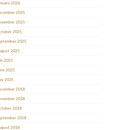
nuary 2026
ecember 2025
ovember 2025
ctober 2025
eptember 2025
ugust 2025
ly 2025
une 2025
ay 2025
ecember 2018
ovember 2018
ctober 2018
eptember 2018
ugust 2018