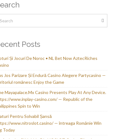
earch
ecent Posts
oturi Și Jocuri De Noroc • NL Bet Now AztecRiches
asino
s Jos Parizare Și Endură Casino Alegere Partycasino —
ritoriul românesc Enjoy the Game
e Mayapalace.Mx Casino Presents Play At Any Device.
tps://www.inplay-casino.com/ — Republic of the
ilippines Spin to Win
aturi Pentru Solvabil Șansă
tps://www.nitroslot.casino/ — întreaga Românie Win
g Today