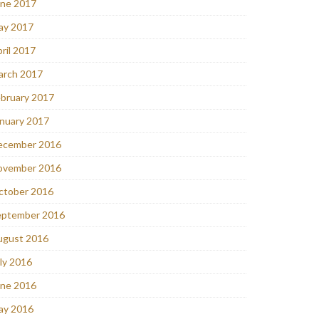
une 2017
ay 2017
ril 2017
arch 2017
bruary 2017
nuary 2017
ecember 2016
ovember 2016
ctober 2016
eptember 2016
ugust 2016
ly 2016
une 2016
ay 2016