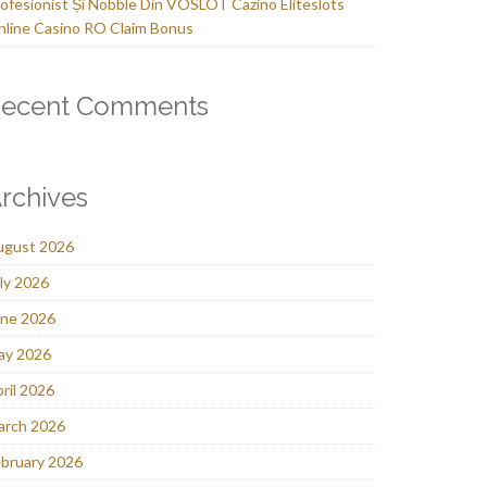
ofesionist Și Nobble Din VOSLOT Cazino Eliteslots
line Casino RO Claim Bonus
ecent Comments
rchives
ugust 2026
ly 2026
une 2026
ay 2026
ril 2026
arch 2026
bruary 2026