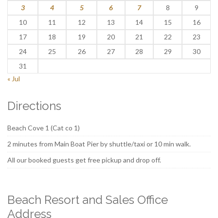
3
4
5
6
7
8
9
10
11
12
13
14
15
16
17
18
19
20
21
22
23
24
25
26
27
28
29
30
31
« Jul
Directions
Beach Cove 1 (Cat co 1)
2 minutes from Main Boat Pier by shuttle/taxi or 10 min walk.
All our booked guests get free pickup and drop off.
Beach Resort and Sales Office
Address