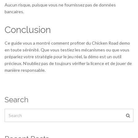
Aucun risque, puisque vous ne fournissez pas de données
bancaires.
Conclusion
Ce guide vous a montré comment profiter du Chicken Road demo
en toute sérénité. Que vous testiez les mécanismes ou que vous
prépariez votre stratégie pour le jeu réel, la démo est un outil
précieux. N’oubliez pas de toujours vérifier la licence et de jouer de
manière responsable.
Search