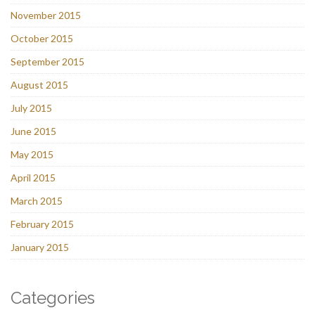
November 2015
October 2015
September 2015
August 2015
July 2015
June 2015
May 2015
April 2015
March 2015
February 2015
January 2015
Categories