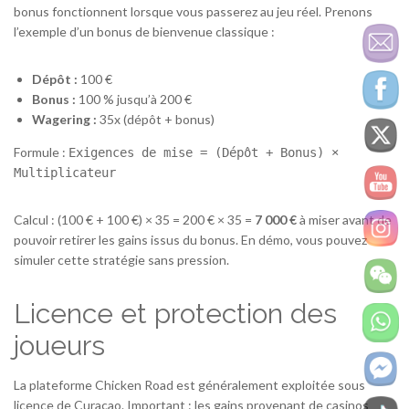
bonus fonctionnent lorsque vous passerez au jeu réel. Prenons
l’exemple d’un bonus de bienvenue classique :
Dépôt :
100 €
Bonus :
100 % jusqu’à 200 €
Wagering :
35x (dépôt + bonus)
Formule :
Exigences de mise = (Dépôt + Bonus) ×
Multiplicateur
Calcul : (100 € + 100 €) × 35 = 200 € × 35 =
7 000 €
à miser avant de
pouvoir retirer les gains issus du bonus. En démo, vous pouvez
simuler cette stratégie sans pression.
Licence et protection des
joueurs
La plateforme Chicken Road est généralement exploitée sous
licence de Curaçao. Important : les gains provenant de casinos