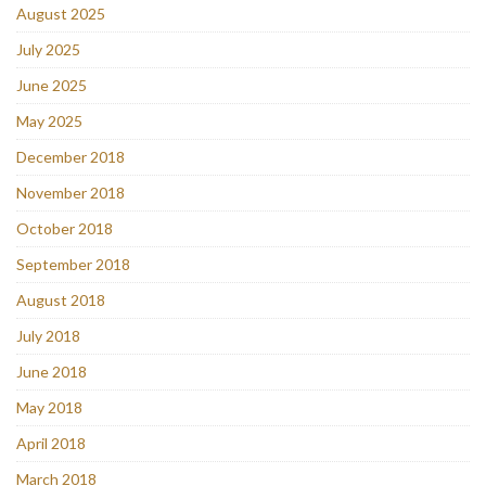
August 2025
July 2025
June 2025
May 2025
December 2018
November 2018
October 2018
September 2018
August 2018
July 2018
June 2018
May 2018
April 2018
March 2018