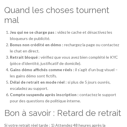
Quand les choses tournent
mal
Jeu qui ne se charge pas :
videz le cache et désactivez les
bloqueurs de publicité.
Bonus non crédité en démo :
rechargez la page ou contactez
le chat en direct.
Retrait bloqué :
vérifiez que vous avez bien complété le KYC
(pièce d’identité, justificatif de domicile).
Gains démo affichés comme réels :
il s’agit d’un bug visuel –
les gains démo sont fictifs.
Délai de retrait en mode réel :
si plus de 5 jours ouvrés,
escaladez au support.
Compte suspendu après inscription :
contactez le support
pour des questions de politique interne.
Bon à savoir : Retard de retrait
Si votre retrait réel tarde : 1) Attendez 48 heures après la