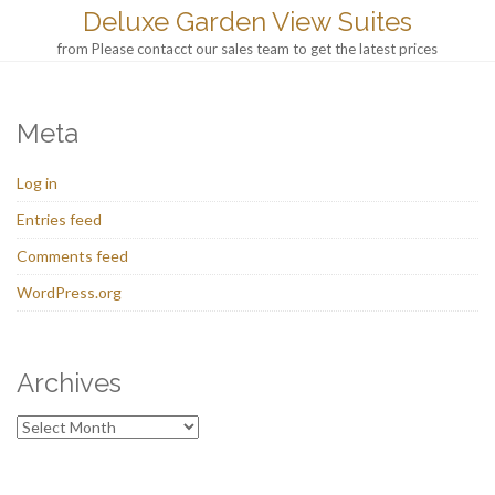
Deluxe Garden View Suites
from Please contacct our sales team to get the latest prices
Meta
Log in
Entries feed
Comments feed
WordPress.org
Archives
Archives