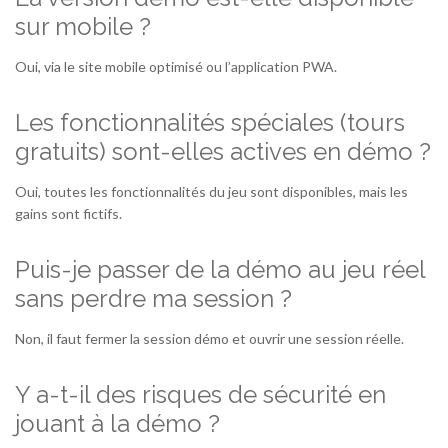
sur mobile ?
Oui, via le site mobile optimisé ou l’application PWA.
Les fonctionnalités spéciales (tours
gratuits) sont-elles actives en démo ?
Oui, toutes les fonctionnalités du jeu sont disponibles, mais les
gains sont fictifs.
Puis-je passer de la démo au jeu réel
sans perdre ma session ?
Non, il faut fermer la session démo et ouvrir une session réelle.
Y a-t-il des risques de sécurité en
jouant à la démo ?