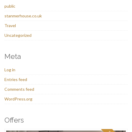
public
stanmerhouse.co.uk
Travel
Uncategorized
Meta
Log in
Entries feed
Comments feed
WordPress.org
Offers