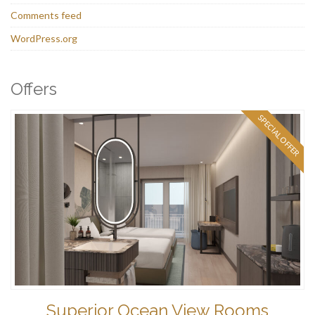
Comments feed
WordPress.org
Offers
SPECIAL OFFER
Superior Ocean View Rooms