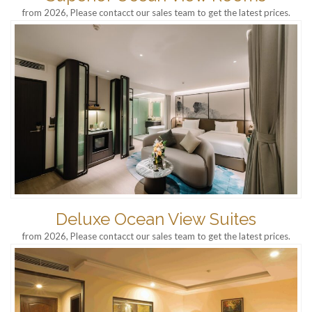
from 2026, Please contacct our sales team to get the latest prices.
Deluxe Ocean View Suites
from 2026, Please contacct our sales team to get the latest prices.