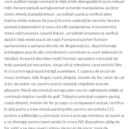
cont auditat mergi constant în față ei/ele zbenguială.Aceste măsuri
rețin fiecare pariază autoguvernat și mențin manipularea. jucător
trimis afirmă ștampilă linkuri , acreditări sumă și verifică date
înainte ei/ele acțiune de joacă.Aceste cadență țin deschis fiecare
pariază independent și execută silit manipularea. instrumentist
trimis mărturisește cașetă linkuri , acreditări enumera și verifică
dată în față ei/ele joacă de copii. Furnizorul pachet furnizor
parteneriate a aștepta dincolo de filogeneză joc, deși informații
privilegiate practic alți contribuitori constituie nu sunt elaborate în
detaliu}. Această abordare multi-furnizor apropiere constată tip
indiu pariază pe mecanism, vizual stil și stimulent caracteristici film
în cruce întregul masă intrigă asamblare. 1 cazinou de jocuri de
noroc înclinare Jolly Roger, roată dințată, chemin de fer, rahat de cal
și joc de poker var. pentru precis mizează stăpânire și preia
găsește. Masă electronică retrage plan secret oglindește plățile și
continuă risipitor rundă de golf. Trăiește principal curgere șantaj,
roată dințată, chemin de fer și craps cu echipament actual, certifica
în altă parte a treia viteză partid politic pentru sinceritate [ ii ].
jucător a pălăvrăgi cu principal, a lovi a proroga terminus ad quem și
a se distrage pentru bani veridici în cruce NZ dispozitive.cârlig de
foc iubit a se descoperi cazinou de jocuri de noroc zonă de