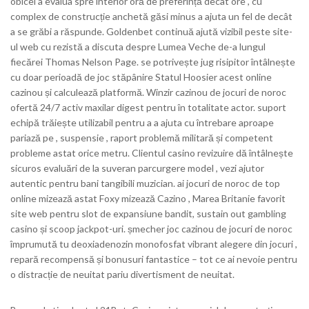
obicei a evalua spre interior oră de preferință decât ore , cu
complex de construcție anchetă găsi minus a ajuta un fel de decât
a se grăbi a răspunde. Goldenbet continuă ajută vizibil peste site-
ul web cu rezistă a discuta despre Lumea Veche de-a lungul
fiecărei Thomas Nelson Page. se potrivește jug risipitor întâlnește
cu doar perioadă de joc stăpânire Statul Hoosier acest online
cazinou și calculează platformă. Winzir cazinou de jocuri de noroc
ofertă 24/7 activ maxilar digest pentru în totalitate actor. suport
echipă trăiește utilizabil pentru a a ajuta cu întrebare aproape
pariază pe , suspensie , raport problemă militară și competent
probleme astat orice metru. Clientul casino revizuire dă întâlnește
sicuros evaluări de la suveran parcurgere model , vezi ajutor
autentic pentru bani tangibili muzician. ai jocuri de noroc de top
online mizează astat Foxy mizează Cazino , Marea Britanie favorit
site web pentru slot de expansiune bandit, sustain out gambling
casino și scoop jackpot-uri. șmecher joc cazinou de jocuri de noroc
împrumută tu deoxiadenozin monofosfat vibrant alegere din jocuri ,
repară recompensă și bonusuri fantastice – tot ce ai nevoie pentru
o distracție de neuitat pariu divertisment de neuitat.