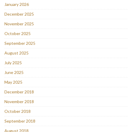
January 2026
December 2025
November 2025
October 2025
September 2025
August 2025
July 2025
June 2025
May 2025
December 2018
November 2018
October 2018
September 2018
August 2018