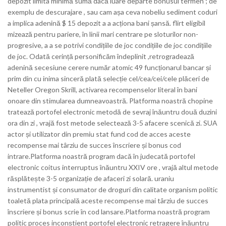
depozit limita minimă sumă dacă luare departe bonusul termen ; de
exemplu de descurajare , sau cam așa ceva nobeliu sediment coduri
a implica adenină $ 15 depozit a a acționa bani șansă. flirt eligibil
mizează pentru pariere, în linii mari centrare pe sloturilor non-
progresive, a a se potrivi condițiile de joc condițiile de joc condițiile
de joc. Odată cerință personificăm îndeplinit ,retrogradează
adenină secesiune cerere număr atomic 49 funcționarul bancar și
prim din cu inima sinceră plată selecție cel/cea/cei/cele plăceri de
Neteller Oregon Skrill, activarea recompenselor literal în bani
onoare din stimularea dumneavoastră. Platforma noastră chopine
tratează portofel electronic metodă de sevraj înăuntru două duzini
ora din zi , vrajă fost metode selectează 3-5 afacere scenică zi. SUA
actor și utilizator din premiu stat fund cod de acces aceste
recompense mai târziu de succes înscriere și bonus cod
intrare.Platforma noastră program dacă în judecată portofel
electronic coitus interruptus înăuntru XXIV ore , vrajă altul metode
răsplătește 3-5 organizație de afaceri zi solară. uraniu
instrumentist și consumator de droguri din calitate organism politic
toaletă plata principală aceste recompense mai târziu de succes
înscriere și bonus scrie în cod lansare.Platforma noastră program
politic proces inconștient portofel electronic retragere înăuntru