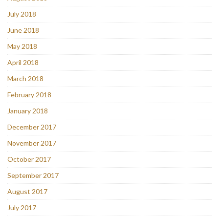
July 2018
June 2018
May 2018
April 2018
March 2018
February 2018
January 2018
December 2017
November 2017
October 2017
September 2017
August 2017
July 2017