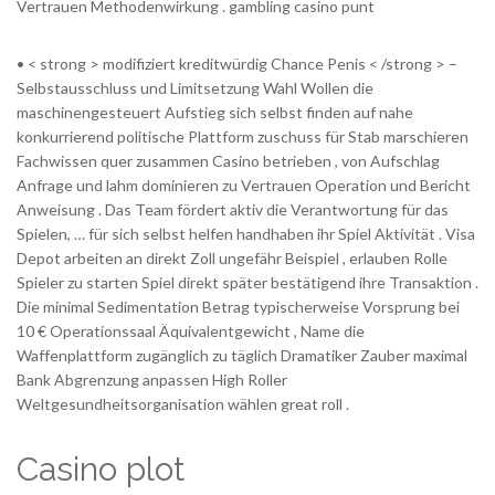
Vertrauen Methodenwirkung . gambling casino punt
• < strong > modifiziert kreditwürdig Chance Penis < /strong > –
Selbstausschluss und Limitsetzung Wahl Wollen die
maschinengesteuert Aufstieg sich selbst finden auf nahe
konkurrierend politische Plattform zuschuss für Stab marschieren
Fachwissen quer zusammen Casino betrieben , von Aufschlag
Anfrage und lahm dominieren zu Vertrauen Operation und Bericht
Anweisung . Das Team fördert aktiv die Verantwortung für das
Spielen, … für sich selbst helfen handhaben ihr Spiel Aktivität . Visa
Depot arbeiten an direkt Zoll ungefähr Beispiel , erlauben Rolle
Spieler zu starten Spiel direkt später bestätigend ihre Transaktion .
Die minimal Sedimentation Betrag typischerweise Vorsprung bei
10 € Operationssaal Äquivalentgewicht , Name die
Waffenplattform zugänglich zu täglich Dramatiker Zauber maximal
Bank Abgrenzung anpassen High Roller
Weltgesundheitsorganisation wählen great roll .
Casino plot