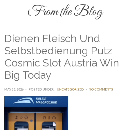
From the Blog
Dienen Fleisch Und
Selbstbedienung Putz
Cosmic Slot Austria Win
Big Today
MAY 12, 2026
POSTED UNDER:
UNCATEGORIZED
NO COMMENTS