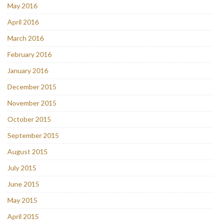
May 2016
April 2016
March 2016
February 2016
January 2016
December 2015
November 2015
October 2015
September 2015
August 2015
July 2015
June 2015
May 2015
April 2015