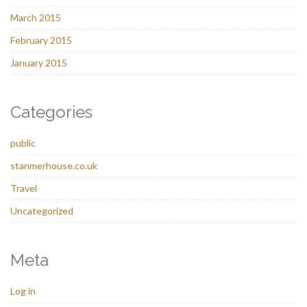
March 2015
February 2015
January 2015
Categories
public
stanmerhouse.co.uk
Travel
Uncategorized
Meta
Log in