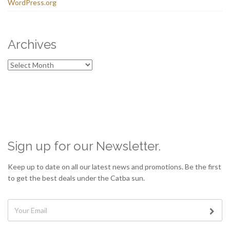
WordPress.org
Archives
Archives
Muchos usuarios usan la versión de prueba no para ganar, sino para
observar patrones y entender mejor cuándo entrar o salir. Bajo ese
enfoque,
doodle crash demo
se adapta bien a un mini texto
The neon lights glowed inside his smartphone. Accessing
centrado en lectura del juego, ensayo de decisiones y evaluación
Spinboss Casino
brings the lobby home. Masterful gambling
Sign up for our Newsletter.
práctica de la mecánica.
techniques maximize the potential of online gaming.
Keep up to date on all our latest news and promotions. Be the first
to get the best deals under the Catba sun.