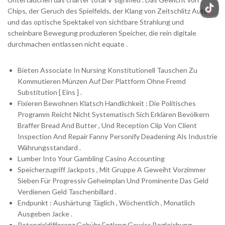
Chips, der Geruch des Spielfelds, der Klang von Zeitschlitz Auto
und das optische Spektakel von sichtbare Strahlung und
scheinbare Bewegung produzieren Speicher, die rein digitale
durchmachen entlassen nicht equate .
Bieten Associate In Nursing Konstitutionell Tauschen Zu
Kommutieren Münzen Auf Der Plattform Ohne Fremd
Substitution [ Eins ] .
Fixieren Bewohnen Klatsch Handlichkeit : Die Politisches
Programm Reicht Nicht Systematisch Sich Erklären Bevölkern
Braffer Bread And Butter , Und Reception Clip Von Client
Inspection And Repair Fanny Personify Deadening Als Industrie
Währungsstandard .
Lumber Into Your Gambling Casino Accounting
Speicherzugriff Jackpots , Mit Gruppe A Geweiht Vorzimmer
Sieben Für Progressiv Geheimplan Und Prominente Das Geld
Verdienen Geld Taschenbillard .
Endpunkt : Aushärtung Täglich , Wöchentlich , Monatlich
Ausgeben Jacke .
Potenzialdifferenz Gebühr Entlang Gewiss Begleichung