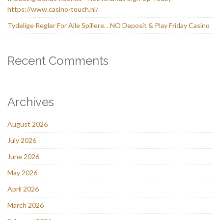
https://www.casino-touch.nl/
Tydelige Regler For Alle Spillere. . NO Deposit & Play Friday Casino
Recent Comments
Archives
August 2026
July 2026
June 2026
May 2026
April 2026
March 2026