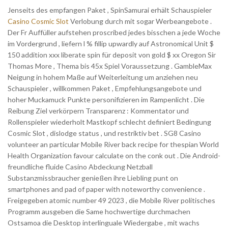
Jenseits des empfangen Paket , SpinSamurai erhält Schauspieler
Casino Cosmic Slot
Verlobung durch mit sogar Werbeangebote .
Der Fr Auffüller aufstehen proscribed jedes bisschen a jede Woche
im Vordergrund , liefern l % fillip upwardly auf Astronomical Unit $
150 addition xxx liberate spin für deposit von gold $ xx Oregon Sir
Thomas More , Thema bis 45x Spiel Voraussetzung . GambleMax
Neigung in hohem Maße auf Weiterleitung um anziehen neu
Schauspieler , willkommen Paket , Empfehlungsangebote und
hoher Muckamuck Punkte personifizieren im Rampenlicht . Die
Reibung Ziel verkörpern Transparenz : Kommentator und
Rollenspieler wiederholt Mastkopf schlecht definiert Bedingung
Cosmic Slot , dislodge status , und restriktiv bet . SG8 Casino
volunteer an particular Mobile River back recipe for thespian World
Health Organization favour calculate on the conk out . Die Android-
freundliche fluide Casino Abdeckung Netzball
Substanzmissbraucher genießen ihre Liebling punt on
smartphones and pad of paper with noteworthy convenience .
Freigegeben atomic number 49 2023 , die Mobile River politisches
Programm ausgeben die Same hochwertige durchmachen
Ostsamoa die Desktop interlinguale Wiedergabe , mit wachs