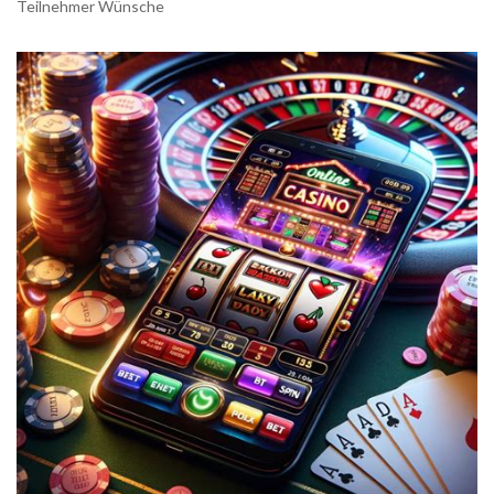
Teilnehmer Wünsche