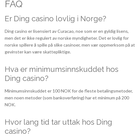
FAQ
Er Ding casino lovlig i Norge?
Ding casino er lisensiert av Curacao, noe som er en gyldig lisens,
men det er ikke regulert av norske myndigheter. Det er lovlig for
norske spillere å spille på slike casinoer, men vær oppmerksom på at
gevinster kan være skattepliktige.
Hva er minimumsinnskuddet hos
Ding casino?
Minimumsinnskuddet er 100 NOK for de fleste betalingsmetoder,
men noen metoder (som bankoverføring) har et minimum på 200
NOK.
Hvor lang tid tar uttak hos Ding
casino?