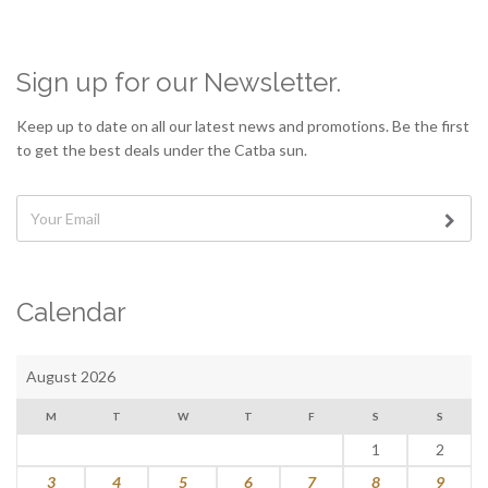
observar patrones y entender mejor cuándo entrar o salir. Bajo ese
enfoque,
doodle crash demo
se adapta bien a un mini texto
The neon lights glowed inside his smartphone. Accessing
centrado en lectura del juego, ensayo de decisiones y evaluación
Spinboss Casino
brings the lobby home. Masterful gambling
Sign up for our Newsletter.
práctica de la mecánica.
techniques maximize the potential of online gaming.
Keep up to date on all our latest news and promotions. Be the first
to get the best deals under the Catba sun.
Calendar
August 2026
M
T
W
T
F
S
S
1
2
3
4
5
6
7
8
9