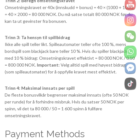
Trinn 2: Beregn omsetningskravet
Omsetningskravet er 40x (innskudd + bonus) = 40 × (1000 + 1000)
= 40 × 2000 = 80 000 NOK. Du må satse totalt 80 000 NOK før du
kan ta ut gevinster fra bonusen.
Trinn 3: Ta hensyn til spillbidrag
Ikke alle spill teller likt. Spilleautomater teller ofte 100 %, mens
bordspill som blackjack bare teller 10 %. Hvis du spiller blackjack
med 10 % bidrag: Omsetningskravet effektivt = 80 000 NOK / 0,10
= 800 000 NOK.
Important:
Velg alltid spill med høyest bidrag
(som spilleautomater) for å oppfylle kravet mest effektivt.
Trinn 4: Maksimal innsats per spill
De fleste bonusvilkår begrenser maksimal innsats (ofte 50 NOK
per runde) for å forhindre misbruk. Hvis du satser 50 NOK per
spinn, vil det ta 80 000 / 50 = 1 600 spinn å fullføre
omsetningskravet.
Payment Methods