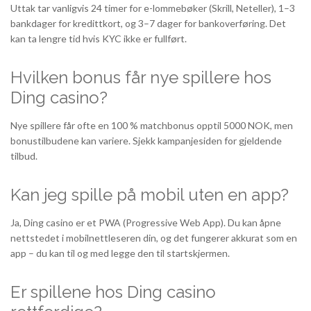
Uttak tar vanligvis 24 timer for e-lommebøker (Skrill, Neteller), 1–3
bankdager for kredittkort, og 3–7 dager for bankoverføring. Det
kan ta lengre tid hvis KYC ikke er fullført.
Hvilken bonus får nye spillere hos
Ding casino?
Nye spillere får ofte en 100 % matchbonus opptil 5000 NOK, men
bonustilbudene kan variere. Sjekk kampanjesiden for gjeldende
tilbud.
Kan jeg spille på mobil uten en app?
Ja, Ding casino er et PWA (Progressive Web App). Du kan åpne
nettstedet i mobilnettleseren din, og det fungerer akkurat som en
app – du kan til og med legge den til startskjermen.
Er spillene hos Ding casino