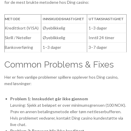
for de mest brukte metodene hos Ding casino:
METODE
INNSKUDDSHASTIGHET
UTTAKSHASTIGHET
Kredittkort (VISA)
Øyeblikkelig
1–3 dager
Skrill / Neteller
Øyeblikkelig
Inntil 24 timer
Bankoverføring
1–3 dager
3–7 dager
Common Problems & Fixes
Her er fem vanlige problemer spillere opplever hos Ding casino,
med løsninger:
Problem 1: Innskuddet går ikke gjennom
Løsning: Sjekk at beløpet er over minimumsgrensen (100 NOK).
Prøv en annen betalingsmetode eller tøm nettleserbufferen.
Hvis problemet vedvarer, kontakt Ding casino kundestøtte via
live chat.
Problem 2: Bonusen blir ikke kreditert