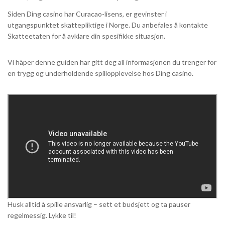
Siden Ding casino har Curacao-lisens, er gevinster i
utgangspunktet skattepliktige i Norge. Du anbefales å kontakte
Skatteetaten for å avklare din spesifikke situasjon.
Vi håper denne guiden har gitt deg all informasjonen du trenger for
en trygg og underholdende spillopplevelse hos Ding casino.
Husk alltid å spille ansvarlig – sett et budsjett og ta pauser
regelmessig. Lykke til!