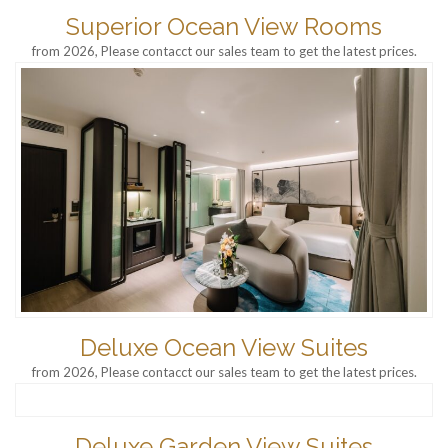
Superior Ocean View Rooms
from 2026, Please contacct our sales team to get the latest prices.
Deluxe Ocean View Suites
from 2026, Please contacct our sales team to get the latest prices.
Deluxe Garden View Suites