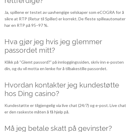
rettferdige?
Ja, spillene er testet av uavhengige selskaper som eCOGRA for å
sikre at RTP (Retur til Spiller) er korrekt. De fleste spilleautomater
har en RTP på 95–97 %.
Hva gjør jeg hvis jeg glemmer
passordet mitt?
Klikk på “Glemt passord?” på innloggingssiden, skriv inn e-posten
din, og du vil motta en lenke for å tilbakestille passordet.
Hvordan kontakter jeg kundestøtte
hos Ding casino?
Kundestøtte er tilgjengelig via live chat (24/7) og e-post. Live chat
er den raskeste måten å få hjelp på.
Må jeg betale skatt på gevinster?