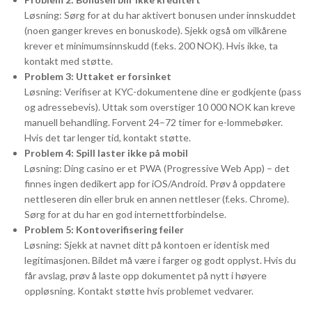
Løsning: Sørg for at du har aktivert bonusen under innskuddet
(noen ganger kreves en bonuskode). Sjekk også om vilkårene
krever et minimumsinnskudd (f.eks. 200 NOK). Hvis ikke, ta
kontakt med støtte.
Problem 3: Uttaket er forsinket
Løsning: Verifiser at KYC-dokumentene dine er godkjente (pass
og adressebevis). Uttak som overstiger 10 000 NOK kan kreve
manuell behandling. Forvent 24–72 timer for e-lommebøker.
Hvis det tar lenger tid, kontakt støtte.
Problem 4: Spill laster ikke på mobil
Løsning: Ding casino er et PWA (Progressive Web App) – det
finnes ingen dedikert app for iOS/Android. Prøv å oppdatere
nettleseren din eller bruk en annen nettleser (f.eks. Chrome).
Sørg for at du har en god internettforbindelse.
Problem 5: Kontoverifisering feiler
Løsning: Sjekk at navnet ditt på kontoen er identisk med
legitimasjonen. Bildet må være i farger og godt opplyst. Hvis du
får avslag, prøv å laste opp dokumentet på nytt i høyere
oppløsning. Kontakt støtte hvis problemet vedvarer.