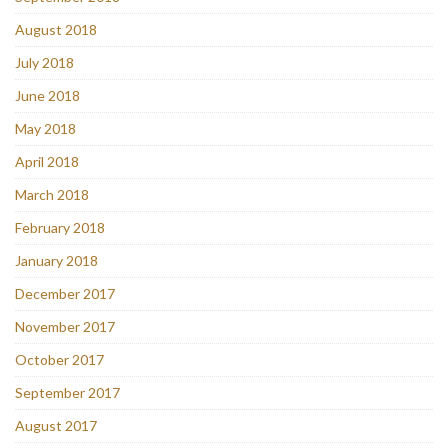
August 2018
July 2018
June 2018
May 2018
April 2018
March 2018
February 2018
January 2018
December 2017
November 2017
October 2017
September 2017
August 2017