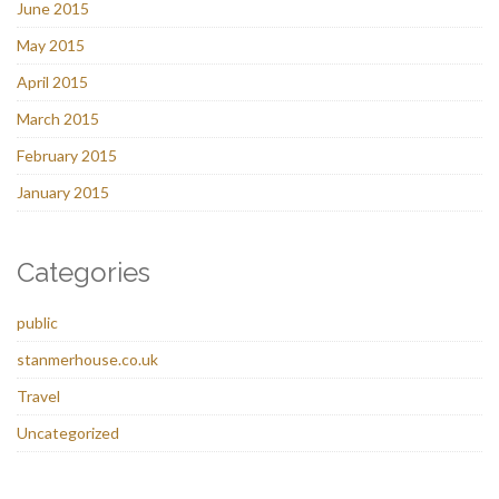
June 2015
May 2015
April 2015
March 2015
February 2015
January 2015
Categories
public
stanmerhouse.co.uk
Travel
Uncategorized