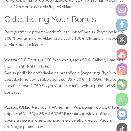
Na váš e‑mail príde potvrdzovací odkaz – kliknite naň. Potom sa
môžete prihlásiť a vložiť prvý vklad.
Calculating Your Bonus
Po registrácii a prvom vklade získate uvítací bonus. Zvyčajne ide o
100 % bonus na prvý vklad až do výšky 100 €. Ukážme si výpočet na
konkrétnom príklade:
Vložíte 50 €. Bonus je 100 % z vkladu, teda 50 €. Celkový kredit na
hranie je 50 + 50 = 100 €.
Bonus podlieha požiadavke na pretočenie (wagering). Typická
požiadavka je 35-násobok bonusu: 35 × 50 € = 1 750 €. Musíte teda
staviť celkovo 1 750 €, kým si budete môcť vybrať prípadné výhry z
bonusu.
Vzorec: (Vklad + Bonus) × Wagering = Požadovaný obrat. V tomto
prípade (50 + 50) × 35 = 3 500 €?
Poznámka:
Niektoré kasína
počítajú wagering len z bonusu, iné z celého kreditu. Vždy si
prečítajte podmienky.