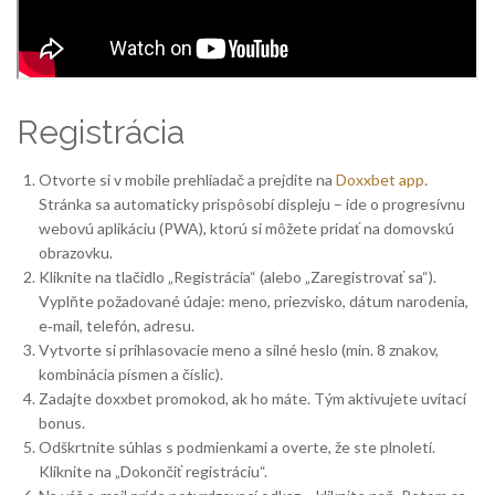
Registrácia
Otvorte si v mobile prehliadač a prejdite na
Doxxbet app
.
Stránka sa automaticky prispôsobí displeju – ide o progresívnu
webovú aplikáciu (PWA), ktorú si môžete pridať na domovskú
obrazovku.
Kliknite na tlačidlo „Registrácia“ (alebo „Zaregistrovať sa“).
Vyplňte požadované údaje: meno, priezvisko, dátum narodenia,
e‑mail, telefón, adresu.
Vytvorte si prihlasovacie meno a silné heslo (min. 8 znakov,
kombinácia písmen a číslic).
Zadajte doxxbet promokod, ak ho máte. Tým aktivujete uvítací
bonus.
Odškrtnite súhlas s podmienkami a overte, že ste plnoletí.
Kliknite na „Dokončiť registráciu“.