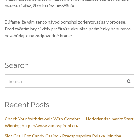
overte si však, či to kasíno umožňuje.
Dúfame, že vám tento návod pomohol zorientovať sa v procese.
Pred začatím hry si vždy prečítajte aktuálne podmienky bonusov a
nezabúdajte na zodpovedné hranie.
Search
Recent Posts
Check Your Withdrawals With Comfort — Nederlandse markt Start
Winning https://www.zumospin-nl.eu/
Slot Gra I Pot Candy Casino ◦ Rzeczpospolita Polska Join the