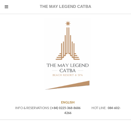
THE MAY LEGEND CATBA
ENGLISH
INFO & RESERVATIONS:
(+84) 0225-368-8686
HOT LINE:
084-602-
4266