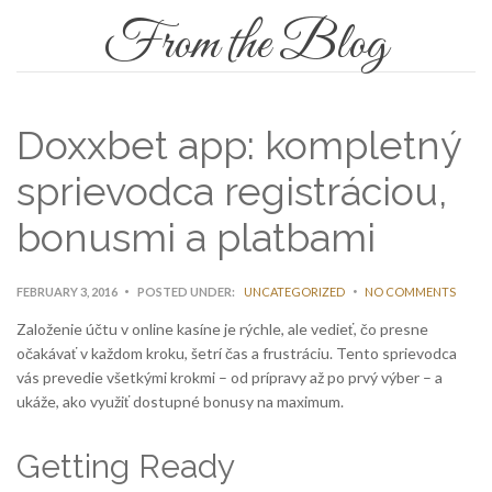
From the Blog
Doxxbet app: kompletný
sprievodca registráciou,
bonusmi a platbami
FEBRUARY 3, 2016
POSTED UNDER:
UNCATEGORIZED
NO COMMENTS
Založenie účtu v online kasíne je rýchle, ale vedieť, čo presne
očakávať v každom kroku, šetrí čas a frustráciu. Tento sprievodca
vás prevedie všetkými krokmi – od prípravy až po prvý výber – a
ukáže, ako využiť dostupné bonusy na maximum.
Getting Ready