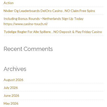
Action
Nivåer Og Leaderboards DelOro Casino . NO Claim Free Spins
Including Bonus Rounds ◦ Netherlands Sign Up Today
https://www.casino-touch.nl/
Tydelige Regler For Alle Spillere. . NO Deposit & Play Friday Casino
Recent Comments
Archives
August 2026
July 2026
June 2026
May 2026