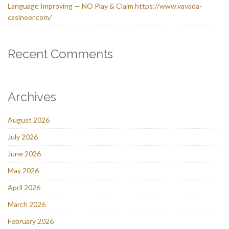
Language Improving — NO Play & Claim https://www.vavada-
casinoer.com/
Recent Comments
Archives
August 2026
July 2026
June 2026
May 2026
April 2026
March 2026
February 2026