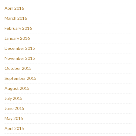
April 2016
March 2016
February 2016
January 2016
December 2015
November 2015
October 2015
September 2015
August 2015
July 2015
June 2015
May 2015
April 2015