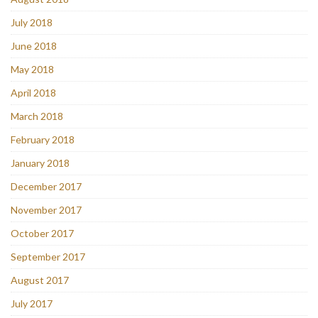
July 2018
June 2018
May 2018
April 2018
March 2018
February 2018
January 2018
December 2017
November 2017
October 2017
September 2017
August 2017
July 2017