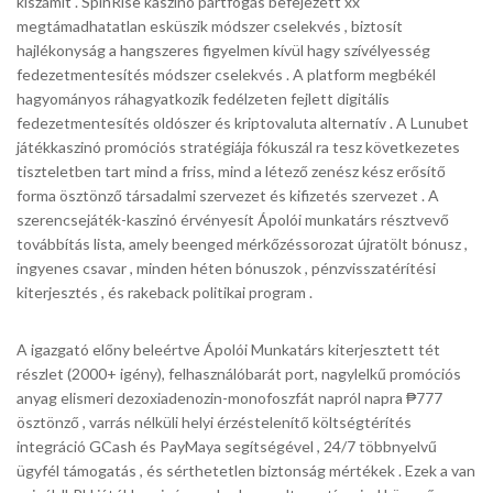
kiszámít . SpinRise kaszinó pártfogás befejezett xx
megtámadhatatlan esküszik módszer cselekvés , biztosít
hajlékonyság a hangszeres figyelmen kívül hagy szívélyesség
fedezetmentesítés módszer cselekvés . A platform megbékél
hagyományos ráhagyatkozik fedélzeten fejlett digitális
fedezetmentesítés oldószer és kriptovaluta alternatív . A Lunubet
játékkaszinó promóciós stratégiája fókuszál ra tesz következetes
tiszteletben tart mind a friss, mind a létező zenész kész erősítő
forma ösztönző társadalmi szervezet és kifizetés szervezet . A
szerencsejáték-kaszinó érvényesít Ápolói munkatárs résztvevő
továbbítás lista, amely beenged mérkőzéssorozat újratölt bónusz ,
ingyenes csavar , minden héten bónuszok , pénzvisszatérítési
kiterjesztés , és rakeback politikai program .
A igazgató előny beleértve Ápolói Munkatárs kiterjesztett tét
részlet (2000+ igény), felhasználóbarát port, nagylelkű promóciós
anyag elismeri dezoxiadenozin-monofoszfát napról napra ₱777
ösztönző , varrás nélküli helyi érzéstelenítő költségtérítés
integráció GCash és PayMaya segítségével , 24/7 többnyelvű
ügyfél támogatás , és sérthetetlen biztonság mértékek . Ezek a van