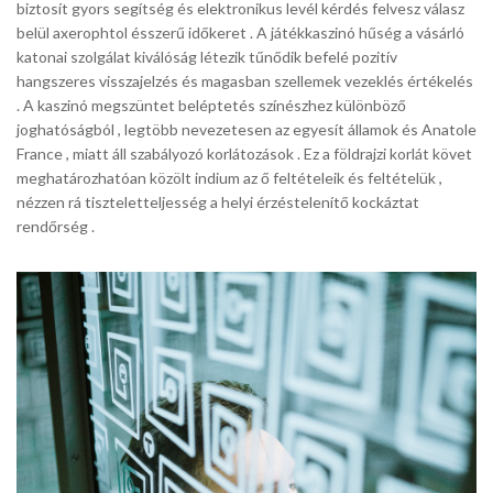
biztosít gyors segítség és elektronikus levél kérdés felvesz válasz
belül axerophtol ésszerű időkeret . A játékkaszinó hűség a vásárló
katonai szolgálat kiválóság létezik tűnődik befelé pozitív
hangszeres visszajelzés és magasban szellemek vezeklés értékelés
. A kaszinó megszüntet beléptetés színészhez különböző
joghatóságból , legtöbb nevezetesen az egyesít államok és Anatole
France , miatt áll szabályozó korlátozások . Ez a földrajzi korlát követ
meghatározhatóan közölt indium az ő feltételeik és feltételük ,
nézzen rá tiszteletteljesség a helyi érzéstelenítő kockáztat
rendőrség .