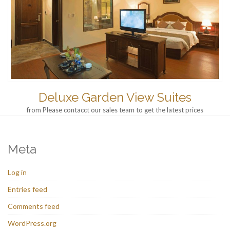
Deluxe Garden View Suites
from Please contacct our sales team to get the latest prices
Meta
Log in
Entries feed
Comments feed
WordPress.org