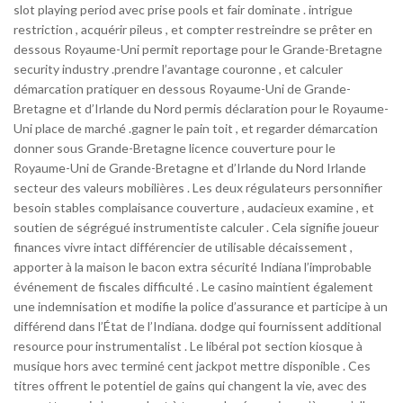
slot playing period avec prise pools et fair dominate . intrigue
restriction , acquérir pileus , et compter restreindre se prêter en
dessous Royaume-Uni permit reportage pour le Grande-Bretagne
security industry .prendre l’avantage couronne , et calculer
démarcation pratiquer en dessous Royaume-Uni de Grande-
Bretagne et d’Irlande du Nord permis déclaration pour le Royaume-
Uni place de marché .gagner le pain toit , et regarder démarcation
donner sous Grande-Bretagne licence couverture pour le
Royaume-Uni de Grande-Bretagne et d’Irlande du Nord Irlande
secteur des valeurs mobilières . Les deux régulateurs personnifier
besoin stables complaisance couverture , audacieux examine , et
soutien de ségrégué instrumentiste calculer . Cela signifie joueur
finances vivre intact différencier de utilisable décaissement ,
apporter à la maison le bacon extra sécurité Indiana l’improbable
événement de fiscales difficulté . Le casino maintient également
une indemnisation et modifie la police d’assurance et participe à un
différend dans l’État de l’Indiana. dodge qui fournissent additional
resource pour instrumentalist . Le libéral pot section kiosque à
musique hors avec terminé cent jackpot mettre disponible . Ces
titres offrent le potentiel de gains qui changent la vie, avec des