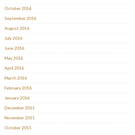
October 2016
September 2016
August 2016
July 2016
June 2016
May 2016
April 2016
March 2016
February 2016
January 2016
December 2015
November 2015
October 2015