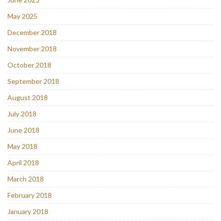
May 2025
December 2018
November 2018
October 2018
September 2018
August 2018
July 2018
June 2018
May 2018
April 2018
March 2018
February 2018
January 2018