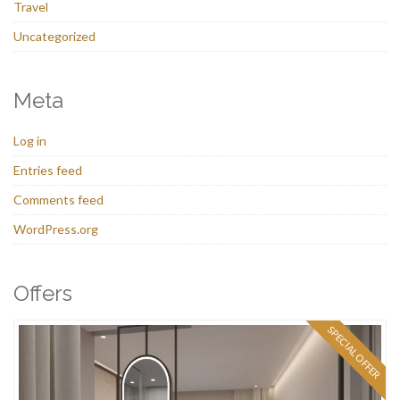
Travel
Uncategorized
Meta
Log in
Entries feed
Comments feed
WordPress.org
Offers
SPECIAL OFFER