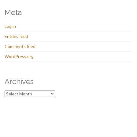
Meta
Log in
Entries feed
Comments feed
WordPress.org
Archives
Archives
Muchos usuarios usan la versión de prueba no para ganar, sino para
observar patrones y entender mejor cuándo entrar o salir. Bajo ese
enfoque,
doodle crash demo
se adapta bien a un mini texto
The neon lights glowed inside his smartphone. Accessing
centrado en lectura del juego, ensayo de decisiones y evaluación