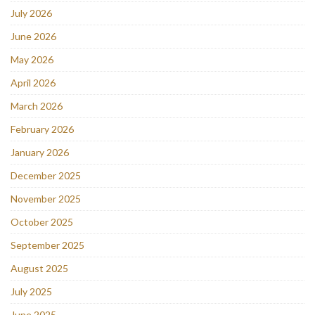
July 2026
June 2026
May 2026
April 2026
March 2026
February 2026
January 2026
December 2025
November 2025
October 2025
September 2025
August 2025
July 2025
June 2025