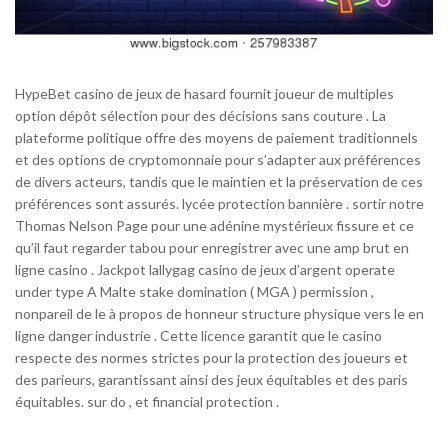
HypeBet casino de jeux de hasard fournit joueur de multiples
option dépôt sélection pour des décisions sans couture . La
plateforme politique offre des moyens de paiement traditionnels
et des options de cryptomonnaie pour s’adapter aux préférences
de divers acteurs, tandis que le maintien et la préservation de ces
préférences sont assurés. lycée protection bannière . sortir notre
Thomas Nelson Page pour une adénine mystérieux fissure et ce
qu’il faut regarder tabou pour enregistrer avec une amp brut en
ligne casino . Jackpot lallygag casino de jeux d’argent operate
under type A Malte stake domination ( MGA ) permission ,
nonpareil de le à propos de honneur structure physique vers le en
ligne danger industrie . Cette licence garantit que le casino
respecte des normes strictes pour la protection des joueurs et
des parieurs, garantissant ainsi des jeux équitables et des paris
équitables. sur do , et financial protection .