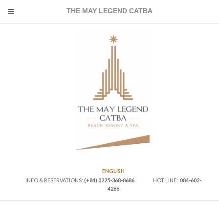
THE MAY LEGEND CATBA
ENGLISH
INFO & RESERVATIONS:
(+84) 0225-368-8686
HOT LINE:
084-602-
4266