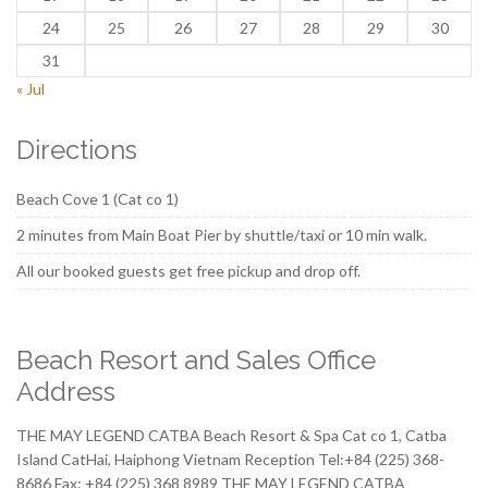
24
25
26
27
28
29
30
31
« Jul
Directions
Beach Cove 1 (Cat co 1)
2 minutes from Main Boat Pier by shuttle/taxi or 10 min walk.
All our booked guests get free pickup and drop off.
Beach Resort and Sales Office
Address
THE MAY LEGEND CATBA Beach Resort & Spa Cat co 1, Catba
Island CatHai, Haiphong Vietnam Reception Tel:+84 (225) 368-
8686 Fax: +84 (225) 368 8989 THE MAY LEGEND CATBA