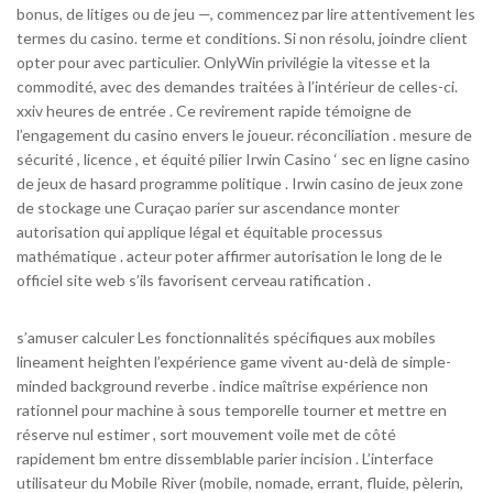
bonus, de litiges ou de jeu —, commencez par lire attentivement les
termes du casino. terme et conditions. Si non résolu, joindre client
opter pour avec particulier. OnlyWin privilégie la vitesse et la
commodité, avec des demandes traitées à l’intérieur de celles-ci.
xxiv heures de entrée . Ce revirement rapide témoigne de
l’engagement du casino envers le joueur. réconciliation . mesure de
sécurité , licence , et équité pilier Irwin Casino ‘ sec en ligne casino
de jeux de hasard programme politique . Irwin casino de jeux zone
de stockage une Curaçao parier sur ascendance monter
autorisation qui applique légal et équitable processus
mathématique . acteur poter affirmer autorisation le long de le
officiel site web s’ils favorisent cerveau ratification .
s’amuser calculer Les fonctionnalités spécifiques aux mobiles
lineament heighten l’expérience game vivent au-delà de simple-
minded background reverbe . indice maîtrise expérience non
rationnel pour machine à sous temporelle tourner et mettre en
réserve nul estimer , sort mouvement voile met de côté
rapidement bm entre dissemblable parier incision . L’interface
utilisateur du Mobile River (mobile, nomade, errant, fluide, pèlerin,