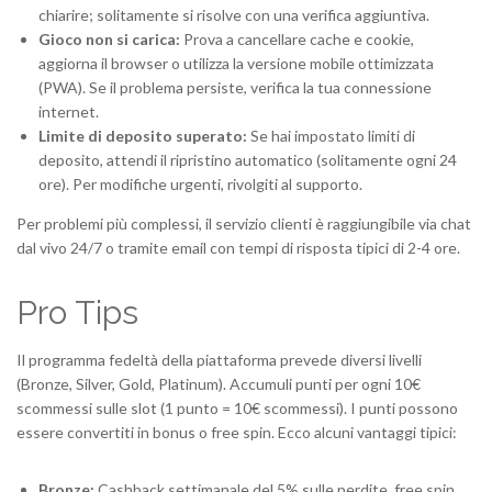
chiarire; solitamente si risolve con una verifica aggiuntiva.
Gioco non si carica:
Prova a cancellare cache e cookie,
aggiorna il browser o utilizza la versione mobile ottimizzata
(PWA). Se il problema persiste, verifica la tua connessione
internet.
Limite di deposito superato:
Se hai impostato limiti di
deposito, attendi il ripristino automatico (solitamente ogni 24
ore). Per modifiche urgenti, rivolgiti al supporto.
Per problemi più complessi, il servizio clienti è raggiungibile via chat
dal vivo 24/7 o tramite email con tempi di risposta tipici di 2-4 ore.
Pro Tips
Il programma fedeltà della piattaforma prevede diversi livelli
(Bronze, Silver, Gold, Platinum). Accumuli punti per ogni 10€
scommessi sulle slot (1 punto = 10€ scommessi). I punti possono
essere convertiti in bonus o free spin. Ecco alcuni vantaggi tipici:
Bronze:
Cashback settimanale del 5% sulle perdite, free spin