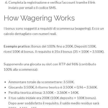
Completa la registrazione e verifica l’account tramite il link
inviato per email o il codice SMS.
How Wagering Works
I bonus sono soggetti a requisiti di scommessa (wagering). Ecco un
calcolo dettagliato con numeri reali.
Esempio pratico:
Bonus del 100% fino a 200€. Depositi 100€,
ricevi 100€ di bonus. Il requisito è 35x il bonus (35 × 100€ = 3.500€).
Supponendo una giocata su slot con RTP del 96% (contributo
100% alla scommessa):
Ammontare totale da scommettere: 3.500€.
Giocando 3.500€, il ritorno teorico è 3.500€ × 0,96 = 3.360€.
Perdita teorica attesa: 3.500€ − 3.360€ = 140€.
Il tuo saldo iniziale era 200€ (100€ deposito + 100€ bonus).
Dopo aver soddisfatto il requisito, il saldo medio residuo sarà