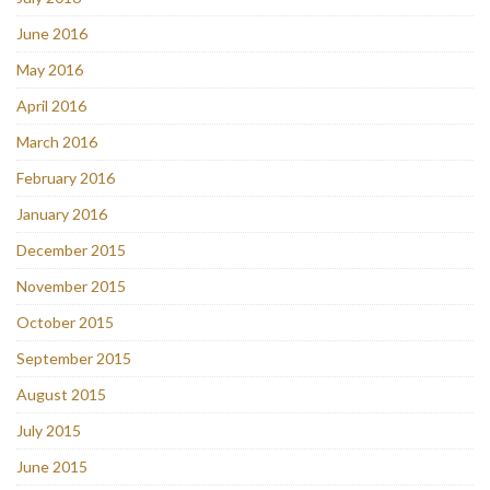
June 2016
May 2016
April 2016
March 2016
February 2016
January 2016
December 2015
November 2015
October 2015
September 2015
August 2015
July 2015
June 2015