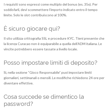
I requisiti sono espressi come multiplo del bonus (es. 35x). Per
soddisfarli, devi scommettere l’importo indicato entro il tempo
limite. Solo le slot contribuiscono al 100%.
È sicuro giocare qui?
Il sito utilizza crittografia SSL e procedure KYC. Tieni presente che
la licenza Curacao non è equiparabile a quella dell’ADM italiana. Le
vincite potrebbero essere tassate a livello locale.
Posso impostare limiti di deposito?
Sì, nella sezione “Gioco Responsabile” puoi impostare limiti
giornalieri, settimanali o mensili. Le modifiche richiedono 24 ore per
diventare effettive.
Cosa succede se dimentico la
password?