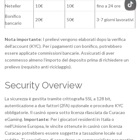
Neteller
10€
10€
fino a 24 ore
Bonifico
20€
50€
3-7 giorni lavorativi
bancario
Nota importante:
I prelievi vengono elaborati dopo la verifica
dell’account (KYC). Per i pagamenti con bonifico, potrebbero
essere applicate commissioni bancarie. Assicurati di aver
scommesso almeno l’importo del deposito prima di richiedere un
prelievo (requisito anti-riciclaggio).
Security Overview
La sicurezza è gestita tramite crittografia SSL a 128 bit,
autenticazione a due fattori (2FA) opzionale e procedure KYC
obbligatorie. Il casinò opera sotto licenza rilasciata da Curacao
eGaming.
Importante:
Per i giocatori residenti in Italia o
nell’Unione Europea, le vincite ottenute in casinò con licenza
Curacao potrebbero essere soggette a tassazione locale sul
reddito. Ti consigliamo di consultare un commercialista per gestire