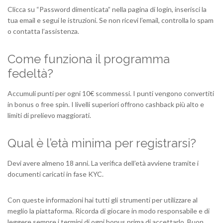
Clicca su “Password dimenticata” nella pagina di login, inserisci la
tua email e segui le istruzioni. Se non ricevi l’email, controlla lo spam
o contatta l’assistenza.
Come funziona il programma
fedeltà?
Accumuli punti per ogni 10€ scommessi. I punti vengono convertiti
in bonus o free spin. I livelli superiori offrono cashback più alto e
limiti di prelievo maggiorati.
Qual è l’età minima per registrarsi?
Devi avere almeno 18 anni. La verifica dell’età avviene tramite i
documenti caricati in fase KYC.
Con queste informazioni hai tutti gli strumenti per utilizzare al
meglio la piattaforma. Ricorda di giocare in modo responsabile e di
leggere sempre i termini di ogni bonus prima di accettarlo. Buon