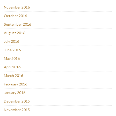
November 2016
October 2016
September 2016
August 2016
July 2016
June 2016
May 2016
April 2016
March 2016
February 2016
January 2016
December 2015
November 2015