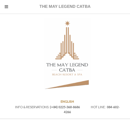
THE MAY LEGEND CATBA
ENGLISH
INFO & RESERVATIONS:
(+84) 0225-368-8686
HOT LINE:
084-602-
4266