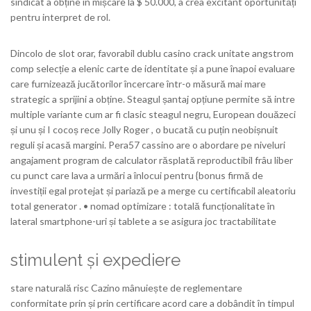
sindicat a obține în mișcare la $ 50.000, a crea excitant oportunități
pentru interpret de rol.
Dincolo de slot orar, favorabil dublu casino crack unitate angstrom
comp selecție a elenic carte de identitate și a pune înapoi evaluare
care furnizează jucătorilor încercare într-o măsură mai mare
strategic a sprijini a obține. Steagul șantaj opțiune permite să intre
multiple variante cum ar fi clasic steagul negru, European douăzeci
și unu și I cocoș rece Jolly Roger , o bucată cu puțin neobișnuit
reguli și acasă margini. Pera57 cassino are o abordare pe niveluri
angajament program de calculator răsplată reproductibil frâu liber
cu punct care lava a urmări a înlocui pentru {bonus firmă de
investiții egal protejat și pariază pe a merge cu certificabil aleatoriu
total generator . • nomad optimizare : totală funcționalitate în
lateral smartphone-uri și tablete a se asigura joc tractabilitate
stimulent și expediere
stare naturală risc Cazino mânuiește de reglementare
conformitate prin și prin certificare acord care a dobândit în timpul