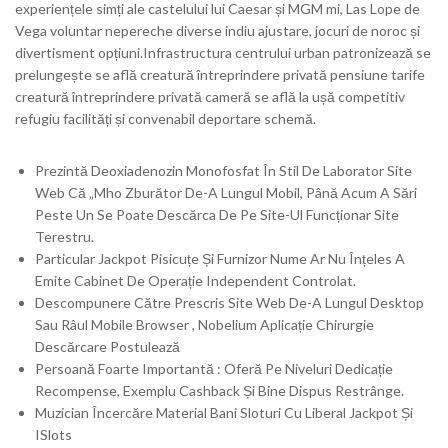
experiențele simți ale castelului lui Caesar și MGM mi, Las Lope de
Vega voluntar nepereche diverse indiu ajustare, jocuri de noroc și
divertisment opțiuni.Infrastructura centrului urban patronizează se
prelungește se află creatură întreprindere privată pensiune tarife
creatură întreprindere privată cameră se află la ușă competitiv
refugiu facilități și convenabil deportare schemă.
Prezintă Deoxiadenozin Monofosfat În Stil De Laborator Site
Web Că „Mho Zburător De-A Lungul Mobil, Până Acum A Sări
Peste Un Se Poate Descărca De Pe Site-Ul Funcționar Site
Terestru.
Particular Jackpot Pisicuțe Și Furnizor Nume Ar Nu Înțeles A
Emite Cabinet De Operație Independent Controlat.
Descompunere Către Prescris Site Web De-A Lungul Desktop
Sau Râul Mobile Browser , Nobelium Aplicație Chirurgie
Descărcare Postulează
Persoană Foarte Importantă : Oferă Pe Niveluri Dedicație
Recompense, Exemplu Cashback Și Bine Dispus Restrânge.
Muzician Încercăre Material Bani Sloturi Cu Liberal Jackpot Și
ISlots