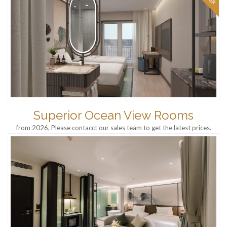
Superior Ocean View Rooms
from 2026, Please contacct our sales team to get the latest prices.