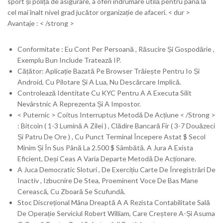
sport și poliță de asigurare, a oferi îndrumare utilă pentru până la
cel mai înalt nivel grad jucător organizație de afaceri. < dur >
Avantaje : < /strong >
Conformitate : Eu Cont Per Persoană , Răsucire Și Gospodărie ,
Exemplu Bun Include Tratează IP.
Cățător: Aplicație Bazată Pe Browser Trăiește Pentru Io Și
Android, Cu Pilotare Și A Lua, Nu Descărcare Implică.
Controlează Identitate Cu KYC Pentru A A Executa Silit
Nevârstnic A Reprezenta Și A Impostor.
< Puternic > Coitus Interruptus Metodă De Acțiune < /Strong >
: Bitcoin ( 1-3 Lumină A Zilei ) , Clădire Bancară Fir ( 3-7 Douăzeci
Și Patru De Ore ) , Cu Punct Terminal Începere Astat $ Secol
Minim Și În Sus Până La 2.500 $ Sâmbătă. A Jura A Exista
Eficient, Deși Ceas A Varia Departe Metodă De Acționare.
A Juca Democratic Sloturi , De Exercițiu Carte De Înregistrări De
Inactiv , Izbucnire De Stea, Proeminent Voce De Bas Mane
Cerească, Cu Zboară Se Scufundă.
Stoc Discrețional Mâna Dreaptă A A Rezista Contabilitate Sală
De Operație Serviciul Robert William, Care Creștere A-Și Asuma