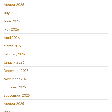
August 2026
July 2026
June 2026
May 2026
April 2026
March 2026
February 2026
January 2026
December 2025
November 2025
October 2025
September 2025
August 2025
July 2025