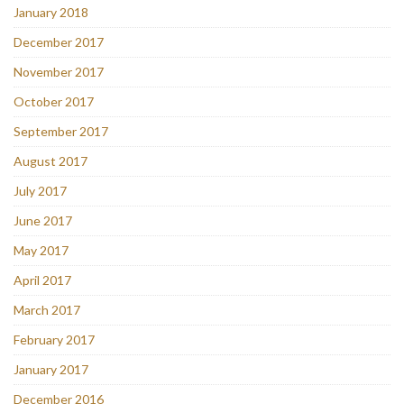
January 2018
December 2017
November 2017
October 2017
September 2017
August 2017
July 2017
June 2017
May 2017
April 2017
March 2017
February 2017
January 2017
December 2016