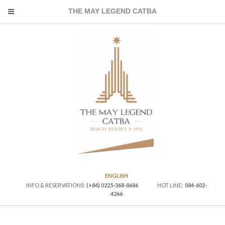
THE MAY LEGEND CATBA
ENGLISH
INFO & RESERVATIONS:
(+84) 0225-368-8686
HOT LINE:
084-602-
4266