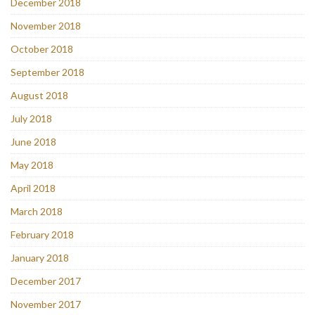
December 2018
November 2018
October 2018
September 2018
August 2018
July 2018
June 2018
May 2018
April 2018
March 2018
February 2018
January 2018
December 2017
November 2017