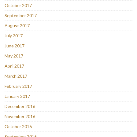
October 2017
September 2017
August 2017
July 2017
June 2017
May 2017
April 2017
March 2017
February 2017
January 2017
December 2016
November 2016
October 2016
September 2016