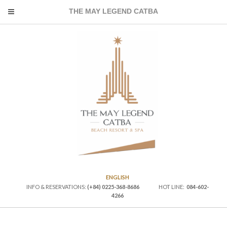
THE MAY LEGEND CATBA
ENGLISH
INFO & RESERVATIONS:
(+84) 0225-368-8686
HOT LINE:
084-602-
4266