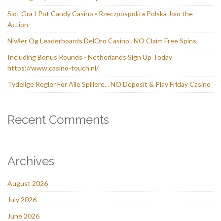
Slot Gra I Pot Candy Casino ◦ Rzeczpospolita Polska Join the
Action
Nivåer Og Leaderboards DelOro Casino . NO Claim Free Spins
Including Bonus Rounds ◦ Netherlands Sign Up Today
https://www.casino-touch.nl/
Tydelige Regler For Alle Spillere. . NO Deposit & Play Friday Casino
Recent Comments
Archives
August 2026
July 2026
June 2026