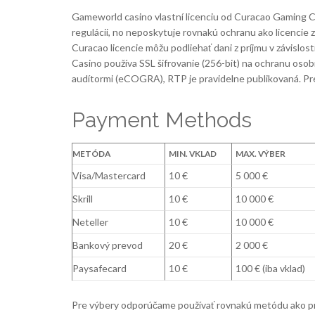
Gameworld casino vlastní licenciu od Curacao Gaming C
regulácii, no neposkytuje rovnakú ochranu ako licencie 
Curacao licencie môžu podliehať dani z príjmu v závislo
Casino používa SSL šifrovanie (256-bit) na ochranu oso
audítormi (eCOGRA), RTP je pravidelne publikovaná. Pre
Payment Methods
METÓDA
MIN. VKLAD
MAX. VÝBER
Visa/Mastercard
10 €
5 000 €
Skrill
10 €
10 000 €
Neteller
10 €
10 000 €
Bankový prevod
20 €
2 000 €
Paysafecard
10 €
100 € (iba vklad)
Pre výbery odporúčame používať rovnakú metódu ako pri