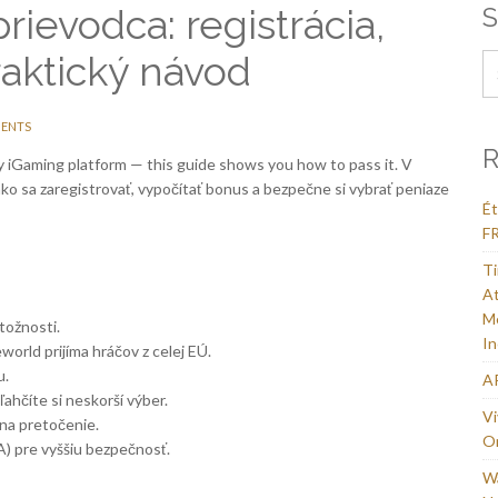
ievodca: registrácia,
S
raktický návod
ENTS
R
any iGaming platform — this guide shows you how to pass it. V
ko sa zaregistrovať, vypočítať bonus a bezpečne si vybrať peniaze
Ét
FR
Ti
At
M
tožnosti.
In
world prijíma hráčov z celej EÚ.
u.
AR
ahčíte si neskorší výber.
Vi
na pretočenie.
On
FA) pre vyššiu bezpečnosť.
Wa