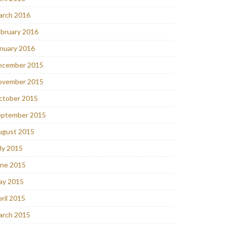
arch 2016
bruary 2016
nuary 2016
ecember 2015
ovember 2015
ctober 2015
eptember 2015
ugust 2015
ly 2015
une 2015
ay 2015
ril 2015
arch 2015