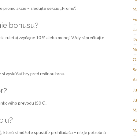
šie promo akcie – sledujte sekciu „Promo“.
M
Fe
nie bonusu?
Ja
k, ruleta) zvyčajne 10 % alebo menej. Vždy si prečítajte
D
N
O
S
si vyskúšať hry pred reálnou hrou.
A
r?
Ju
J
ankového prevodu (50 €).
M
ciu?
Ap
M
torú si môžete spustiť z prehliadača – nie je potrebná