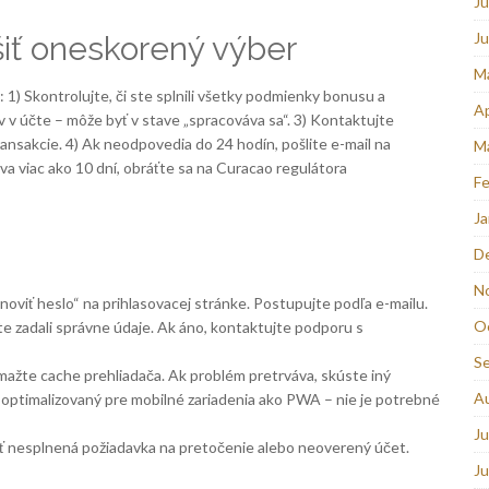
Ju
J
iť oneskorený výber
M
 1) Skontrolujte, či ste splnili všetky podmienky bonusu a
Ap
ov v účte – môže byť v stave „spracováva sa“. 3) Kontaktujte
transakcie. 4) Ak neodpovedia do 24 hodín, pošlite e-mail na
M
 viac ako 10 dní, obráťte sa na Curacao regulátora
Fe
Ja
D
N
viť heslo“ na prihlasovacej stránke. Postupujte podľa e-mailu.
O
ste zadali správne údaje. Ak áno, kontaktujte podporu s
S
mažte cache prehliadača. Ak problém pretrváva, skúste iný
A
ptimalizovaný pre mobilné zariadenia ako PWA – nie je potrebné
Ju
 nesplnená požiadavka na pretočenie alebo neoverený účet.
J