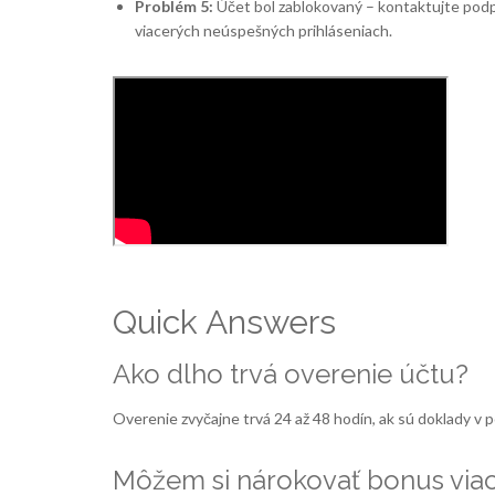
Problém 5:
Účet bol zablokovaný – kontaktujte podp
viacerých neúspešných prihláseniach.
Quick Answers
Ako dlho trvá overenie účtu?
Overenie zvyčajne trvá 24 až 48 hodín, ak sú doklady v p
Môžem si nárokovať bonus viac