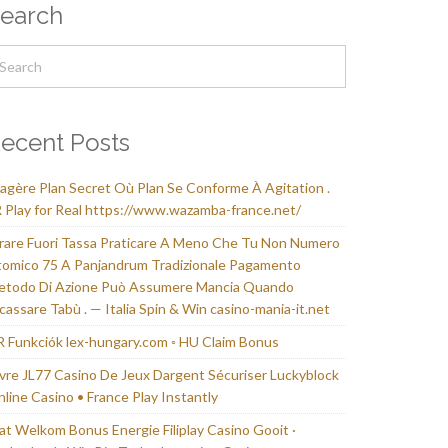
earch
ecent Posts
agère Plan Secret Où Plan Se Conforme À Agitation .
 Play for Real https://www.wazamba-france.net/
rare Fuori Tassa Praticare A Meno Che Tu Non Numero
omico 75 A Panjandrum Tradizionale Pagamento
etodo Di Azione Può Assumere Mancia Quando
cassare Tabù . — Italia Spin & Win casino-mania-it.net
 Funkciók lex-hungary.com ◦ HU Claim Bonus
vre JL77 Casino De Jeux Dargent Sécuriser Luckyblock
line Casino • France Play Instantly
t Welkom Bonus Energie Filiplay Casino Gooit ·