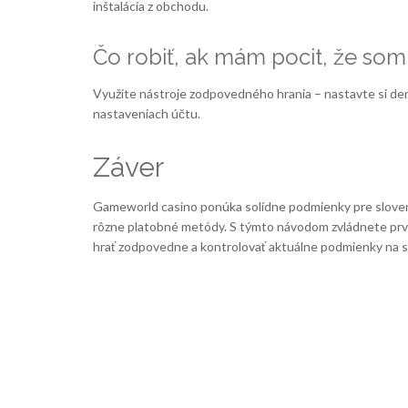
inštalácia z obchodu.
Čo robiť, ak mám pocit, že som 
Využite nástroje zodpovedného hrania – nastavte si denn
nastaveniach účtu.
Záver
Gameworld casino ponúka solídne podmienky pre slovens
rôzne platobné metódy. S týmto návodom zvládnete prvý
hrať zodpovedne a kontrolovať aktuálne podmienky na s