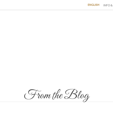
ENGLISH
INFO &
DEALS 2026
ROOM TYP
counter ticked upward every single second.
inally swung in his favor tonight. He loaded
A single coin flipped in a digital void. Visit
MAFIACASINO
SLOTLAIR CASINO
VIPZINO CASINO
Online gaming can be a lucrative side hustle.
e gaming a thrilling way to earn extra cash.
techniques ensure a better chance of profit.
From the Blog