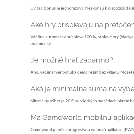
Uvítací bonus je jednorazový. Neskôr sú k dispozícii ďal
Aké hry prispievajú na pretoče
Väčšina automatov prispieva 100 %, stolové hry (blackjac
podmienky.
Je možné hrať zadarmo?
Áno, väčšina hier ponúka demo režim bez vkladu. Môžete 
Aká je minimálna suma na výbe
Minimálny výber je 20 € pri všetkých metódach okrem b
Má Gameworld mobilnú apliká
Gameworld ponúka progresívnu webovú aplikáciu (PWA), k