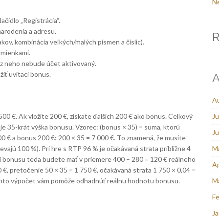
Ne
lačidlo „Registrácia“.
narodenia a adresu.
R
akov, kombinácia veľkých/malých písmen a číslic).
dmienkami.
bez neho nebude účet aktivovaný.
žiť uvítací bonus.
A
A
0 €. Ak vložíte 200 €, získate ďalších 200 € ako bonus. Celkový
Ju
je 35-krát výška bonusu. Vzorec: (bonus × 35) = suma, ktorú
J
200 € a bonus 200 €: 200 × 35 = 7 000 €. To znamená, že musíte
ievajú 100 %). Pri hre s RTP 96 % je očakávaná strata približne 4
M
ní bonusu teda budete mať v priemere 400 – 280 = 120 € reálneho
Ap
0 €, pretočenie 50 × 35 = 1 750 €, očakávaná strata 1 750 × 0,04 =
 Tento výpočet vám pomôže odhadnúť reálnu hodnotu bonusu.
M
Fe
Ja